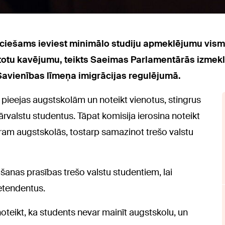
ieciešams ieviest minimālo studiju apmeklējumu vi
otu kavējumu, teikts Saeimas Parlamentārās izmekl
avienības līmeņa imigrācijas regulējumā.
s pieejas augstskolām un noteikt vienotus, stingrus
rvalstu studentus. Tāpat komisija ierosina noteikt
ram augstskolās, tostarp samazinot trešo valstu
anas prasības trešo valstu studentiem, lai
retendentus.
noteikt, ka students nevar mainīt augstskolu, un