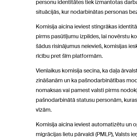
personu identitātes tiek izmantotas dar
situācijās, kur nodarbinātas personas bez
Komisija aicina ieviest stingrākas identit
pirms pasūtījumu izpildes, lai novērstu
šādus risinājumus neievieš, komisijas iesk
rīcību pret šīm platformām.
Vienlaikus komisija secina, ka daļa ārval
zināšanām un ka pašnodarbinātības modeli
nomaksas vai pamest valsti pirms nodokļu
pašnodarbinātā statusu personām, kuras 
vīzām.
Komisija aicina ieviest automatizētu un 
migrācijas lietu pārvaldi (PMLP), Valsts 