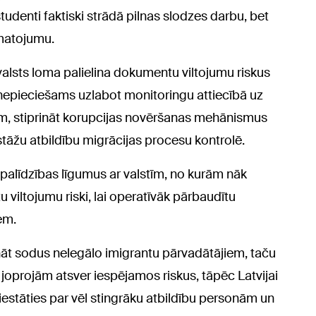
studenti faktiski strādā pilnas slodzes darbu, bet
amatojumu.
tvalsts loma palielina dokumentu viltojumu riskus
 nepieciešams uzlabot monitoringu attiecībā uz
m, stiprināt korupcijas novēršanas mehānismus
estāžu atbildību migrācijas procesu kontrolē.
ās palīdzības līgumus ar valstīm, no kurām nāk
viltojumu riski, lai operatīvāk pārbaudītu
em.
nāt sodus nelegālo imigrantu pārvadātājiem, taču
joprojām atsver iespējamos riskus, tāpēc Latvijai
iestāties par vēl stingrāku atbildību personām un