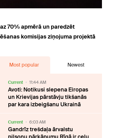
smaz 70% apmērā un paredzēt
ēšanas komisijas ziņojuma projektā
Most popular
Newest
Current
11:44 AM
Avoti: Notikusi slepena Eiropas
un Krievijas pārstāvju tikšanās
par kara izbeigšanu Ukrainā
Current
6:03 AM
Gandrīz trešdaļa ārvalstu
pilsoņu pārkāpumu Rīgā ir ceļu