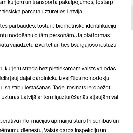
bam kurjeru un transporta pakalpojumos, tostarp
 tiesiska pamata uzturēties Latvijā.
ātes pārbaudes, tostarp biometrisko identifikāciju
 kontu nodošanu citām personām. Ja platformas
atā vajadzētu izvērtēt arī tiesībsargājošo iestāžu
stu kurjeru strādā bez pietiekamām valsts valodas
s ļauj daļai darbinieku izvairīties no nodokļu
 saistību iestāšanās. Tādēļ rosināts ierobežot
uzturas Latvijā ar termiņuzturēšanās atļaujām vai
operatīvu informācijas apmaiņu starp Pilsonības un
ieņēmumu dienestu, Valsts darba inspekciju un