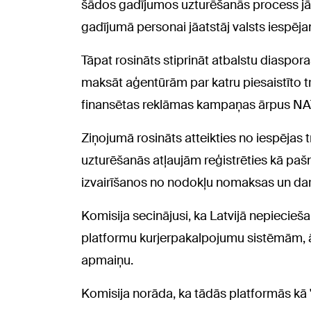
šādos gadījumos uzturēšanās process jā
gadījumā personai jāatstāj valsts iespējam
Tāpat rosināts stiprināt atbalstu diaspora
maksāt aģentūrām par katru piesaistīto tr
finansētas reklāmas kampaņas ārpus NA
Ziņojumā rosināts atteikties no iespējas t
uzturēšanās atļaujām reģistrēties kā paš
izvairīšanos no nodokļu nomaksas un da
Komisija secinājusi, ka Latvijā nepiecieša
platformu kurjerpakalpojumu sistēmām, ār
apmaiņu.
Komisija norāda, ka tādās platformās kā "