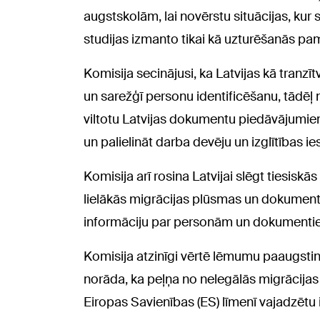
augstskolām, lai novērstu situācijas, kur 
studijas izmanto tikai kā uzturēšanās p
Komisija secinājusi, ka Latvijas kā tranzī
un sarežģī personu identificēšanu, tādēļ
viltotu Latvijas dokumentu piedāvājumie
un palielināt darba devēju un izglītības i
Komisija arī rosina Latvijai slēgt tiesisk
lielākās migrācijas plūsmas un dokumentu 
informāciju par personām un dokumenti
Komisija atzinīgi vērtē lēmumu paaugsti
norāda, ka peļņa no nelegālās migrācijas 
Eiropas Savienības (ES) līmenī vajadzētu 