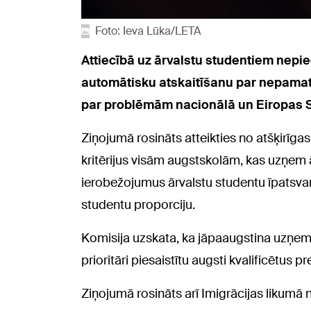
Foto: Ieva Lūka/LETA
Attiecībā uz ārvalstu studentiem nep
automātisku atskaitīšanu par nepamat
par problēmām nacionālā un Eiropas S
Ziņojumā rosināts atteikties no atšķirīga
kritērijus visām augstskolām, kas uzņem ā
ierobežojumus ārvalstu studentu īpatsva
studentu proporciju.
Komisija uzskata, ka jāpaaugstina uzņemš
prioritāri piesaistītu augsti kvalificētus p
Ziņojumā rosināts arī Imigrācijas likumā 