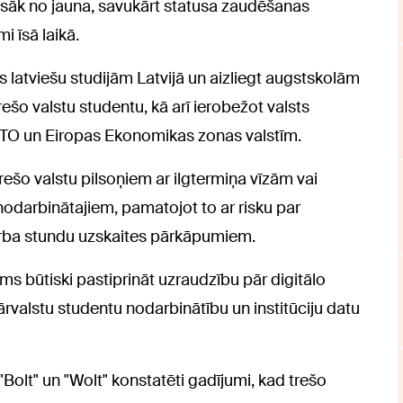
sāk no jauna, savukārt statusa zaudēšanas
i īsā laikā.
s latviešu studijām Latvijā un aizliegt augstskolām
ešo valstu studentu, kā arī ierobežot valsts
TO un Eiropas Ekonomikas zonas valstīm.
rešo valstu pilsoņiem ar ilgtermiņa vīzām vai
nodarbinātajiem, pamatojot to ar risku par
rba stundu uzskaites pārkāpumiem.
ms būtiski pastiprināt uzraudzību pār digitālo
valstu studentu nodarbinātību un institūciju datu
Bolt" un "Wolt" konstatēti gadījumi, kad trešo