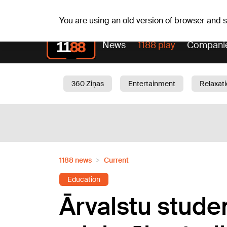
Fr, 07.08.2026.
+16
°C
Alfrēds, Fredis, Madars
You are using an old version of browser and
News
1188 play
Compani
360 Ziņas
Entertainment
Relaxat
Current
Traffic
Beauty
Chil
1188 news
Current
Education
Ārvalstu stude