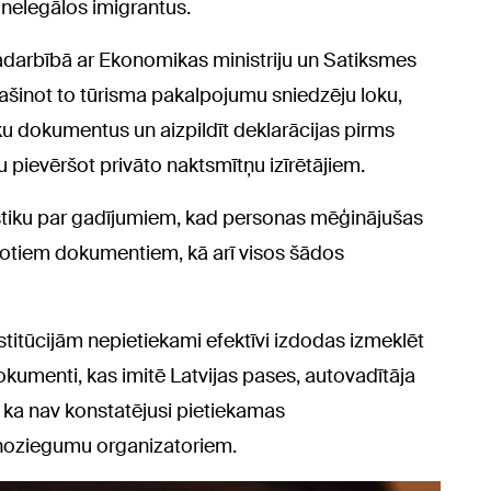
nelegālos imigrantus.
 sadarbībā ar Ekonomikas ministriju un Satiksmes
plašinot to tūrisma pakalpojumu sniedzēju loku,
u dokumentus un aizpildīt deklarācijas pirms
pievēršot privāto naktsmītņu izīrētājiem.
istiku par gadījumiem, kad personas mēģinājušas
iltotiem dokumentiem, kā arī visos šādos
titūcijām nepietiekami efektīvi izdodas izmeklēt
dokumenti, kas imitē Latvijas pases, autovadītāja
, ka nav konstatējusi pietiekamas
 noziegumu organizatoriem.