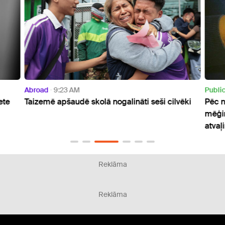
Abroad
9:23 AM
Publi
ete
Taizemē apšaudē skolā nogalināti seši cilvēki
Pēc n
mēģin
atvaļ
Reklāma
Reklāma