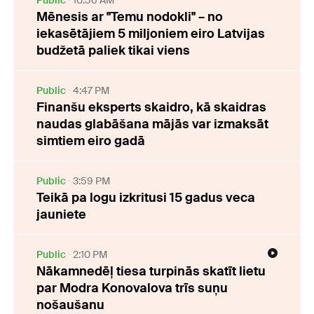
Mēnesis ar "Temu nodokli" – no
iekasētājiem 5 miljoniem eiro Latvijas
budžetā paliek tikai viens
Public
4:47 PM
Finanšu eksperts skaidro, kā skaidras
naudas glabāšana mājās var izmaksāt
simtiem eiro gadā
Public
3:59 PM
Teikā pa logu izkritusi 15 gadus veca
jauniete
Public
2:10 PM
Nākamnedēļ tiesa turpinās skatīt lietu
par Modra Konovalova trīs suņu
nošaušanu