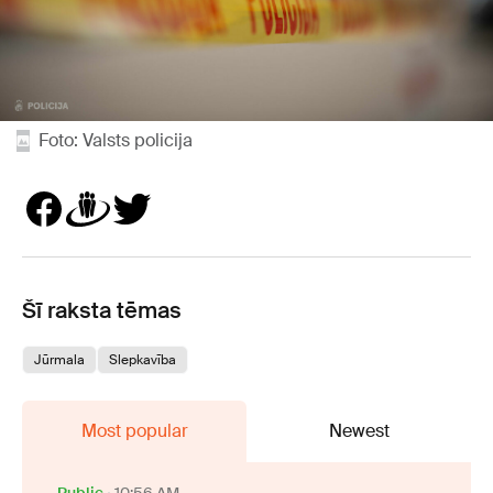
Foto: Valsts policija
Šī raksta tēmas
Jūrmala
Slepkavība
Most popular
Newest
Public
10:56 AM