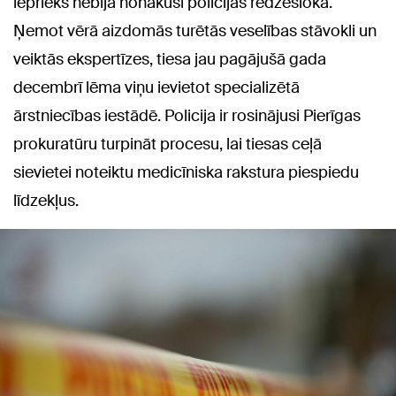
iepriekš nebija nonākusi policijas redzeslokā.
Ņemot vērā aizdomās turētās veselības stāvokli un
veiktās ekspertīzes, tiesa jau pagājušā gada
decembrī lēma viņu ievietot specializētā
ārstniecības iestādē. Policija ir rosinājusi Pierīgas
prokuratūru turpināt procesu, lai tiesas ceļā
sievietei noteiktu medicīniska rakstura piespiedu
līdzekļus.