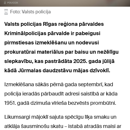
Foto: Valsts policija
Valsts policijas Rīgas reģiona pārvaldes
Kriminālpolicijas pārvalde ir pabeigusi
pirmstiesas izmeklēšanu un nodevusi
prokuratūrai materiālus par baisu un nežēlīgu
slepkavību, kas pastrādāta 2025. gada jūlijā
kādā Jūrmalas daudzstāvu mājas dzīvoklī.
Izmeklēšana sākās pērnā gada septembrī, kad
policija ieradās pārbaudīt adresi saistībā ar kāda
1951. gadā dzimuša vīrieša bezvēsts prombūtni.
Likumsargi mājoklī sajuta spēcīgu līķa smaku un
atklāja šausminošu skatu – istabā atradās maisi ar