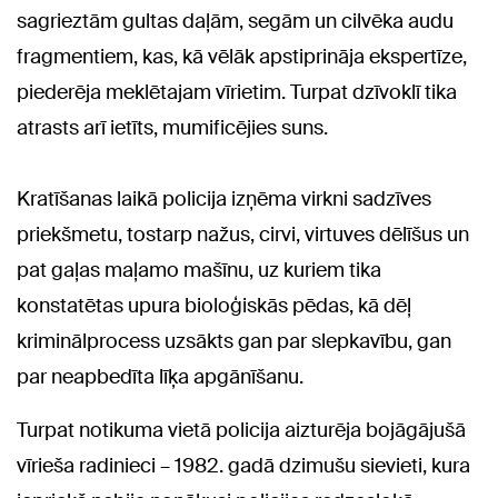
sagrieztām gultas daļām, segām un cilvēka audu
fragmentiem, kas, kā vēlāk apstiprināja ekspertīze,
piederēja meklētajam vīrietim. Turpat dzīvoklī tika
atrasts arī ietīts, mumificējies suns.
Kratīšanas laikā policija izņēma virkni sadzīves
priekšmetu, tostarp nažus, cirvi, virtuves dēlīšus un
pat gaļas maļamo mašīnu, uz kuriem tika
konstatētas upura bioloģiskās pēdas, kā dēļ
kriminālprocess uzsākts gan par slepkavību, gan
par neapbedīta līķa apgānīšanu.
Turpat notikuma vietā policija aizturēja bojāgājušā
vīrieša radinieci – 1982. gadā dzimušu sievieti, kura