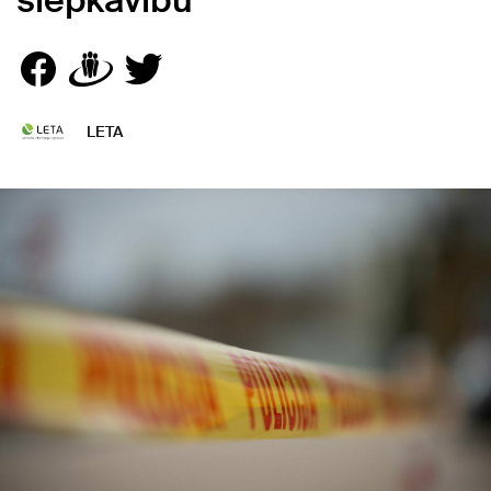
slepkavību
LETA