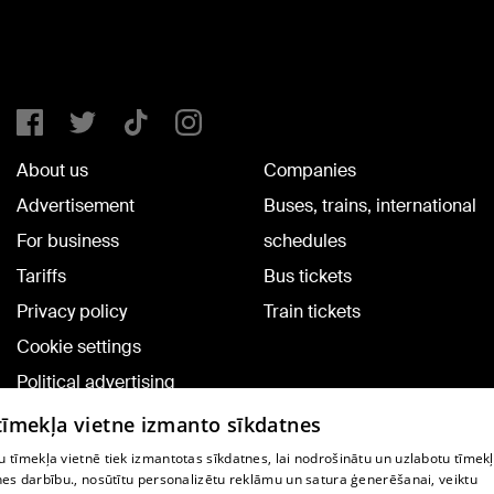
About us
Companies
Advertisement
Buses, trains, international
For business
schedules
Tariffs
Bus tickets
Privacy policy
Train tickets
Cookie settings
Political advertising
Cookie policy
 tīmekļa vietne izmanto sīkdatnes
Commenting terms
 tīmekļa vietnē tiek izmantotas sīkdatnes, lai nodrošinātu un uzlabotu tīmek
nes darbību., nosūtītu personalizētu reklāmu un satura ģenerēšanai, veiktu