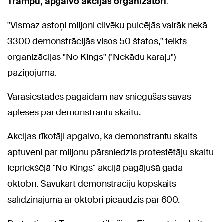
Trampu, apgalvo akcijas organizatori.
"Vismaz astoņi miljoni cilvēku pulcējās vairāk nekā
3300 demonstrācijās visos 50 štatos," teikts
organizācijas "No Kings" ("Nekādu karaļu")
paziņojumā.
Varasiestādes pagaidām nav sniegušas savas
aplēses par demonstrantu skaitu.
Akcijas rīkotāji apgalvo, ka demonstrantu skaits
aptuveni par miljonu pārsniedzis protestētāju skaitu
iepriekšējā "No Kings" akcijā pagājušā gada
oktobrī. Savukārt demonstrāciju kopskaits
salīdzinājumā ar oktobri pieaudzis par 600.