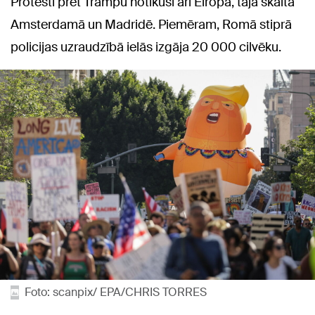
Protesti pret Trampu notikuši arī Eiropā, tajā skaitā
Amsterdamā un Madridē. Piemēram, Romā stiprā
policijas uzraudzībā ielās izgāja 20 000 cilvēku.
Foto: scanpix/ EPA/CHRIS TORRES