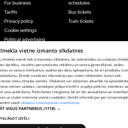
For business
schedules
Tariffs
Bus tickets
Privacy policy
Train tickets
Cookie settings
Political advertising
Cookie policy
 tīmekļa vietne izmanto sīkdatnes
Commenting terms
 tīmekļa vietnē tiek izmantotas sīkdatnes, lai nodrošinātu un uzlabotu tīmek
nes darbību., nosūtītu personalizētu reklāmu un satura ģenerēšanai, veiktu
āmas un satura mērījumus, auditorijas datu apkopošanu, kā arī produktu izst
TV program
zlabošanu. Zemāk sniedzam informāciju par visām sīkdatnēm, kuras tiek
Contract rules
ntotas mūsu tīmekļa vietnēs. Sīkdatnes var atšķirties atkarībā no apmeklētā
rneta vietnes sadaļas. Lietotājam jebkurā brīdī ir iespēja piekrist, atteikties va
360 Ziņu kontakti
īt savu piekrišanu. Piekrišanas sniegšana, kā arī tās atsaukšana vai mainīša
ecas uz visām interneta vietnes sadaļām. Vairāk informācijas par izmantotaj
Helio Media
atnēm skatīt
sīkdatņu izmantošanas noteikumos.
ĪT VISUS PARTNERUS
(1718) →
Vortal assistance service: e-mail -
info@1188.lv
PIELĀGOT IZVĒLI
Copyright © 2004-2026 SIA HELIO MEDIA.