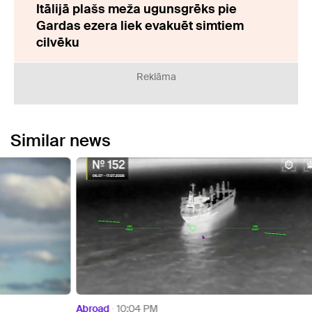
Itālijā plašs meža ugunsgrēks pie
Gardas ezera liek evakuēt simtiem
cilvēku
Reklāma
Similar news
Abroad
10:04 PM
Abroa