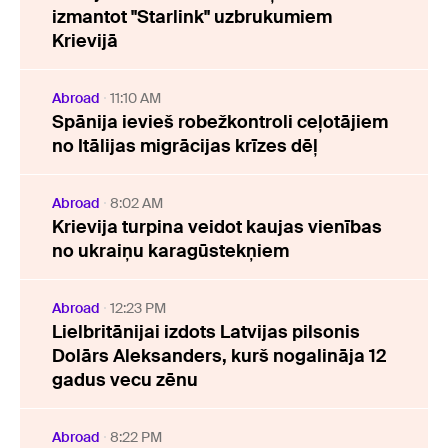
izmantot "Starlink" uzbrukumiem
Krievijā
Abroad
11:10 AM
Spānija ievieš robežkontroli ceļotājiem
no Itālijas migrācijas krīzes dēļ
Abroad
8:02 AM
Krievija turpina veidot kaujas vienības
no ukraiņu karagūstekņiem
Abroad
12:23 PM
Lielbritānijai izdots Latvijas pilsonis
Dolārs Aleksanders, kurš nogalināja 12
gadus vecu zēnu
Abroad
8:22 PM