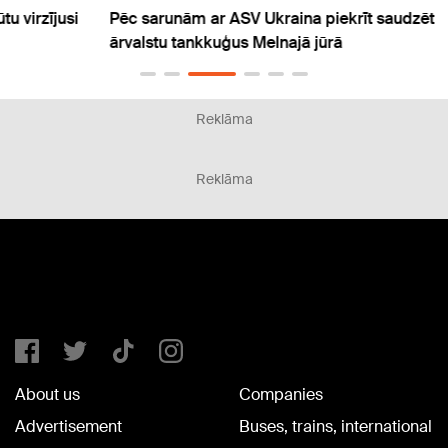
usi
Pēc sarunām ar ASV Ukraina piekrīt saudzēt
Vučič
ārvalstu tankkuģus Melnajā jūrā
nosl
Reklāma
Reklāma
About us
Companies
Advertisement
Buses, trains, international