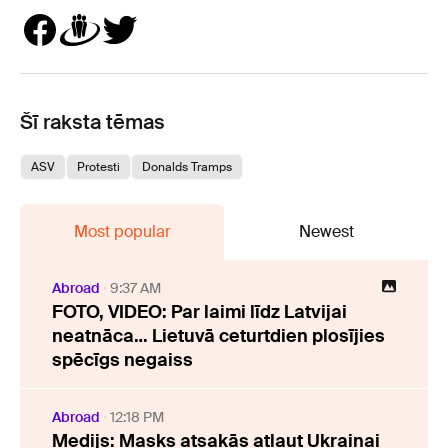
Šī raksta tēmas
ASV
Protesti
Donalds Tramps
Most popular
Newest
Abroad
9:37 AM
FOTO, VIDEO: Par laimi līdz Latvijai
neatnāca… Lietuvā ceturtdien plosījies
spēcīgs negaiss
Abroad
12:18 PM
Medijs: Masks atsakās atļaut Ukrainai