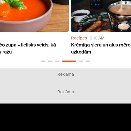
Recipes
9:10 AM
Recip
Krēmīga siera un alus mērce: recepte gardām
Saldo
uzkodām
garšo
Reklāma
Reklāma