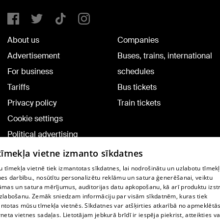
About us
Companies
Advertisement
Buses, trains, international
For business
schedules
Tariffs
Bus tickets
Privacy policy
Train tickets
Cookie settings
Political advertising
Cookie policy
 tīmekļa vietne izmanto sīkdatnes
Commenting terms
 tīmekļa vietnē tiek izmantotas sīkdatnes, lai nodrošinātu un uzlabotu tīmek
nes darbību., nosūtītu personalizētu reklāmu un satura ģenerēšanai, veiktu
āmas un satura mērījumus, auditorijas datu apkopošanu, kā arī produktu izst
TV program
zlabošanu. Zemāk sniedzam informāciju par visām sīkdatnēm, kuras tiek
Contract rules
ntotas mūsu tīmekļa vietnēs. Sīkdatnes var atšķirties atkarībā no apmeklētā
rneta vietnes sadaļas. Lietotājam jebkurā brīdī ir iespēja piekrist, atteikties va