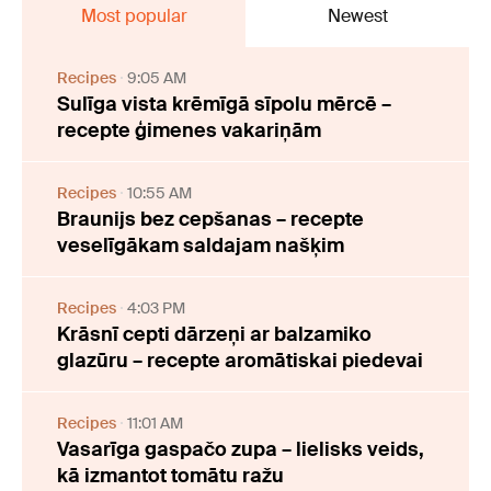
Most popular
Newest
Recipes
9:05 AM
Sulīga vista krēmīgā sīpolu mērcē –
recepte ģimenes vakariņām
Recipes
10:55 AM
Braunijs bez cepšanas – recepte
veselīgākam saldajam našķim
Recipes
4:03 PM
Krāsnī cepti dārzeņi ar balzamiko
glazūru – recepte aromātiskai piedevai
Recipes
11:01 AM
Vasarīga gaspačo zupa – lielisks veids,
kā izmantot tomātu ražu