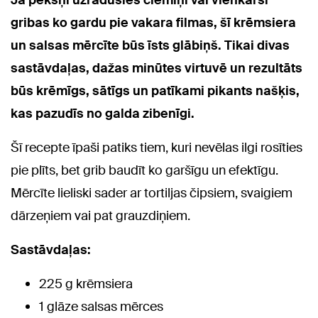
gribas ko gardu pie vakara filmas, šī krēmsiera
un salsas mērcīte būs īsts glābiņš. Tikai divas
sastāvdaļas, dažas minūtes virtuvē un rezultāts
būs krēmīgs, sātīgs un patīkami pikants našķis,
kas pazudīs no galda zibenīgi.
Šī recepte īpaši patiks tiem, kuri nevēlas ilgi rosīties
pie plīts, bet grib baudīt ko garšīgu un efektīgu.
Mērcīte lieliski sader ar tortiljas čipsiem, svaigiem
dārzeņiem vai pat grauzdiņiem.
Sastāvdaļas:
225 g krēmsiera
1 glāze salsas mērces