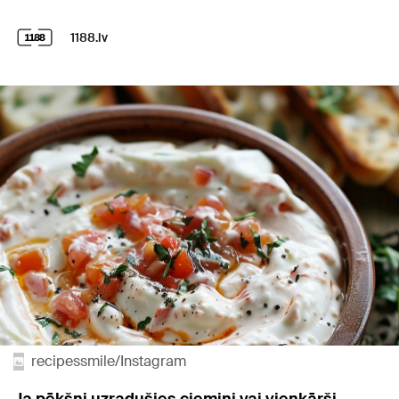
1188.lv
recipessmile/Instagram
Ja pēkšņi uzradušies ciemiņi vai vienkārši