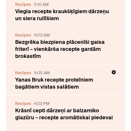
Recipes
9:10 AM
Viegla recepte kraukšķīgiem dārzeņu
un siera rullīšiem
Recipes
10:13 AM
Bezgrēka biezpiena plācenīši gaisa
friterī – vienkārša recepte gardām
brokastīm
Recipes
9:05 AM
Yanas Bruk recepte proteīniem
bagātiem vistas salātiem
Recipes
4:03 PM
Krāsnī cepti dārzeņi ar balzamiko
glazūru – recepte aromātiskai piedevai