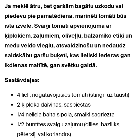
Ja meklē ātru, bet garšām bagātu uzkodu vai
piedevu pie pamatēdiena, marinēti tomāti būs
īstā izvēle. Svaigi tomāti apvienojumā ar
ķiplokiem, zaļumiem, olīveļļu, balzamiko etiķi un
medu veido vieglu, atsvaidzinošu un nedaudz
saldskābu garšu buķeti, kas lieliski iederas gan
ikdienas maltītē, gan svētku galdā.
Sastāvdaļas:
4 lieli, nogatavojušies tomāti (stingri uz tausti)
2 ķiploka daiviņas, saspiestas
1/4 neliela baltā sīpola, smalki sagriezta
1/2 buntītes svaigu zaļumu (dilles, baziliks,
pētersīļi vai koriandrs)