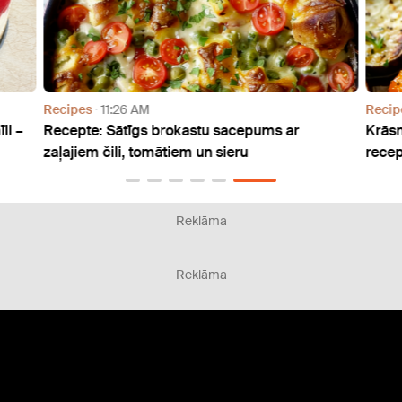
Recipes
11:26 AM
Recip
li –
Recepte: Sātīgs brokastu sacepums ar
Krāsn
zaļajiem čili, tomātiem un sieru
recep
Reklāma
Reklāma