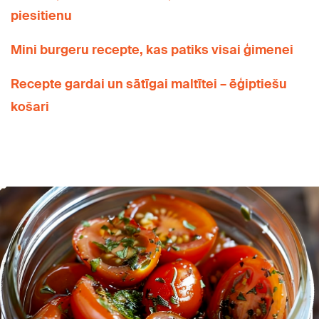
piesitienu
Mini burgeru recepte, kas patiks visai ģimenei
Recepte gardai un sātīgai maltītei – ēģiptiešu
košari