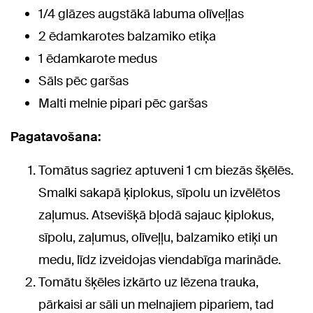
1/4 glāzes augstākā labuma olīveļļas
2 ēdamkarotes balzamiko etiķa
1 ēdamkarote medus
Sāls pēc garšas
Malti melnie pipari pēc garšas
Pagatavošana:
Tomātus sagriez aptuveni 1 cm biezās šķēlēs.
Smalki sakapā ķiplokus, sīpolu un izvēlētos
zaļumus. Atsevišķā bļodā sajauc ķiplokus,
sīpolu, zaļumus, olīveļļu, balzamiko etiķi un
medu, līdz izveidojas viendabīga marināde.
Tomātu šķēles izkārto uz lēzena trauka,
pārkaisi ar sāli un melnajiem pipariem, tad