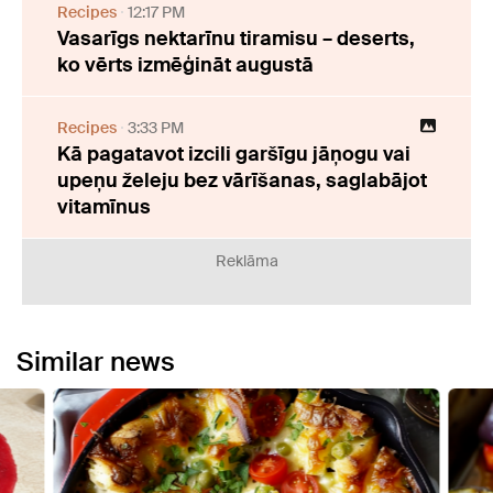
Recipes
12:17 PM
Vasarīgs nektarīnu tiramisu – deserts,
ko vērts izmēģināt augustā
Recipes
3:33 PM
Kā pagatavot izcili garšīgu jāņogu vai
upeņu želeju bez vārīšanas, saglabājot
vitamīnus
Reklāma
Similar news