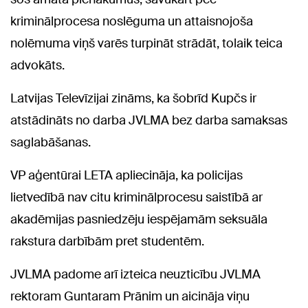
kriminālprocesa noslēguma un attaisnojoša
nolēmuma viņš varēs turpināt strādāt, tolaik teica
advokāts.
Latvijas Televīzijai zināms, ka šobrīd Kupčs ir
atstādināts no darba JVLMA bez darba samaksas
saglabāšanas.
VP aģentūrai LETA apliecināja, ka policijas
lietvedībā nav citu kriminālprocesu saistībā ar
akadēmijas pasniedzēju iespējamām seksuāla
rakstura darbībām pret studentēm.
JVLMA padome arī izteica neuzticību JVLMA
rektoram Guntaram Prānim un aicināja viņu