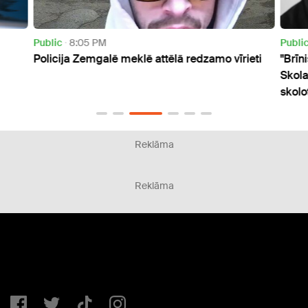
Public
8:05 PM
Publi
Policija Zemgalē meklē attēlā redzamo vīrieti
"Brīn
Skola
skolo
Reklāma
Reklāma