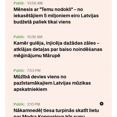
Public
10:56 AM
Mēnesis ar "Temu nodokli" – no
iekasētājiem 5 miljoniem eiro Latvijas
budžetā paliek tikai viens
Public
10:36 AM
Kamēr gulēja, injicēja dažādas zāles –
atklājas detaļas par baiso noindēšanas
mēģinājumu Mārupē
Public
7:53 PM
Mūžībā devies viens no
pazīstamākajiem Latvijas mūzikas
apskatniekiem
Public
2:10 PM
Nākamnedēļ tiesa turpinās skatīt lietu
par Modra Konovalova trīs suņu