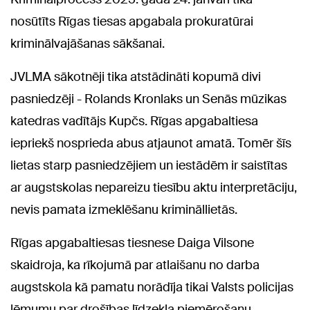
nosūtīts Rīgas tiesas apgabala prokuratūrai
kriminālvajāšanas sākšanai.
JVLMA sākotnēji tika atstādināti kopumā divi
pasniedzēji - Rolands Kronlaks un Senās mūzikas
katedras vadītājs Kupčs. Rīgas apgabaltiesa
iepriekš nosprieda abus atjaunot amatā. Tomēr šīs
lietas starp pasniedzējiem un iestādēm ir saistītas
ar augstskolas nepareizu tiesību aktu interpretāciju,
nevis pamata izmeklēšanu krimināllietās.
Rīgas apgabaltiesas tiesnese Daiga Vilsone
skaidroja, ka rīkojumā par atlaišanu no darba
augstskola kā pamatu norādīja tikai Valsts policijas
lēmumu par drošības līdzekļa piemērošanu