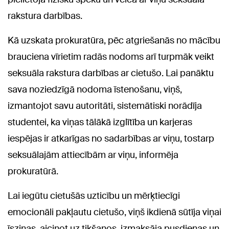
rakstura darbības.
Kā uzskata prokuratūra, pēc atgriešanās no mācību
brauciena vīrietim radās nodoms arī turpmāk veikt
seksuāla rakstura darbības ar cietušo. Lai panāktu
sava noziedzīgā nodoma īstenošanu, viņš,
izmantojot savu autoritāti, sistemātiski norādīja
studentei, ka viņas tālākā izglītība un karjeras
iespējas ir atkarīgas no sadarbības ar viņu, tostarp
seksuālajām attiecībām ar viņu, informēja
prokuratūrā.
Lai iegūtu cietušās uzticību un mērķtiecīgi
emocionāli pakļautu cietušo, viņš ikdienā sūtīja viņai
īsziņas, aicinot uz tikšanos, izmaksāja pusdienas un