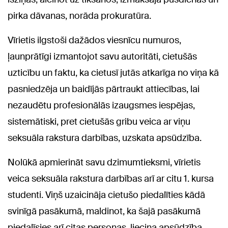
pirka dāvanas, norāda prokuratūra.
Vīrietis ilgstoši dažādos viesnīcu numuros,
ļaunprātīgi izmantojot savu autoritāti, cietušās
uzticību un faktu, ka cietusī jutās atkarīga no viņa kā
pasniedzēja un baidījās pārtraukt attiecības, lai
nezaudētu profesionālās izaugsmes iespējas,
sistemātiski, pret cietušās gribu veica ar viņu
seksuāla rakstura darbības, uzskata apsūdzība.
Nolūkā apmierināt savu dzimumtieksmi, vīrietis
veica seksuāla rakstura darbības arī ar citu 1. kursa
studenti. Viņš uzaicināja cietušo piedalīties kādā
svinīgā pasākumā, maldinot, ka šajā pasākumā
piedalīsies arī citas personas, liecina apsūdzība.