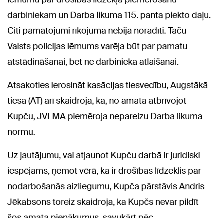
darbiniekam un Darba likuma 115. panta piekto daļu.
Citi pamatojumi rīkojumā nebija norādīti. Taču
Valsts policijas lēmums varēja būt par pamatu
atstādināšanai, bet ne darbinieka atlaišanai.
Atsakoties ierosināt kasācijas tiesvedību, Augstākā
tiesa (AT) arī skaidroja, ka, no amata atbrīvojot
Kupču, JVLMA piemēroja nepareizu Darba likuma
normu.
Uz jautājumu, vai atjaunot Kupču darbā ir juridiski
iespējams, ņemot vērā, ka ir drošības līdzeklis par
nodarbošanās aizliegumu, Kupča pārstāvis Andris
Jēkabsons toreiz skaidroja, ka Kupčs nevar pildīt
šos amata pienākumus, savukārt pēc