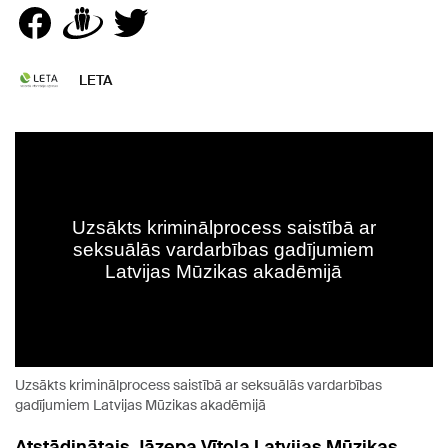
LETA
Uzsākts kriminālprocess saistībā ar seksuālās vardarbības
gadījumiem Latvijas Mūzikas akadēmijā
Atstādinātais Jāzepa Vītola Latvijas Mūzikas