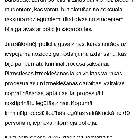
studentēm, kas varētu būt cietušas no seksuāla
rakstura noziegumiem, tikai divas no studentēm
bija gatavas ar policiju sadarboties.
Jau sākotnēji policija guva ziņas, kuras norāda uz
iespējama noziedzīga nodarījuma izdarīšanu, kas
bija par pamatu kriminālprocesa sākšanai.
Pirmstiesas izmeklēšanas laikā veiktas vairākas
procesuālās un izmeklēšanas darbības, vairākas
nopratināšanas, aptaujas, lai procesuāli
nostiprinātu iegūtās ziņas. Kopumā
kriminālprocesā liecības iegūtas vairāk nekā no 60
personām, iepriekš informēja policija.
Kriminālprocess 2025. gada 24. janvārī tika