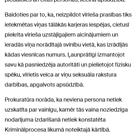
Baidoties par to, ka, neizpildot vīrieša prasības tiks
ietekmētas viņas tālākās karjeras iespējas, cietusī
piekrita vīrieša uzstājīgajiem aicinājumiem un
ieradās viņa norādītajā svinību vietā, kas izrādījās
kādas viesnīcas numurs. Ļaunprātīgi izmantojot
savu kā pasniedzēja autoritāti un pielietojot fizisku
spēku, vīrietis veica ar viņu seksuāla rakstura
darbības, apgalvots apsūdzībā.
Prokuratūra norāda, ka neviena persona netiek
uzskatīta par vainīgu, kamēr tās vaina noziedzīga
nodarījuma izdarīšanā netiek konstatēta
Kriminālprocesa likumā noteiktajā kārtībā.