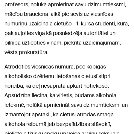
profesors, nolūkā apmierināt savu dzimumtieksmi,
mācību brauciena laikā pie sevis uz viesnīcas
numuriņu uzaicināja cietušo - 1. kursa studenti, kura,
pakļaujoties viņa kā pasniedzēja autoritātei un
pilnībā uzticoties viņam, piekrita uzaicinājumam,
vēsta prokuratūra.
Atrodoties viesnīcas numurā, pēc kopīgas
alkoholisko dzērienu lietošanas cietusī stipri
noreiba, kā dēļ nesaprata apkārt notiekošo.
Apsūdzība liecina, ka vīrietis, būdams alkohola
ietekmē, nolūkā apmierināt savu dzimumtieksmi un
izmantojot apstākli, ka cietusī atrodas smagā
alkohola reibumā jeb bezpalīdzības stāvoklī,
pielietoja fizisku spēku un veica ar viņu seksuāla