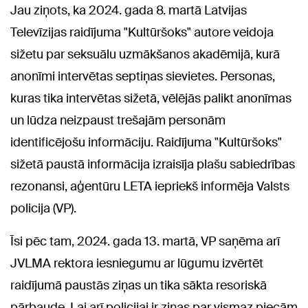
Jau ziņots, ka 2024. gada 8. martā Latvijas
Televīzijas raidījuma "Kultūršoks" autore veidoja
sižetu par seksuālu uzmākšanos akadēmijā, kurā
anonīmi intervētas septiņas sievietes. Personas,
kuras tika intervētas sižetā, vēlējās palikt anonīmas
un lūdza neizpaust trešajām personām
identificējošu informāciju. Raidījuma "Kultūršoks"
sižetā paustā informācija izraisīja plašu sabiedrības
rezonansi, aģentūru LETA iepriekš informēja Valsts
policija (VP).
Īsi pēc tam, 2024. gada 13. martā, VP saņēma arī
JVLMA rektora iesniegumu ar lūgumu izvērtēt
raidījumā paustās ziņas un tika sākta resoriskā
pārbaude. Lai arī policijai ir ziņas par vismaz piecām