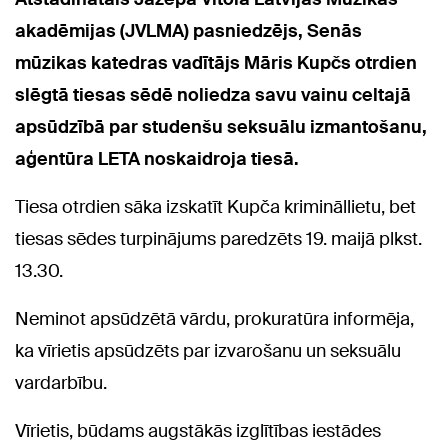
akadēmijas (JVLMA) pasniedzējs, Senās
mūzikas katedras vadītājs Māris Kupčs otrdien
slēgtā tiesas sēdē noliedza savu vainu celtajā
apsūdzībā par studenšu seksuālu izmantošanu,
aģentūra LETA noskaidroja tiesā.
Tiesa otrdien sāka izskatīt Kupča krimināllietu, bet
tiesas sēdes turpinājums paredzēts 19. maijā plkst.
13.30.
Neminot apsūdzētā vārdu, prokuratūra informēja,
ka vīrietis apsūdzēts par izvarošanu un seksuālu
vardarbību.
Vīrietis, būdams augstākās izglītības iestādes