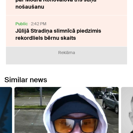
nošaušanu
Public
2:42 PM
Jūlijā Stradiņa slimnīcā piedzimis
rekordliels bērnu skaits
Reklāma
Similar news