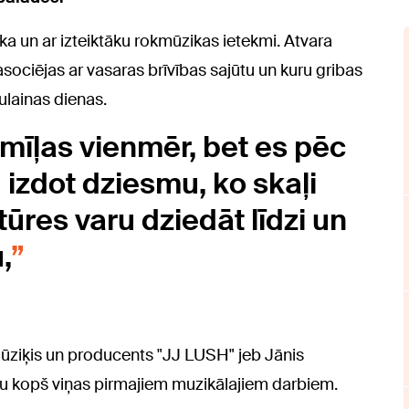
a un ar izteiktāku rokmūzikas ietekmi. Atvara
 asociējas ar vasaras brīvības sajūtu un kuru gribas
ulainas dienas.
mīļas vienmēr, bet es pēc
 izdot dziesmu, ko skaļi
tūres varu dziedāt līdzi un
,
mūziķis un producents "JJ LUSH" jeb Jānis
au kopš viņas pirmajiem muzikālajiem darbiem.