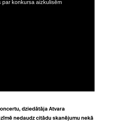
koncertu, dziedātāja Atvara
s iezīmē nedaudz citādu skanējumu nekā