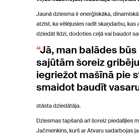
Jaunā dziesma ir enerģiskāka, dinamiskāk
atzīst, ka vēlējusies radīt skaņdarbu, kas
dziedāt līdzi, dodoties ceļā vai baudot sa
Jā, man balādes būs 
sajūtām šoreiz gribēju
iegriežot mašīnā pie s
smaidot baudīt vasaru
stāsta dziedātāja.
Dziesmas tapšanā arī šoreiz piedalījies 
Jačmenkins, kurš ar Atvaru sadarbojas j