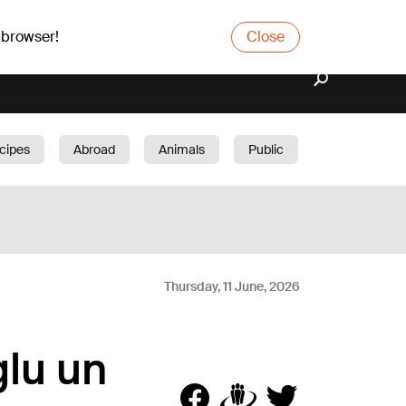
 browser!
Close
cipes
Abroad
Animals
Public
arden
Thursday, 11 June, 2026
glu un