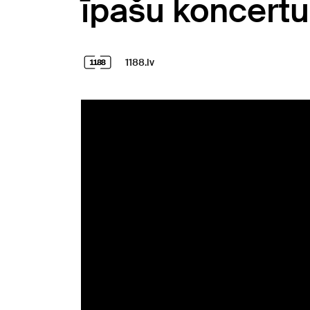
īpašu koncertu
1188.lv