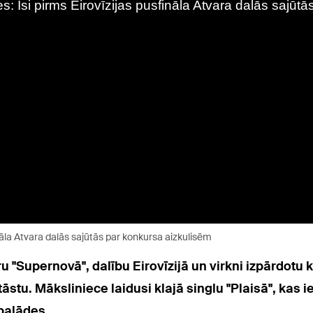
ināla Atvara dalās sajūtās par konkursa aizkulisēm
 "Supernovā", dalību Eirovīzijā un virkni izpārdotu 
āstu. Māksliniece laidusi klajā singlu "Plaisā", ka
 balādes.