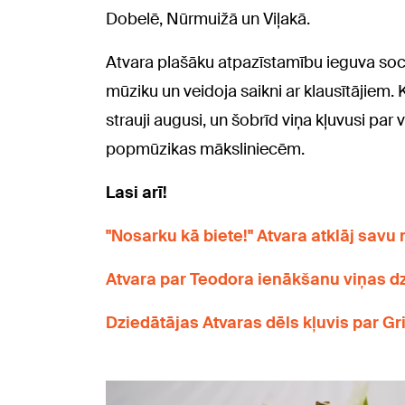
Dobelē, Nūrmuižā un Viļakā.
Atvara plašāku atpazīstamību ieguva sociāl
mūziku un veidoja saikni ar klausītājiem.
strauji augusi, un šobrīd viņa kļuvusi p
popmūzikas māksliniecēm.
Lasi arī!
"Nosarku kā biete!" Atvara atklāj savu 
Atvara par Teodora ienākšanu viņas dz
Dziedātājas Atvaras dēls kļuvis par Gr