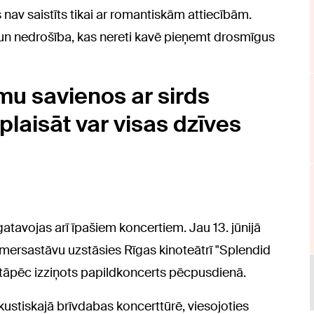
 nav saistīts tikai ar romantiskām attiecībām.
as un nedrošība, kas nereti kavē pieņemt drosmīgus
mu savienos ar sirds
plaisāt var visas dzīves
gatavojas arī īpašiem koncertiem. Jau 13. jūnijā
mersastāvu uzstāsies Rīgas kinoteātrī "Splendid
, tāpēc izziņots papildkoncerts pēcpusdienā.
ustiskajā brīvdabas koncerttūrē, viesojoties