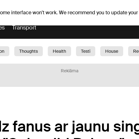
Weather forecast
Horoscopes
slavs
 some interface won't work. We recommend you to update your
es
Transport
ion
Thoughts
Health
Testi
House
Re
dren
Car
1188 play
Sport
Business
G
Reklāma
z fanus ar jaunu sin