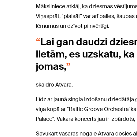
Māksliniece atklāj, ka dziesmas vēstījums
Viņasprāt, "plaisāt" var arī bailes, šaub
lēmumus un dzīvot pilnvērtīgi.
Lai gan daudzi dzies
lietām, es uzskatu, ka 
jomas,
skaidro Atvara.
Līdz ar jaunā singla izdošanu dziedātāja 
viņa kopā ar "Baltic Groove Orchestra"ka
Palace". Vakara koncerts jau ir izpārdots
Savukārt vasaras nogalē Atvara dosies ak