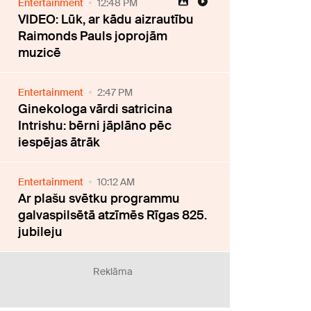
Entertainment
12:48 PM
VIDEO: Lūk, ar kādu aizrautību
Raimonds Pauls joprojām
muzicē
Entertainment
2:47 PM
Ginekologa vārdi satricina
Intrishu: bērni jāplāno pēc
iespējas ātrāk
Entertainment
10:12 AM
Ar plašu svētku programmu
galvaspilsētā atzīmēs Rīgas 825.
jubileju
Reklāma