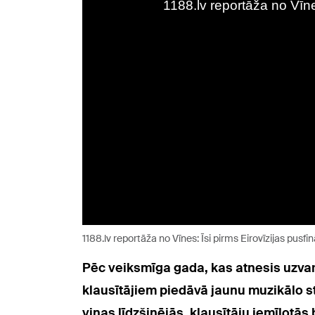
1188.lv reportāža no Vīnes: Īsi pirms Eirovīzijas pusf
Pēc veiksmīga gada, kas atnesis uzvaru
klausītājiem piedāvā jaunu muzikālo st
viņas līdzšinējās, klausītāju iemīļotās