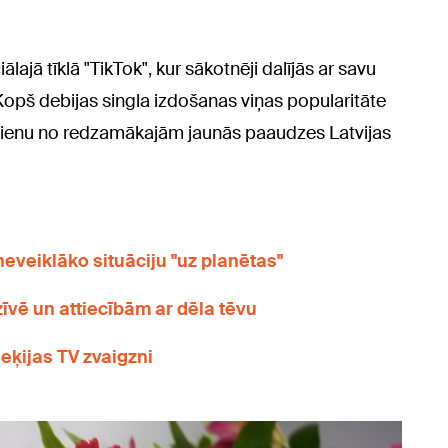
ajā tīklā "TikTok", kur sākotnēji dalījās ar savu
 Kopš debijas singla izdošanas viņas popularitāte
ar vienu no redzamākajām jaunās paaudzes Latvijas
neveiklāko situāciju "uz planētas"
īvē un attiecībām ar dēla tēvu
ieķijas TV zvaigzni