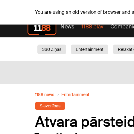
Sa, 08.08.2026.
+20
°C
Mudīte, Vladislava, Vladi
You are using an old version of browser and
News
1188 play
Compani
360 Ziņas
Entertainment
Relaxat
Current
Traffic
Beauty
Chil
1188 news
Entertainment
Slavenības
Atvara pārsteid