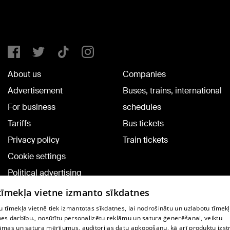
About us
Companies
Advertisement
Buses, trains, international
For business
schedules
Tariffs
Bus tickets
Privacy policy
Train tickets
Cookie settings
Political advertising
Cookie policy
 tīmekļa vietne izmanto sīkdatnes
Commenting terms
 tīmekļa vietnē tiek izmantotas sīkdatnes, lai nodrošinātu un uzlabotu tīmek
nes darbību., nosūtītu personalizētu reklāmu un satura ģenerēšanai, veiktu
āmas un satura mērījumus, auditorijas datu apkopošanu, kā arī produktu izst