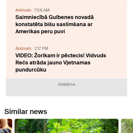
Animals
7:58 AM
Saimniecībā Gulbenes novadā
konstatēta bišu saslimšana ar
Amerikas peru puvi
Animals
2:17 PM
VIDEO: Žorikam ir pēctecis! Vidvuds
Rečs atrāda jauno Vjetnamas
pundurcūku
Reklāma
Similar news