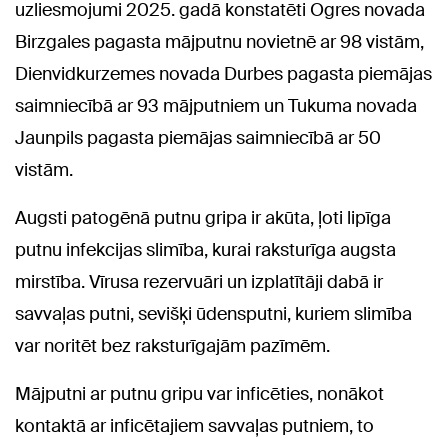
uzliesmojumi 2025. gadā konstatēti Ogres novada
Birzgales pagasta mājputnu novietnē ar 98 vistām,
Dienvidkurzemes novada Durbes pagasta piemājas
saimniecībā ar 93 mājputniem un Tukuma novada
Jaunpils pagasta piemājas saimniecībā ar 50
vistām.
Augsti patogēnā putnu gripa ir akūta, ļoti lipīga
putnu infekcijas slimība, kurai raksturīga augsta
mirstība. Vīrusa rezervuāri un izplatītāji dabā ir
savvaļas putni, sevišķi ūdensputni, kuriem slimība
var noritēt bez raksturīgajām pazīmēm.
Mājputni ar putnu gripu var inficēties, nonākot
kontaktā ar inficētajiem savvaļas putniem, to