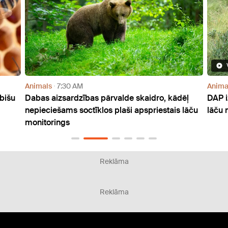
Video
Animals
8:18 AM
Curre
ēļ
DAP izsludinājusi 180 000 eiro vērtu konkursu
Rīgas
 lāču
lāču monitorēšanai
kailg
Reklāma
Reklāma