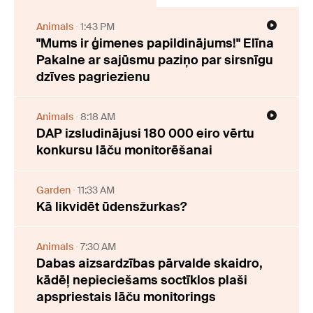
Animals
1:43 PM
"Mums ir ģimenes papildinājums!" Elīna
Pakalne ar sajūsmu paziņo par sirsnīgu
dzīves pagriezienu
Animals
8:18 AM
DAP izsludinājusi 180 000 eiro vērtu
konkursu lāču monitorēšanai
Garden
11:33 AM
Kā likvidēt ūdensžurkas?
Animals
7:30 AM
Dabas aizsardzības pārvalde skaidro,
kādēļ nepieciešams soctīklos plaši
apspriestais lāču monitorings