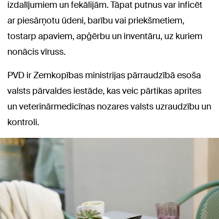
izdalījumiem un fekālijām. Tāpat putnus var inficēt
ar piesārņotu ūdeni, barību vai priekšmetiem,
tostarp apaviem, apģērbu un inventāru, uz kuriem
nonācis vīruss.
PVD ir Zemkopības ministrijas pārraudzībā esoša
valsts pārvaldes iestāde, kas veic pārtikas aprites
un veterinārmedicīnas nozares valsts uzraudzību un
kontroli.