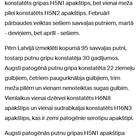
konstatēts gripas H5N1 apakštips, bet vienai meža
pīlei konstatēts H5N2 apakštips. Februārī
pārbaudes veiktas sešiem savvaļas putniem, martā
- deviņiem, bet aprīlī - sešiem.
Pērn Latvijā izmeklēti kopumā 95 savvaļas putni,
tostarp putnu gripu konstatēja 30 gadījumos.
Augsti patogēnā putnu gripa konstatēta 22 ziemeļu
gulbjiem, četriem paugurknābja gulbjiem, trim
meža pīlēm un vienam nenoteiktas sugas gulbim.
Vienlaikus vienai dzērvei konstatēts H6N8
apakštips un vienai sudrabkaijai konstatēts H16N3
apakštips, kas ir zemi patogēnie serotipu apakštipi.
Augsti patogēnās putnu gripas H5N1 apakštipa