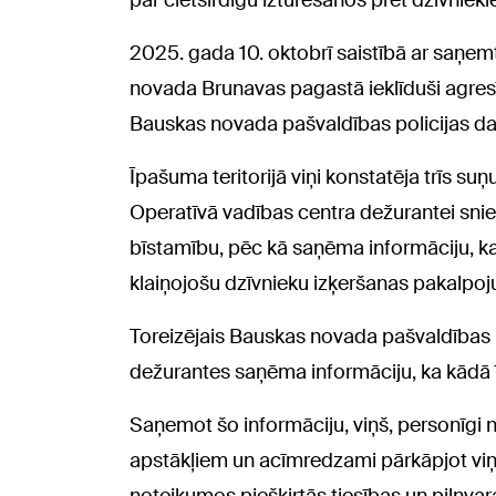
par cietsirdīgu izturēšanos pret dzīvniekie
2025. gada 10. oktobrī saistībā ar saņem
novada Brunavas pagastā ieklīduši agresīv
Bauskas novada pašvaldības policijas dar
Īpašuma teritorijā viņi konstatēja trīs s
Operatīvā vadības centra dežurantei snie
bīstamību, pēc kā saņēma informāciju, ka
klaiņojošu dzīvnieku izķeršanas pakalpoj
Toreizējais Bauskas novada pašvaldības p
dežurantes saņēma informāciju, ka kādā ī
Saņemot šo informāciju, viņš, personīgi ne
apstākļiem un acīmredzami pārkāpjot vi