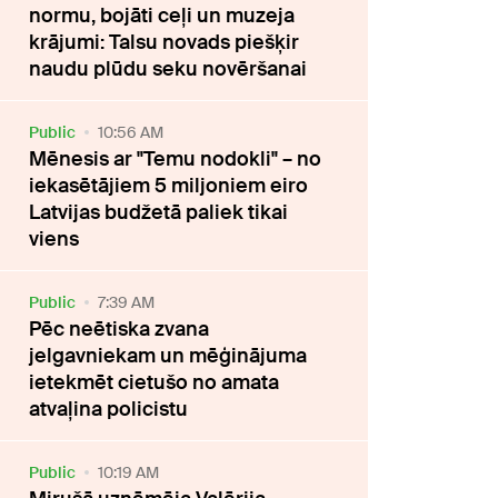
normu, bojāti ceļi un muzeja
krājumi: Talsu novads piešķir
naudu plūdu seku novēršanai
Public
10:56 AM
Mēnesis ar "Temu nodokli" – no
iekasētājiem 5 miljoniem eiro
Latvijas budžetā paliek tikai
viens
Public
7:39 AM
Pēc neētiska zvana
jelgavniekam un mēģinājuma
ietekmēt cietušo no amata
atvaļina policistu
Public
10:19 AM