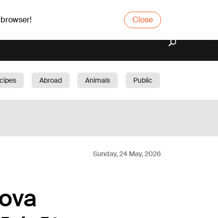
 browser!
Close
cipes
Abroad
Animals
Public
arden
Sunday, 24 May, 2026
lova