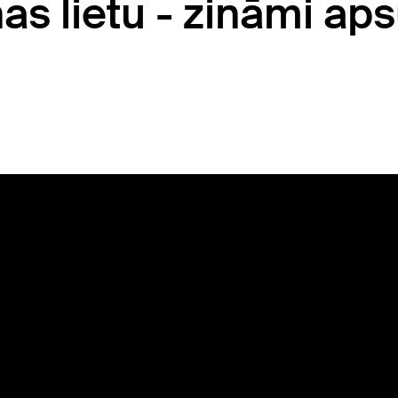
s lietu - zināmi ap