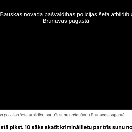
 policijas šefa atbildību par trīs suņu nošaušanu Brunavas pagastā
ā plkst. 10 sāks skatīt krimināllietu par trīs suņu