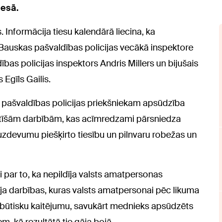
iesā.
 Informācija tiesu kalendārā liecina, ka
 Bauskas pašvaldības policijas vecākā inspektore
bas policijas inspektors Andris Millers un bijušais
Egīls Gailis.
 pašvaldības policijas priekšniekam apsūdzība
m tīšām darbībām, kas acīmredzami pārsniedza
 uzdevumu piešķirto tiesību un pilnvaru robežas un
i par to, ka nepildīja valsts amatpersonas
rīja darbības, kuras valsts amatpersonai pēc likuma
t būtisku kaitējumu, savukārt mednieks apsūdzēts