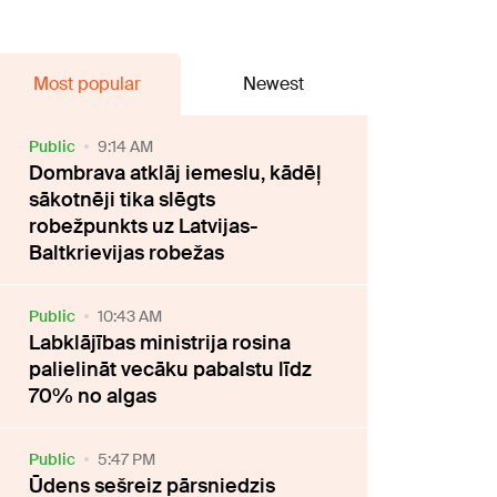
Most popular
Newest
Public
9:14 AM
Dombrava atklāj iemeslu, kādēļ
sākotnēji tika slēgts
robežpunkts uz Latvijas-
Baltkrievijas robežas
Public
10:43 AM
Labklājības ministrija rosina
palielināt vecāku pabalstu līdz
70% no algas
Public
5:47 PM
Ūdens sešreiz pārsniedzis