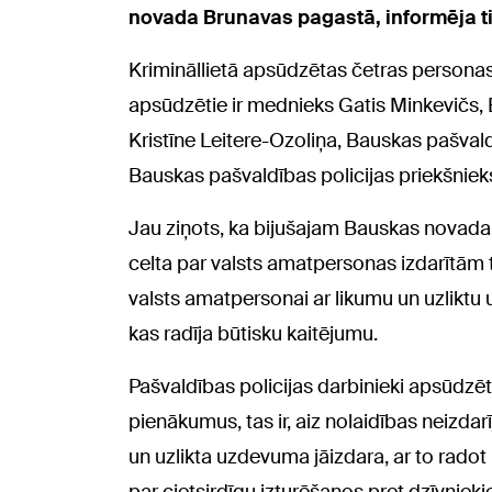
novada Brunavas pagastā, informēja t
Krimināllietā apsūdzētas četras personas.
apsūdzētie ir mednieks Gatis Minkevičs,
Kristīne Leitere-Ozoliņa, Bauskas pašvaldī
Bauskas pašvaldības policijas priekšnieks 
Jau ziņots, ka bijušajam Bauskas novada
celta par valsts amatpersonas izdarītā
valsts amatpersonai ar likumu un uzliktu
kas radīja būtisku kaitējumu.
Pašvaldības policijas darbinieki apsūdzēt
pienākumus, tas ir, aiz nolaidības neizda
un uzlikta uzdevuma jāizdara, ar to rado