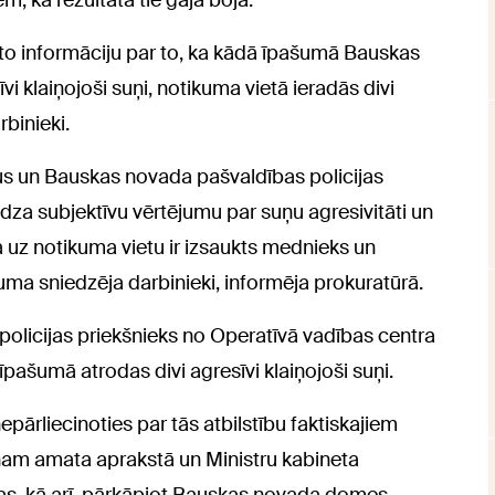
m, kā rezultātā tie gāja bojā.
to informāciju par to, ka kādā īpašumā Bauskas
i klaiņojoši suņi, notikuma vietā ieradās divi
binieki.
uņus un Bauskas novada pašvaldības policijas
dza subjektīvu vērtējumu par suņu agresivitāti un
 uz notikuma vietu ir izsaukts mednieks un
uma sniedzēja darbinieki, informēja prokuratūrā.
olicijas priekšnieks no Operatīvā vadības centra
pašumā atrodas divi agresīvi klaiņojoši suņi.
pārliecinoties par tās atbilstību faktiskajiem
ņam amata aprakstā un Ministru kabineta