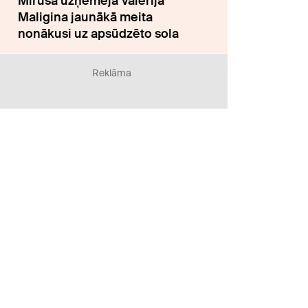
Mirušā uzņēmēja Valērija
Maligina jaunākā meita
nonākusi uz apsūdzēto sola
Reklāma