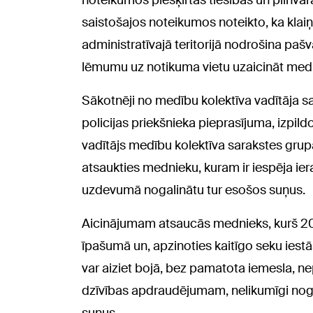
noteikumos piešķirtās tiesības un pilnva
saistošajos noteikumos noteikto, ka klai
administratīvajā teritorijā nodrošina pa
lēmumu uz notikuma vietu uzaicināt medn
Sākotnēji no medību kolektīva vadītāja s
policijas priekšnieka pieprasījuma, izpild
vadītājs medību kolektīva sarakstes grup
atsaukties mednieku, kuram ir iespēja ier
uzdevumā nogalinātu tur esošos suņus.
Aicinājumam atsaucās mednieks, kurš 20
īpašumā un, apzinoties kaitīgo seku iestāš
var aiziet bojā, bez pamatota iemesla, ne
dzīvības apdraudējumam, nelikumīgi nog