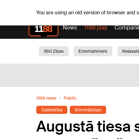
Sa, 08.08.2026.
+20
°C
Mudīte, Vladislava, Vladi
You are using an old version of browser and
News
1188 play
Compani
360 Ziņas
Entertainment
Relaxat
Current
Traffic
Beauty
Chil
1188 news
Public
Sabiedrība
Kriminālziņas
Augustā tiesa 