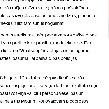
ras, kā arī, pārkāpjot Bauskas novada domes
ņojošu mājas dzīvnieku izķeršanu pašvaldības
švaldības izvēlēts pakalpojuma sniedzējs, pieņēma
ieku un likt tam suņus nogalināt.
aņemts atteikums, taču pēc atkārtota pašvaldības
ot viņa prettiesisko prasību, mednieku kolektīva
ā lietotnē "Whatsapp" ievietoja ziņu ar lūgumu
asties īpašumā, lai pašvaldības policijas
25. gada 10. oktobra pēcpusdienā ieradās
anās iespēju, proti, ka viņa darbību rezultātā suņi
pastāvot viņa vai citu personu veselības un
alināja trīs Modrim Konovalovam piederošos