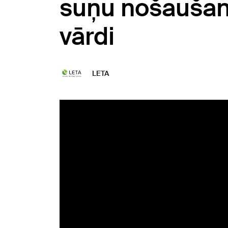
suņu nošaušana
vārdi
LETA