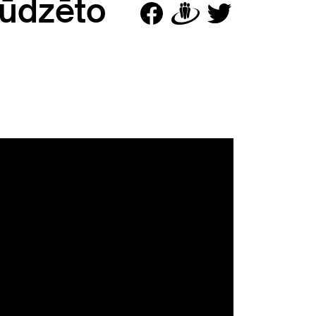
sūdzēto