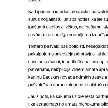
suņus.
Kad īpašumā ieradās mednieks, pašvaldības 
suņus nogalinātu, un apzinoties, ka šie s
īpašumā esošos cilvēkus, ne īpašumu, aiz
novērstu noziedzīga nodarījuma izdarīšan
Tostarp pašvaldības policisti, nesagaido
pakalpojuma sniedzēja pārstāvjus, lai ti
suņu noķeršanai, identificēšanai un nep
patversmē, neizpildīja viņiem amata apr
kārtību Bauskas novada administratīvajā 
pašvaldības domes pieņemto saistošo no
Jau ziņots, ka sākumā uz dienesta pārbaud
tika atstādināts no amata pienākumu pil