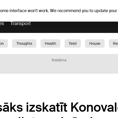
Weather forecast
Horoscopes
slavs
 some interface won't work. We recommend you to update your
es
Transport
ion
Thoughts
Health
Testi
House
Re
dren
Car
1188 play
Sport
Business
G
Reklāma
sāks izskatīt Konova