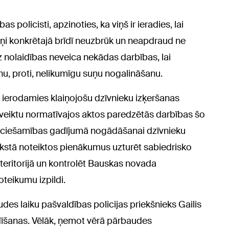
policisti, apzinoties, ka viņš ir ieradies, lai
uņi konkrētajā brīdī neuzbrūk un neapdraud ne
 nolaidības neveica nekādas darbības, lai
u, proti, nelikumīgu suņu nogalināšanu.
t ierodamies klaiņojošu dzīvnieku izķeršanas
e veiktu normatīvajos aktos paredzētās darbības šo
ieciešamības gadījumā nogādāšanai dzīvnieku
akstā noteiktos pienākumus uzturēt sabiedrisko
teritorijā un kontrolēt Bauskas novada
teikumu izpildi.
es laiku pašvaldības policijas priekšnieks Gailis
dīšanas. Vēlāk, ņemot vērā pārbaudes