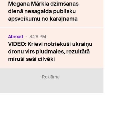
Megana Mārkla dzimšanas
dienā nesagaida publisku
apsveikumu no karaļnama
Abroad
8:28 PM
VIDEO: Krievi notriekuši ukraiņu
dronu virs pludmales, rezultātā
miruši seši cilvēki
Reklāma