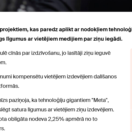
umprojektiem, kas paredz aplikt ar nodokļiem tehnoloģ
lēgs līgumus ar vietējiem medijiem par ziņu iegādi.
ē cīnās par izdzīvošanu, jo lasītāji ziņu ieguvē
em.
uzņēmumi kompensētu vietējiem izdevējiem dalīšanos
atformās.
nīzs paziņoja, ka tehnoloģiju gigantiem "Meta",
slēgt satura līgumus ar vietējiem ziņu izdevējiem.
rota obligāta nodeva 2,25% apmērā no to
rs.