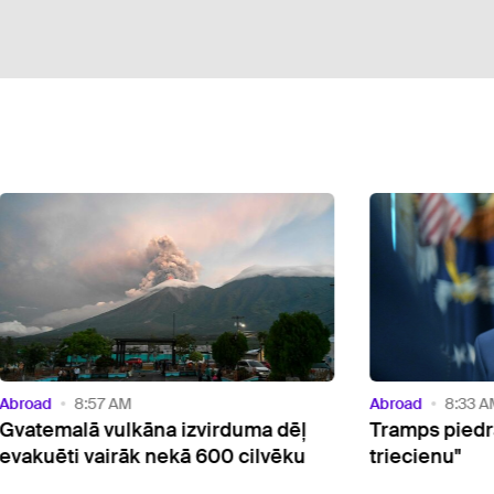
d
8:57 AM
Abroad
8:33 AM
emalā vulkāna izvirduma dēļ
Tramps piedraud I
uēti vairāk nekā 600 cilvēku
triecienu"