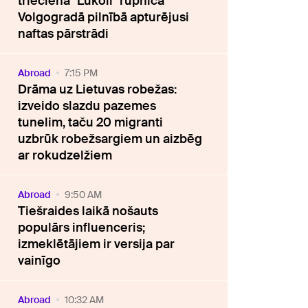
trieciena "Lukoil" rūpnīca
Volgogradā pilnībā apturējusi
naftas pārstrādi
Abroad
7:15 PM
Drāma uz Lietuvas robežas:
izveido slazdu pazemes
tunelim, taču 20 migranti
uzbrūk robežsargiem un aizbēg
ar rokudzelžiem
Abroad
9:50 AM
Tiešraides laikā nošauts
populārs influenceris;
izmeklētājiem ir versija par
vainīgo
Abroad
10:32 AM