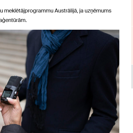
savu meklētājprogrammu Austrālijā, ja uzņēmums
 aģentūrām.