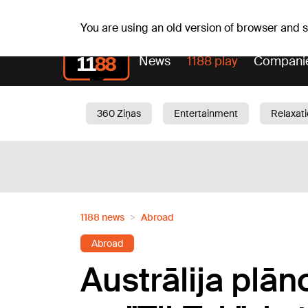
Weathe
Th, 06.08.2026.
+27
°C
Aisma, Askolds
You are using an old version of browser and
News
1188 play
Compani
360 Ziņas
Entertainment
Relaxat
Current
Traffic
Beauty
Chil
1188 news
Abroad
Abroad
Austrālija plān