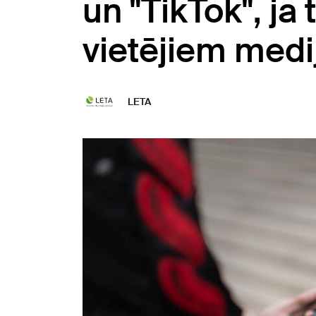
un "TikTok", ja
vietējiem medi
LETA