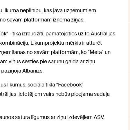
iju likuma nepilnību, kas ļāva uzņēmumiem
ie no savām platformām izņēma ziņas.
k" - tika izraudzīti, pamatojoties uz to Austrālijas
 kombināciju. Likumprojektu mērķis ir atturēt
 izņemšanas no savām platformām, ko "Meta" un
nām viņus sēsties pie sarunu galda ar ziņu
 paziņoja Albanīzs.
us likumus, sociālā tīkla "Facebook"
ālijas lietotājiem vairs nebūs pieejama sadaļa
tjaunos satura līgumus ar ziņu izdevējiem ASV,