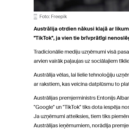
Foto: Freepik
Austrālija otrdien nākusi klajā ar lik
"TikTok", ja vien tie brīvprātīgi nenos
Tradicionālie mediju uzņēmumi visā pasaul
arvien vairāk paļaujas uz sociālajiem tīkli
Austrālija vēlas, lai lielie tehnoloģiju 
ar rakstiem, kas veicina datplūsmu to pl
Austrālijas premjerministrs Entonijs Alba
"Google" un "TikTok" tiks dota iespēja no
Ja uzņēmumi atteiksies, tiem tiks piemē
Austrālijas ieņēmumiem, norādīja premje