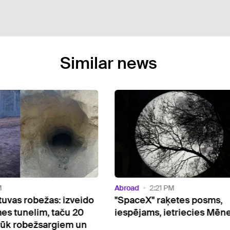
Similar news
Abroad
2:21 PM
 robežas: izveido
"SpaceX" raķetes posms,
nelim, taču 20
iespējams, ietriecies Mēnesī
robežsargiem un