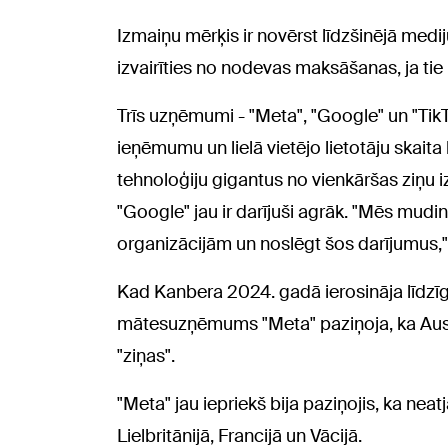
Izmaiņu mērķis ir novērst līdzšinējā med
izvairīties no nodevas maksāšanas, ja t
Trīs uzņēmumi - "Meta", "Google" un "TikTo
ieņēmumu un lielā vietējo lietotāju skaita
tehnoloģiju gigantus no vienkāršas ziņu
"Google" jau ir darījuši agrāk. "Mēs mudi
organizācijām un noslēgt šos darījumus,"
Kad Kanbera 2024. gadā ierosināja līdzīg
mātesuzņēmums "Meta" paziņoja, ka Austr
"ziņas".
"Meta" jau iepriekš bija paziņojis, ka nea
Lielbritānijā, Francijā un Vācijā.