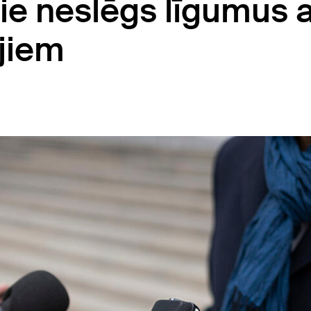
 tie neslēgs līgumus 
jiem