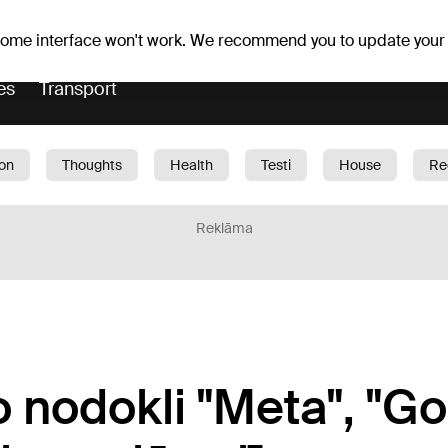
r forecast
Horoscopes
 some interface won't work. We recommend you to update your
es
Transport
ion
Thoughts
Health
Testi
House
Re
dren
Car
1188 play
Sport
Business
G
Reklāma
o nodokli "Meta", "G