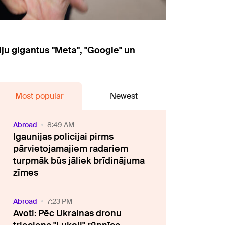
iju gigantus "Meta", "Google" un
Most popular
Newest
Abroad
8:49 AM
Igaunijas policijai pirms
pārvietojamajiem radariem
turpmāk būs jāliek brīdinājuma
zīmes
Abroad
7:23 PM
Avoti: Pēc Ukrainas dronu