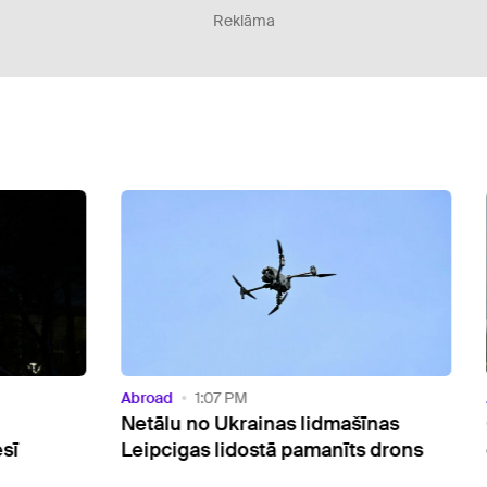
Reklāma
Abroad
1:07 PM
Abroa
Netālu no Ukrainas lidmašīnas
Gvat
Leipcigas lidostā pamanīts drons
evak