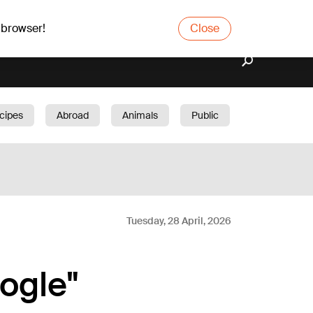
 browser!
Close
cipes
Abroad
Animals
Public
arden
Tuesday, 28 April, 2026
oogle"