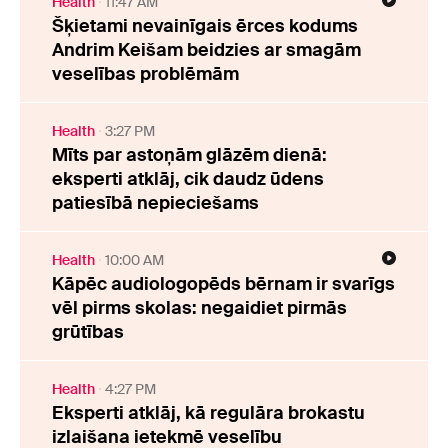
Health
11:47 AM
Šķietami nevainīgais ērces kodums
Andrim Keišam beidzies ar smagām
veselības problēmām
Health
3:27 PM
Mīts par astoņām glāzēm dienā:
eksperti atklāj, cik daudz ūdens
patiesībā nepieciešams
Health
10:00 AM
Kāpēc audiologopēds bērnam ir svarīgs
vēl pirms skolas: negaidiet pirmās
grūtības
Health
4:27 PM
Eksperti atklāj, kā regulāra brokastu
izlaišana ietekmē veselību