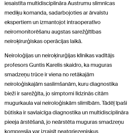
iesaistīta multidisciplināra Austrumu slimnīcas
mediķu komanda, sadarbojoties ar ārvalstu
ekspertiem un izmantojot intraoperatīvo
neiromonitorēšanu augstas sarežģītības
neiroķirurģiskas operācijas laikā.
Neiroloģijas un neiroķirurģijas klīnikas vadītājs
profesors Guntis Karelis skaidro, ka muguras
smadzeņu trūce ir viena no retākajām
neiroloģiskajām saslimšanām, kuru diagnostika
bieži ir sarežģīta, jo simptomi līdzinās citām
mugurkaula vai neiroloģiskām slimībām. Tādēļ īpaši
būtiska ir savlaicīga diagnostika un multidisciplināra
pieeja ārstēšanā, jo neārstēta muguras smadzeņu
kompresija var izraisīt neatgriezeniskus