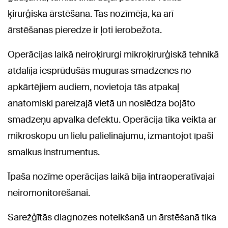
ķirurģiska ārstēšana. Tas nozīmēja, ka arī
ārstēšanas pieredze ir ļoti ierobežota.
Operācijas laikā neiroķirurgi mikroķirurģiskā tehnikā
atdalīja iesprūdušās muguras smadzenes no
apkārtējiem audiem, novietoja tās atpakaļ
anatomiski pareizajā vietā un noslēdza bojāto
smadzeņu apvalka defektu. Operācija tika veikta ar
mikroskopu un lielu palielinājumu, izmantojot īpaši
smalkus instrumentus.
Īpaša nozīme operācijas laikā bija intraoperatīvajai
neiromonitorēšanai.
Sarežģītās diagnozes noteikšanā un ārstēšanā tika