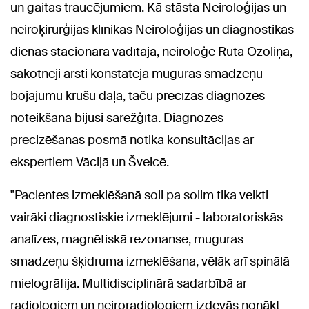
un gaitas traucējumiem. Kā stāsta Neiroloģijas un
neiroķirurģijas klīnikas Neiroloģijas un diagnostikas
dienas stacionāra vadītāja, neiroloģe Rūta Ozoliņa,
sākotnēji ārsti konstatēja muguras smadzeņu
bojājumu krūšu daļā, taču precīzas diagnozes
noteikšana bijusi sarežģīta. Diagnozes
precizēšanas posmā notika konsultācijas ar
ekspertiem Vācijā un Šveicē.
"Pacientes izmeklēšanā soli pa solim tika veikti
vairāki diagnostiskie izmeklējumi - laboratoriskās
analīzes, magnētiskā rezonanse, muguras
smadzeņu šķidruma izmeklēšana, vēlāk arī spinālā
mielogrāfija. Multidisciplinārā sadarbībā ar
radiologiem un neiroradiologiem izdevās nonākt