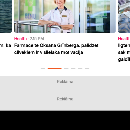
Health
1:41 PM
Grīnberga: palīdzēt
Ilgtermiņa atbalsts jaunajām m
ākā motivācija
sāk mājvizīšu programmu pirm
gaidībās
Reklāma
Reklāma