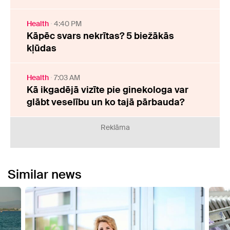
Health
4:40 PM
Kāpēc svars nekrītas? 5 biežākās
kļūdas
Health
7:03 AM
Kā ikgadējā vizīte pie ginekologa var
glābt veselību un ko tajā pārbauda?
Reklāma
Similar news