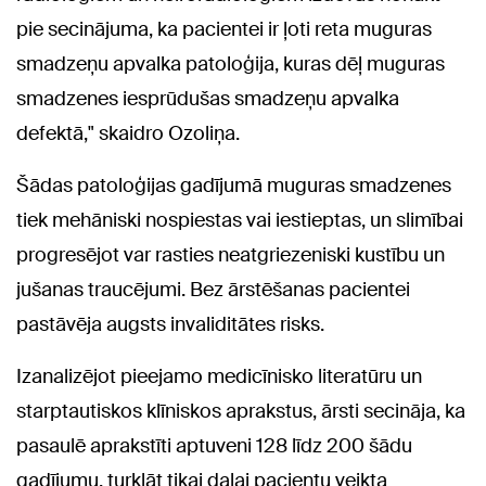
pie secinājuma, ka pacientei ir ļoti reta muguras
smadzeņu apvalka patoloģija, kuras dēļ muguras
smadzenes iesprūdušas smadzeņu apvalka
defektā," skaidro Ozoliņa.
Šādas patoloģijas gadījumā muguras smadzenes
tiek mehāniski nospiestas vai iestieptas, un slimībai
progresējot var rasties neatgriezeniski kustību un
jušanas traucējumi. Bez ārstēšanas pacientei
pastāvēja augsts invaliditātes risks.
Izanalizējot pieejamo medicīnisko literatūru un
starptautiskos klīniskos aprakstus, ārsti secināja, ka
pasaulē aprakstīti aptuveni 128 līdz 200 šādu
gadījumu, turklāt tikai daļai pacientu veikta