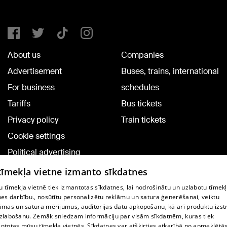
About us
Companies
Advertisement
Buses, trains, international
For business
schedules
Tariffs
Bus tickets
Privacy policy
Train tickets
Cookie settings
Political advertising
Cookie policy
 tīmekļa vietne izmanto sīkdatnes
Commenting terms
 tīmekļa vietnē tiek izmantotas sīkdatnes, lai nodrošinātu un uzlabotu tīmek
nes darbību., nosūtītu personalizētu reklāmu un satura ģenerēšanai, veiktu
āmas un satura mērījumus, auditorijas datu apkopošanu, kā arī produktu izst
TV program
zlabošanu. Zemāk sniedzam informāciju par visām sīkdatnēm, kuras tiek
Contract rules
ntotas mūsu tīmekļa vietnēs. Sīkdatnes var atšķirties atkarībā no apmeklētā