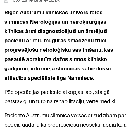
Foto: Zane Bitere/LETA
Rīgas Austrumu klīniskās universitātes
slimnīcas Neiroloģijas un neiroķirurģijas
klīnikas ārsti diagnosticējuši un ārstējuši
pacienti ar retu muguras smadzeņu trūci -
progresējošu neiroloģisku saslimšanu, kas
pasaulē aprakstīta dažos simtos klīnisko
gadījumu, informēja slimnīcas sabiedrisko
attiecību speciāliste Ilga Namniece.
Pēc operācijas paciente atkopjas labi, staigā
patstāvīgi un turpina rehabilitāciju, vērtē mediķi.
Paciente Austrumu slimnīcā vērsās ar sūdzībām par
pēdējā gada laikā progresējošu nespēku labajā kājā