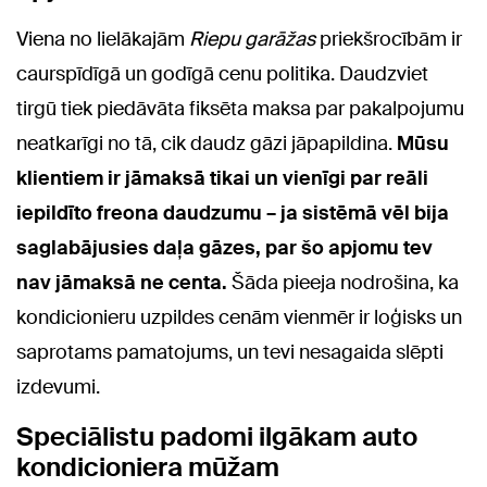
Viena no lielākajām
Riepu garāžas
priekšrocībām ir
caurspīdīgā un godīgā cenu politika. Daudzviet
tirgū tiek piedāvāta fiksēta maksa par pakalpojumu
neatkarīgi no tā, cik daudz gāzi jāpapildina.
Mūsu
klientiem ir jāmaksā tikai un vienīgi par reāli
iepildīto freona daudzumu – ja sistēmā vēl bija
saglabājusies daļa gāzes, par šo apjomu tev
nav jāmaksā ne centa.
Šāda pieeja nodrošina, ka
kondicionieru uzpildes cenām vienmēr ir loģisks un
saprotams pamatojums, un tevi nesagaida slēpti
izdevumi.
Speciālistu padomi ilgākam auto
kondicioniera mūžam