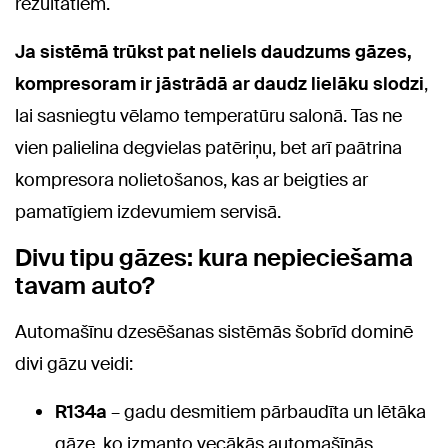
rezultātiem.
Ja sistēmā trūkst pat neliels daudzums gāzes,
kompresoram ir jāstrādā ar daudz lielāku slodzi
,
lai sasniegtu vēlamo temperatūru salonā. Tas ne
vien palielina degvielas patēriņu, bet arī paātrina
kompresora nolietošanos, kas ar beigties ar
pamatīgiem izdevumiem servisā.
Divu tipu gāzes: kura nepieciešama
tavam auto?
Automašīnu dzesēšanas sistēmās šobrīd dominē
divi gāzu veidi:
R134a
– gadu desmitiem pārbaudīta un lētāka
gāze, ko izmanto vecākās automašīnās