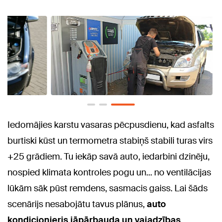
Iedomājies karstu vasaras pēcpusdienu, kad asfalts
burtiski kūst un termometra stabiņš stabili turas virs
+25 grādiem. Tu iekāp savā auto, iedarbini dzinēju,
nospied klimata kontroles pogu un... no ventilācijas
lūkām sāk pūst remdens, sasmacis gaiss. Lai šāds
scenārijs nesabojātu tavus plānus,
auto
kondicionieris jāpārbauda un vajadzības