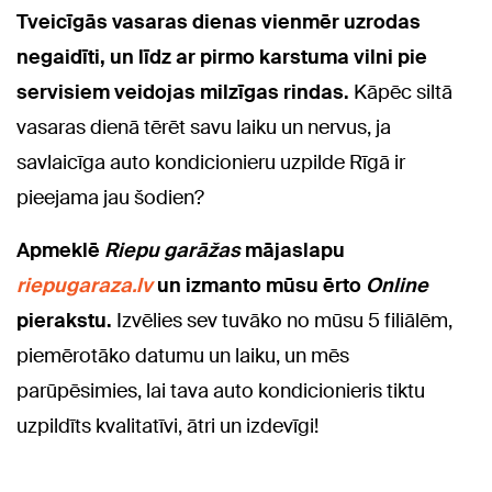
Tveicīgās vasaras dienas vienmēr uzrodas
negaidīti, un līdz ar pirmo karstuma vilni pie
servisiem veidojas milzīgas rindas.
Kāpēc siltā
vasaras dienā tērēt savu laiku un nervus, ja
savlaicīga auto kondicionieru uzpilde Rīgā ir
pieejama jau šodien?
Apmeklē
Riepu garāžas
mājaslapu
riepugaraza.lv
un izmanto mūsu ērto
Online
pierakstu.
Izvēlies sev tuvāko no mūsu 5 filiālēm,
piemērotāko datumu un laiku, un mēs
parūpēsimies, lai tava auto kondicionieris tiktu
uzpildīts kvalitatīvi, ātri un izdevīgi!