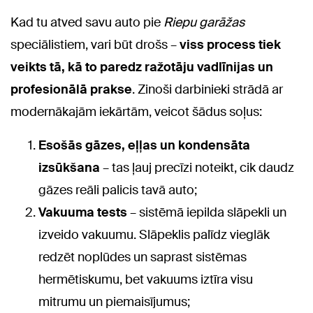
Kad tu atved savu auto pie
Riepu garāžas
speciālistiem, vari būt drošs –
viss process tiek
veikts tā, kā to paredz ražotāju vadlīnijas un
profesionālā prakse
. Zinoši darbinieki strādā ar
modernākajām iekārtām, veicot šādus soļus:
Esošās gāzes, eļļas un kondensāta
izsūkšana
– tas ļauj precīzi noteikt, cik daudz
gāzes reāli palicis tavā auto;
Vakuuma tests
– sistēmā iepilda slāpekli un
izveido vakuumu. Slāpeklis palīdz vieglāk
redzēt noplūdes un saprast sistēmas
hermētiskumu, bet vakuums iztīra visu
mitrumu un piemaisījumus;