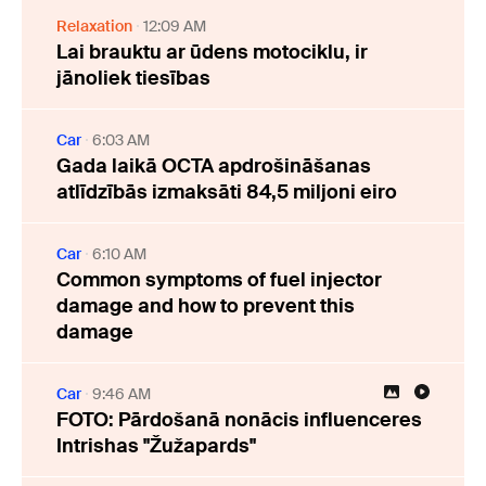
Relaxation
12:09 AM
Lai brauktu ar ūdens motociklu, ir
jānoliek tiesības
Car
6:03 AM
Gada laikā OCTA apdrošināšanas
atlīdzībās izmaksāti 84,5 miljoni eiro
Car
6:10 AM
Common symptoms of fuel injector
damage and how to prevent this
damage
Car
9:46 AM
FOTO: Pārdošanā nonācis influenceres
Intrishas "Žužapards"