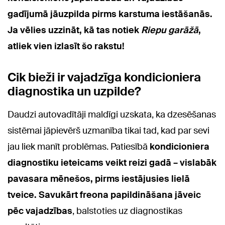
gadījumā jāuzpilda pirms karstuma iestāšanās.
Ja vēlies uzzināt, kā tas notiek
Riepu garāžā
,
atliek vien izlasīt šo rakstu!
Cik bieži ir vajadzīga kondicioniera
diagnostika un uzpilde?
Daudzi autovadītāji maldīgi uzskata, ka dzesēšanas
sistēmai jāpievērš uzmanība tikai tad, kad par sevi
jau liek manīt problēmas. Patiesībā
kondicioniera
diagnostiku ieteicams veikt reizi gadā – vislabāk
pavasara mēnešos, pirms iestājusies lielā
tveice. Savukārt freona papildināšana jāveic
pēc vajadzības
, balstoties uz diagnostikas