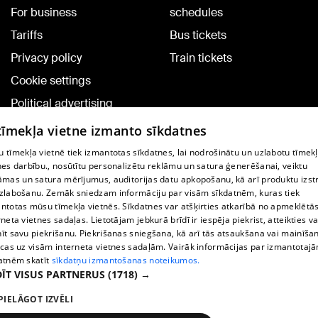
For business
schedules
Tariffs
Bus tickets
Privacy policy
Train tickets
Cookie settings
Political advertising
Cookie policy
 tīmekļa vietne izmanto sīkdatnes
Commenting terms
 tīmekļa vietnē tiek izmantotas sīkdatnes, lai nodrošinātu un uzlabotu tīmek
nes darbību., nosūtītu personalizētu reklāmu un satura ģenerēšanai, veiktu
āmas un satura mērījumus, auditorijas datu apkopošanu, kā arī produktu izst
TV program
zlabošanu. Zemāk sniedzam informāciju par visām sīkdatnēm, kuras tiek
Contract rules
ntotas mūsu tīmekļa vietnēs. Sīkdatnes var atšķirties atkarībā no apmeklētā
rneta vietnes sadaļas. Lietotājam jebkurā brīdī ir iespēja piekrist, atteikties va
360 Ziņu kontakti
īt savu piekrišanu. Piekrišanas sniegšana, kā arī tās atsaukšana vai mainīša
ecas uz visām interneta vietnes sadaļām. Vairāk informācijas par izmantotaj
Helio Media
atnēm skatīt
sīkdatņu izmantošanas noteikumos.
ĪT VISUS PARTNERUS
(1718) →
Vortal assistance service: e-mail -
info@1188.lv
PIELĀGOT IZVĒLI
Copyright © 2004-2026 SIA HELIO MEDIA.