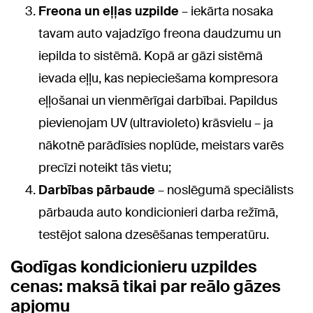
Freona un eļļas uzpilde
– iekārta nosaka
tavam auto vajadzīgo freona daudzumu un
iepilda to sistēmā. Kopā ar gāzi sistēmā
ievada eļļu, kas nepieciešama kompresora
eļļošanai un vienmērīgai darbībai. Papildus
pievienojam UV (ultravioleto) krāsvielu – ja
nākotnē parādīsies noplūde, meistars varēs
precīzi noteikt tās vietu;
Darbības pārbaude
– noslēgumā speciālists
pārbauda auto kondicionieri darba režīmā,
testējot salona dzesēšanas temperatūru.
Godīgas kondicionieru uzpildes
cenas: maksā tikai par reālo gāzes
apjomu