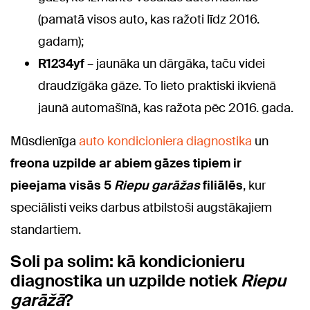
(pamatā visos auto, kas ražoti līdz 2016.
gadam);
R1234yf
– jaunāka un dārgāka, taču videi
draudzīgāka gāze. To lieto praktiski ikvienā
jaunā automašīnā, kas ražota pēc 2016. gada.
Mūsdienīga
auto kondicioniera
diagnostika
un
freona uzpilde ar abiem gāzes tipiem ir
pieejama visās 5
Riepu garāžas
filiālēs
, kur
speciālisti veiks darbus atbilstoši augstākajiem
standartiem.
Soli pa solim: kā kondicionieru
diagnostika un uzpilde notiek
Riepu
garāžā
?