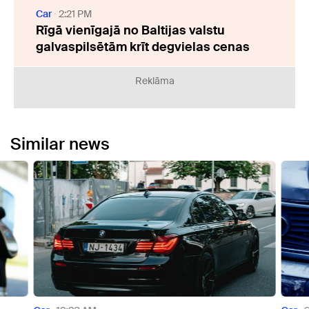
Car
2:21 PM
Rīgā vienīgajā no Baltijas valstu
galvaspilsētām krīt degvielas cenas
Reklāma
Similar news