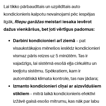
Lai tikko pārbaudītais un uzpildītais auto
kondicionieris kalpotu nevainojami pēc iespējas
ilgāk,
Riepu garāžas
meistari iesaka ievērot
dažus vienkāršus, bet ļoti vērtīgus padomus:
Darbini kondicionieri arī ziemā
– pat
visaukstākajos mēnešos ieslēdz kondicionieri
vismaz pāris reizes uz 5 minūtēm. Tas ir
vajadzīgs, lai sistēmā esošā eļļa cirkulētu un
ieeļļotu sistēmu. Spēkratiem, kam ir
automātiskā klimata kontrole, tas nav jādara;
Izmanto kondicionieri cīņai ar aizsvīdušiem
stikliem
– mitrā laikā kondicionieris efektīvi
izžāvē gaisā esošo mitrumu, kas nāk par labu