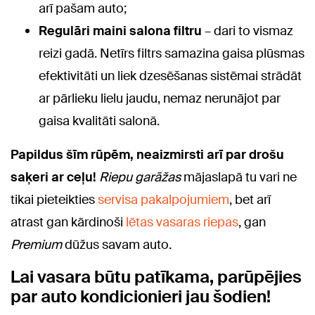
arī pašam auto;
Regulāri maini salona filtru
– dari to vismaz
reizi gadā. Netīrs filtrs samazina gaisa plūsmas
efektivitāti un liek dzesēšanas sistēmai strādāt
ar pārlieku lielu jaudu, nemaz nerunājot par
gaisa kvalitāti salonā.
Papildus šīm rūpēm, neaizmirsti arī par drošu
saķeri ar ceļu!
Riepu garāžas
mājaslapā tu vari ne
tikai pieteikties
servisa pakalpojumiem
, bet arī
atrast gan kārdinoši
lētas vasaras riepas
, gan
Premium
dūžus savam auto.
Lai vasara būtu patīkama, parūpējies
par auto kondicionieri jau šodien!