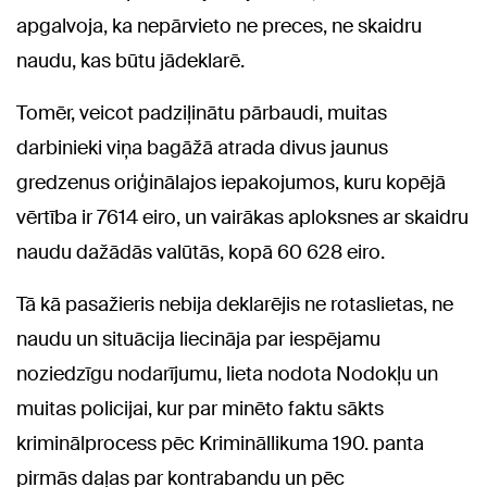
apgalvoja, ka nepārvieto ne preces, ne skaidru
naudu, kas būtu jādeklarē.
Tomēr, veicot padziļinātu pārbaudi, muitas
darbinieki viņa bagāžā atrada divus jaunus
gredzenus oriģinālajos iepakojumos, kuru kopējā
vērtība ir 7614 eiro, un vairākas aploksnes ar skaidru
naudu dažādās valūtās, kopā 60 628 eiro.
Tā kā pasažieris nebija deklarējis ne rotaslietas, ne
naudu un situācija liecināja par iespējamu
noziedzīgu nodarījumu, lieta nodota Nodokļu un
muitas policijai, kur par minēto faktu sākts
kriminālprocess pēc Krimināllikuma 190. panta
pirmās daļas par kontrabandu un pēc