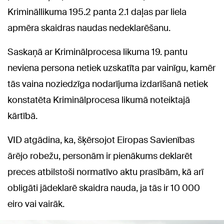
Krimināllikuma 195.2 panta 2.1 daļas par liela
apmēra skaidras naudas nedeklarēšanu.
Saskaņā ar Kriminālprocesa likuma 19. pantu
neviena persona netiek uzskatīta par vainīgu, kamēr
tās vaina noziedzīga nodarījuma izdarīšanā netiek
konstatēta Kriminālprocesa likumā noteiktajā
kārtībā.
VID atgādina, ka, šķērsojot Eiropas Savienības
ārējo robežu, personām ir pienākums deklarēt
preces atbilstoši normatīvo aktu prasībām, kā arī
obligāti jādeklarē skaidra nauda, ja tās ir 10 000
eiro vai vairāk.