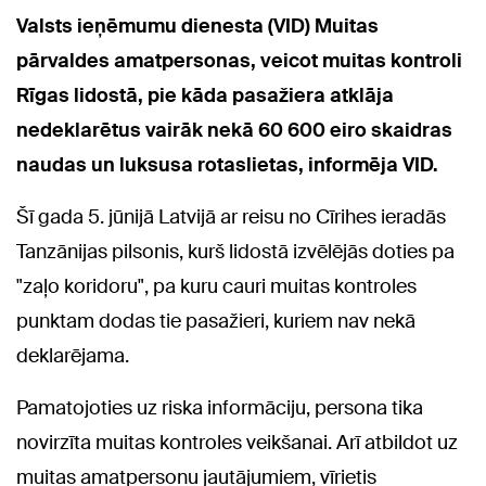
Valsts ieņēmumu dienesta (VID) Muitas
pārvaldes amatpersonas, veicot muitas kontroli
Rīgas lidostā, pie kāda pasažiera atklāja
nedeklarētus vairāk nekā 60 600 eiro skaidras
naudas un luksusa rotaslietas, informēja VID.
Šī gada 5. jūnijā Latvijā ar reisu no Cīrihes ieradās
Tanzānijas pilsonis, kurš lidostā izvēlējās doties pa
"zaļo koridoru", pa kuru cauri muitas kontroles
punktam dodas tie pasažieri, kuriem nav nekā
deklarējama.
Pamatojoties uz riska informāciju, persona tika
novirzīta muitas kontroles veikšanai. Arī atbildot uz
muitas amatpersonu jautājumiem, vīrietis