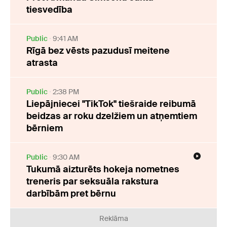
tiesvedība
Public
9:41 AM
Rīgā bez vēsts pazudusī meitene
atrasta
Public
2:38 PM
Liepājniecei "TikTok" tiešraide reibumā
beidzas ar roku dzelžiem un atņemtiem
bērniem
Public
9:30 AM
Tukumā aizturēts hokeja nometnes
treneris par seksuāla rakstura
darbībām pret bērnu
Reklāma