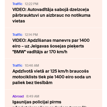
Traffic
12:22 PM
VIDEO: Autovadītāja sabojā dzelzceļa
pārbrauktuvi un aizbrauc no notikuma
vietas
Traffic
12:14 PM
VIDEO: Apdzīšanas manevrs par 1400
eiro – uz Jelgavas šosejas pieķerts
"BMW" vadītājs ar 170 km/h
Traffic
10:46 AM
Apdzīvotā vietā ar 125 km/h braucošs
motociklists tiek pie 1400 eiro soda un
paliek bez tiesībām
Abroad
8:49 AM
Igaunijas policijai pirms