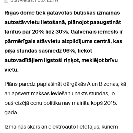
Stāvvietas. Foto: LETA
Rīgas domē tiek gatavotas būtiskas izmaiņas
autostāvvietu lietošanā, plānojot paaugstināt
tarifus par 20% līdz 30%. Galvenais iemesls ir
pārmērīgais stāvvietu aizpildījums centrā, kas
pīķa stundās sasniedz 96%, liekot
autovadītājiem ilgstoši riņķot, meklējot brīvu
vietu.
Plāns paredz paplašināt dārgākās A un B zonas, kā
arī apsvērt maksas ieviešanu nakts stundās, jo
pašreizējā cenu politika nav mainīta kopš 2015.
gada.
Izmaiņas skars arī elektroauto lietotājus, kuriem