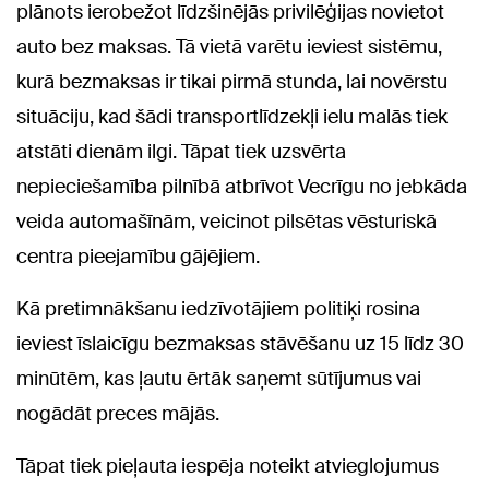
plānots ierobežot līdzšinējās privilēģijas novietot
auto bez maksas. Tā vietā varētu ieviest sistēmu,
kurā bezmaksas ir tikai pirmā stunda, lai novērstu
situāciju, kad šādi transportlīdzekļi ielu malās tiek
atstāti dienām ilgi. Tāpat tiek uzsvērta
nepieciešamība pilnībā atbrīvot Vecrīgu no jebkāda
veida automašīnām, veicinot pilsētas vēsturiskā
centra pieejamību gājējiem.
Kā pretimnākšanu iedzīvotājiem politiķi rosina
ieviest īslaicīgu bezmaksas stāvēšanu uz 15 līdz 30
minūtēm, kas ļautu ērtāk saņemt sūtījumus vai
nogādāt preces mājās.
Tāpat tiek pieļauta iespēja noteikt atvieglojumus