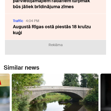
pārvietojamajiem radariem turpmāk
būs jāliek brīdinājuma zīmes
Traffic
4:04 PM
Augustā Rīgas ostā piestās 18 kruīzu
kuģi
Reklāma
Similar news