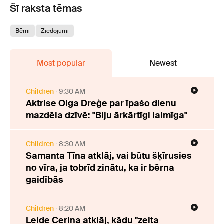
Šī raksta tēmas
Bērni
Ziedojumi
Most popular
Newest
Children
9:30 AM
Aktrise Olga Dreģe par īpašo dienu
mazdēla dzīvē: "Biju ārkārtīgi laimīga"
Children
8:30 AM
Samanta Tīna atklāj, vai būtu šķīrusies
no vīra, ja tobrīd zinātu, ka ir bērna
gaidībās
Children
8:20 AM
Lelde Ceriņa atklāj, kādu "zelta