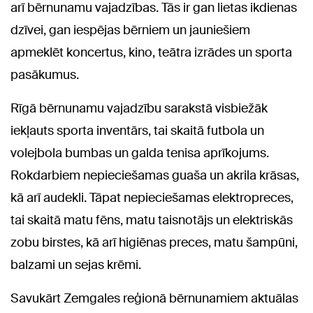
arī bērnunamu vajadzības. Tās ir gan lietas ikdienas
dzīvei, gan iespējas bērniem un jauniešiem
apmeklēt koncertus, kino, teātra izrādes un sporta
pasākumus.
Rīgā bērnunamu vajadzību sarakstā visbiežāk
iekļauts sporta inventārs, tai skaitā futbola un
volejbola bumbas un galda tenisa aprīkojums.
Rokdarbiem nepieciešamas guaša un akrila krāsas,
kā arī audekli. Tāpat nepieciešamas elektropreces,
tai skaitā matu fēns, matu taisnotājs un elektriskās
zobu birstes, kā arī higiēnas preces, matu šampūni,
balzami un sejas krēmi.
Savukārt Zemgales reģionā bērnunamiem aktuālas