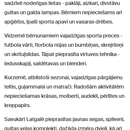
sadzīvē noderīgas lietas - paklāji, aizkari, divstāvu
gultas un galda lampas. Bērniem nepieciešams arī
apģērbs, īpaši sporta apavi un vasaras drēbes.
Vidzemē bērnunamiem vajadzīgas sporta preces -
futbola vārti, florbola nūjas un bumbiņas, skrejriteņi
un skrituļslidas. Tāpat pieprasīta virtuves tehnika -
ledusskapji, saldētavas un blenderi.
Kurzemē, atbilstoši sezonai, vajadzīgas pārgājienu
teltis, guļammaisi un matrači. Radošām aktivitātēm
nepieciešamas krāsas, molberti, audekli, pērlītes un
kreppapīrs.
Savukārt Latgalē pieprasītas jaunas segas, spilveni,
gultas veļas komplekti, dažāda izmēra dvieļi, kā arī