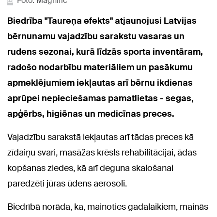
Foto: Magnific
Biedrība "Taureņa efekts" atjaunojusi Latvijas
bērnunamu vajadzību sarakstu vasaras un
rudens sezonai, kurā līdzās sporta inventāram,
radošo nodarbību materiāliem un pasākumu
apmeklējumiem iekļautas arī bērnu ikdienas
aprūpei nepieciešamas pamatlietas - segas,
apģērbs, higiēnas un medicīnas preces.
Vajadzību sarakstā iekļautas arī tādas preces kā
zīdaiņu svari, masāžas krēsls rehabilitācijai, ādas
kopšanas ziedes, kā arī deguna skalošanai
paredzēti jūras ūdens aerosoli.
Biedrībā norāda, ka, mainoties gadalaikiem, mainās