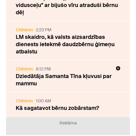
vidusceļu" ar bijušo vīru atraduši bērnu
dēļ
Children
2:23 PM
LM skaidro, kā valsts aizsardzības
dienests ietekmē daudzbērnu ģimeņu
atbalstu
Children
8:12 PM
Dziedātāja Samanta Tīna kļuvusi par
mammu
Children
1:00 AM
Kā sagatavot bērnu zobārstam?
Reklāma