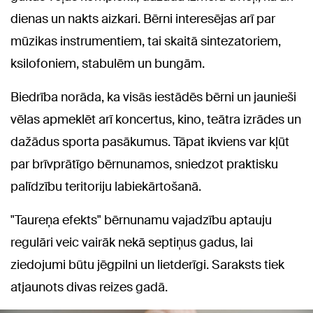
dienas un nakts aizkari. Bērni interesējas arī par
mūzikas instrumentiem, tai skaitā sintezatoriem,
ksilofoniem, stabulēm un bungām.
Biedrība norāda, ka visās iestādēs bērni un jaunieši
vēlas apmeklēt arī koncertus, kino, teātra izrādes un
dažādus sporta pasākumus. Tāpat ikviens var kļūt
par brīvprātīgo bērnunamos, sniedzot praktisku
palīdzību teritoriju labiekārtošanā.
"Taureņa efekts" bērnunamu vajadzību aptauju
regulāri veic vairāk nekā septiņus gadus, lai
ziedojumi būtu jēgpilni un lietderīgi. Saraksts tiek
atjaunots divas reizes gadā.