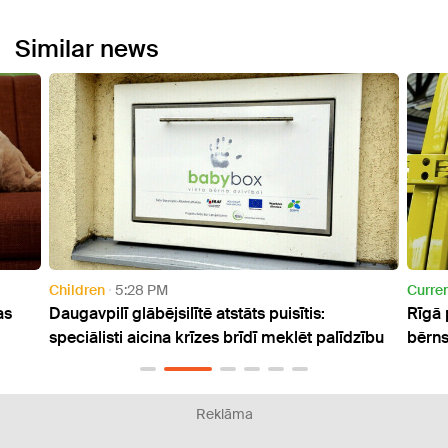
Similar news
Current
1:49 PM
s:
Rīgā pa ceturtā stāva logu izkritis četrgadīgs
 palīdzību
bērns
Reklāma