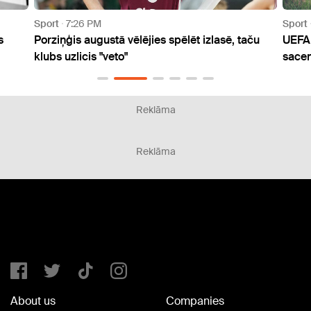
Sport
1:22 PM
Sport
aču
UEFA saglabā draudus boikotēt FIFA
Šovak
sacensības
Spri
Reklāma
Reklāma
About us
Companies