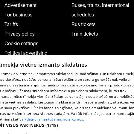
Advertisement
Buses, trains, international
For business
schedules
Tariffs
Bus tickets
Privacy policy
Train tickets
Cookie settings
Political advertising
Cookie policy
 tīmekļa vietne izmanto sīkdatnes
Commenting terms
 tīmekļa vietnē tiek izmantotas sīkdatnes, lai nodrošinātu un uzlabotu tīmek
nes darbību., nosūtītu personalizētu reklāmu un satura ģenerēšanai, veiktu
āmas un satura mērījumus, auditorijas datu apkopošanu, kā arī produktu izst
TV program
zlabošanu. Zemāk sniedzam informāciju par visām sīkdatnēm, kuras tiek
Contract rules
ntotas mūsu tīmekļa vietnēs. Sīkdatnes var atšķirties atkarībā no apmeklētā
rneta vietnes sadaļas. Lietotājam jebkurā brīdī ir iespēja piekrist, atteikties va
360 Ziņu kontakti
īt savu piekrišanu. Piekrišanas sniegšana, kā arī tās atsaukšana vai mainīša
ecas uz visām interneta vietnes sadaļām. Vairāk informācijas par izmantotaj
Helio Media
atnēm skatīt
sīkdatņu izmantošanas noteikumos.
ĪT VISUS PARTNERUS
(1718) →
Vortal assistance service: e-mail -
info@1188.lv