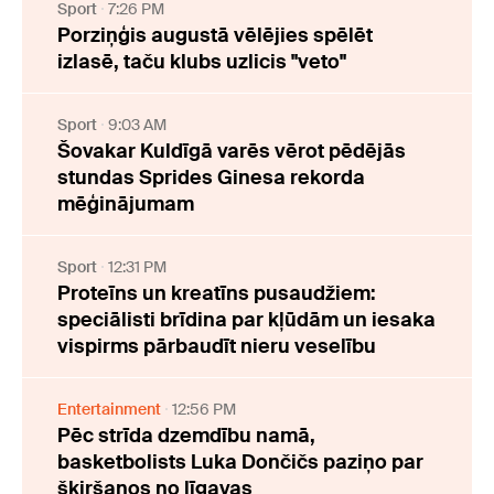
Sport
7:26 PM
Porziņģis augustā vēlējies spēlēt
izlasē, taču klubs uzlicis "veto"
Sport
9:03 AM
Šovakar Kuldīgā varēs vērot pēdējās
stundas Sprides Ginesa rekorda
mēģinājumam
Sport
12:31 PM
Proteīns un kreatīns pusaudžiem:
speciālisti brīdina par kļūdām un iesaka
vispirms pārbaudīt nieru veselību
Entertainment
12:56 PM
Pēc strīda dzemdību namā,
basketbolists Luka Dončičs paziņo par
šķiršanos no līgavas