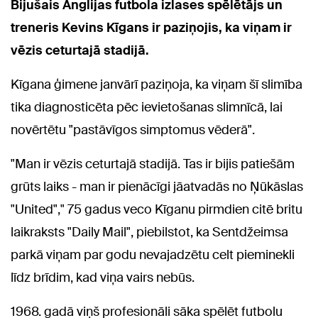
Bijušais Anglijas futbola izlases spēlētājs un
treneris Kevins Kīgans ir paziņojis, ka viņam ir
vēzis ceturtajā stadijā.
Kīgana ģimene janvārī paziņoja, ka viņam šī slimība
tika diagnosticēta pēc ievietošanas slimnīcā, lai
novērtētu "pastāvīgos simptomus vēderā".
"Man ir vēzis ceturtajā stadijā. Tas ir bijis patiešām
grūts laiks - man ir pienācīgi jāatvadās no Ņūkāslas
"United"," 75 gadus veco Kīganu pirmdien citē britu
laikraksts "Daily Mail", piebilstot, ka Sentdžeimsa
parkā viņam par godu nevajadzētu celt pieminekli
līdz brīdim, kad viņa vairs nebūs.
1968. gadā viņš profesionāli sāka spēlēt futbolu