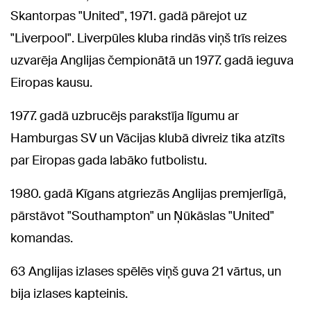
Skantorpas "United", 1971. gadā pārejot uz
"Liverpool". Liverpūles kluba rindās viņš trīs reizes
uzvarēja Anglijas čempionātā un 1977. gadā ieguva
Eiropas kausu.
1977. gadā uzbrucējs parakstīja līgumu ar
Hamburgas SV un Vācijas klubā divreiz tika atzīts
par Eiropas gada labāko futbolistu.
1980. gadā Kīgans atgriezās Anglijas premjerlīgā,
pārstāvot "Southampton" un Ņūkāslas "United"
komandas.
63 Anglijas izlases spēlēs viņš guva 21 vārtus, un
bija izlases kapteinis.