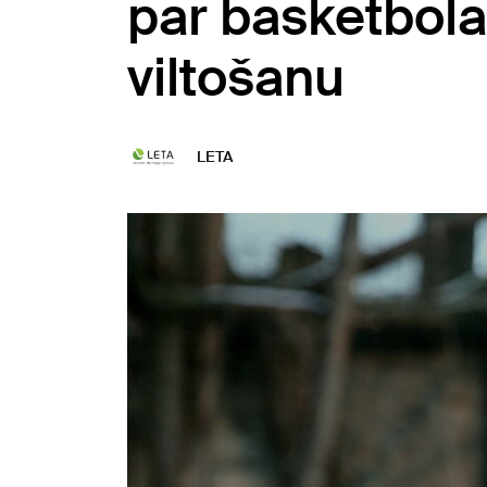
par basketbola
viltošanu
LETA