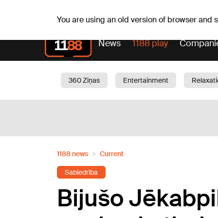
Sa, 08.08.2026.
+18
°C
Mudīte, Vladislava, Vladis
You are using an old version of browser and
News
1188 play
Compani
360 Ziņas
Entertainment
Relaxat
Current
Traffic
Beauty
Chil
1188 news
Current
Sabiedrība
Bijušo Jēkabpi