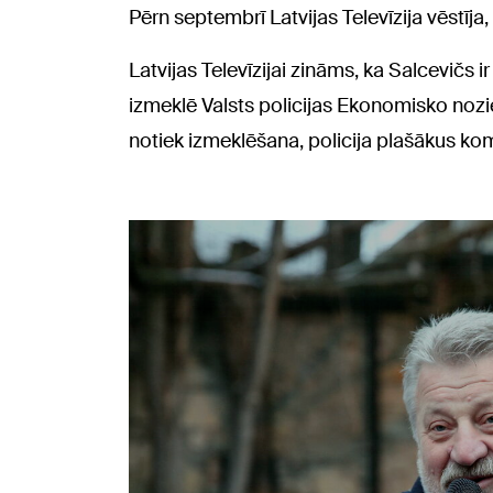
Pērn septembrī Latvijas Televīzija vēstīja, 
Latvijas Televīzijai zināms, ka Salcevičs i
izmeklē Valsts policijas Ekonomisko noz
notiek izmeklēšana, policija plašākus ko