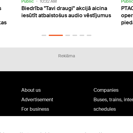
Public
8:57 PM
Curre
cina
PTAC aicina izvairīties no tūrisma
Nāka
jumus
operatora un neiegādāties tā
vēro
piedāvātos ceļojumus
Reklāma
About us
Companies
Advertisement
Buses, trains, inte
For business
schedules
Tariffs
Bus tickets
Privacy policy
Train tickets