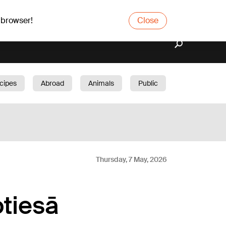
 browser!
Close
cipes
Abroad
Animals
Public
arden
Thursday, 7 May, 2026
otiesā