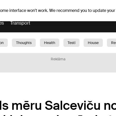
Weather forecast
Horoscopes
lavs
 some interface won't work. We recommend you to update your
es
Transport
ion
Thoughts
Health
Testi
House
Re
dren
Car
1188 play
Sport
Business
G
Reklāma
ls mēru Salceviču n