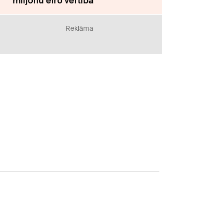
miljonu eiro vērtībā
Reklāma