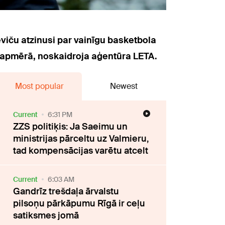
viču atzinusi par vainīgu basketbola
 apmērā, noskaidroja aģentūra LETA.
Most popular
Newest
Current
6:31 PM
ZZS politiķis: Ja Saeimu un
ministrijas pārceltu uz Valmieru,
tad kompensācijas varētu atcelt
Current
6:03 AM
Gandrīz trešdaļa ārvalstu
pilsoņu pārkāpumu Rīgā ir ceļu
satiksmes jomā