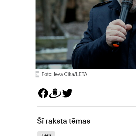
Foto: Ieva Čīka/LETA
Šī raksta tēmas
Tiesa