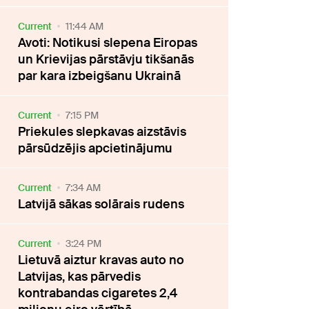
Current
11:44 AM
Avoti: Notikusi slepena Eiropas
un Krievijas pārstāvju tikšanās
par kara izbeigšanu Ukrainā
Current
7:15 PM
Priekules slepkavas aizstāvis
pārsūdzējis apcietinājumu
Current
7:34 AM
Latvijā sākas solārais rudens
Current
3:24 PM
Lietuvā aiztur kravas auto no
Latvijas, kas pārvedis
kontrabandas cigaretes 2,4