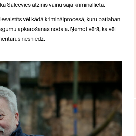
ka Salcevičs atzinis vainu šajā krimināllietā.
r iesaistīts vēl kādā kriminālprocesā, kuru patlaban
iegumu apkarošanas nodaļa. Ņemot vērā, ka vēl
mentārus nesniedz.