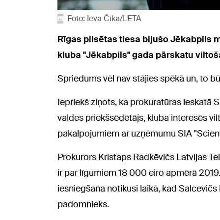
Foto: Ieva Čīka/LETA
Rīgas pilsētas tiesa bijušo Jēkabpils
kluba "Jēkabpils" gada pārskatu vilt
Spriedums vēl nav stājies spēkā un, to b
Iepriekš ziņots, ka prokuratūras ieskatā
valdes priekšsēdētājs, kluba interesēs v
pakalpojumiem ar uzņēmumu SIA "Science 
Prokurors Kristaps Radkēvičs Latvijas Televī
ir par līgumiem 18 000 eiro apmērā 201
iesniegšana notikusi laikā, kad Salcevičs b
padomnieks.