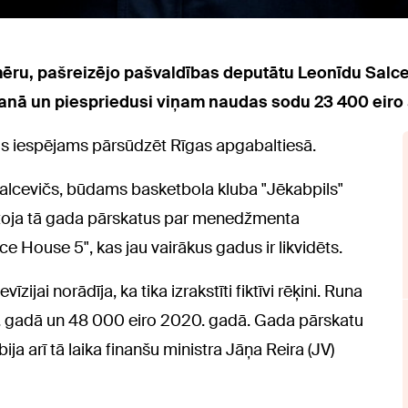
 mēru, pašreizējo pašvaldības deputātu Leonīdu Salce
ošanā un piespriedusi viņam naudas sodu 23 400 eiro
ūs iespējams pārsūdzēt Rīgas apgabaltiesā.
 Salcevičs, būdams basketbola kluba "Jēkabpils"
iltoja tā gada pārskatus par menedžmenta
House 5", kas jau vairākus gadus ir likvidēts.
zijai norādīja, ka tika izrakstīti fiktīvi rēķini. Runa
9. gadā un 48 000 eiro 2020. gadā. Gada pārskatu
ija arī tā laika finanšu ministra Jāņa Reira (JV)