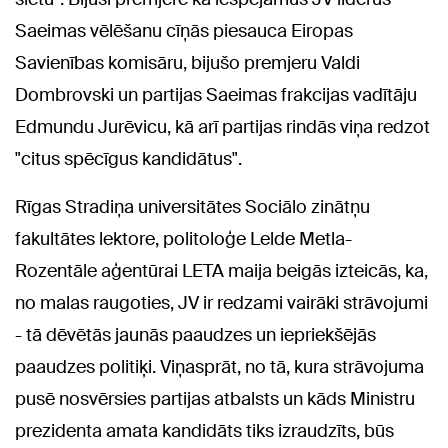
Saeimas vēlēšanu cīņās piesauca Eiropas
Savienības komisāru, bijušo premjeru Valdi
Dombrovski un partijas Saeimas frakcijas vadītāju
Edmundu Jurēvicu, kā arī partijas rindās viņa redzot
"citus spēcīgus kandidātus".
Rīgas Stradiņa universitātes Sociālo zinātņu
fakultātes lektore, politoloģe Lelde Metla-
Rozentāle aģentūrai LETA maija beigās izteicās, ka,
no malas raugoties, JV ir redzami vairāki strāvojumi
- tā dēvētās jaunās paaudzes un iepriekšējās
paaudzes politiķi. Viņasprāt, no tā, kura strāvojuma
pusē nosvērsies partijas atbalsts un kāds Ministru
prezidenta amata kandidāts tiks izraudzīts, būs