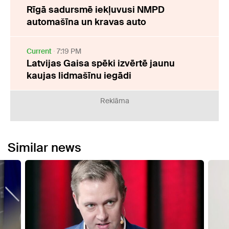
Rīgā sadursmē iekļuvusi NMPD
automašīna un kravas auto
Current
7:19 PM
Latvijas Gaisa spēki izvērtē jaunu
kaujas lidmašīnu iegādi
Reklāma
Similar news