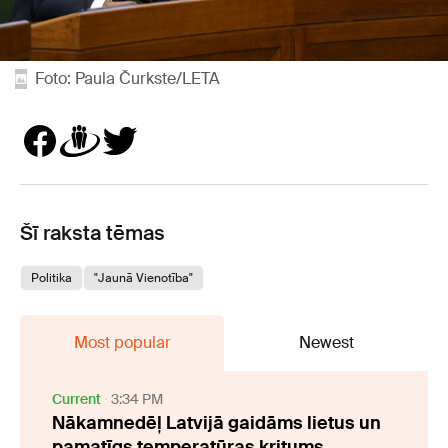
Foto: Paula Čurkste/LETA
Šī raksta tēmas
Politika
"Jaunā Vienotība"
Most popular
Newest
Current
3:34 PM
Nākamnedēļ Latvijā gaidāms lietus un
pamatīgs temperatūras kritums