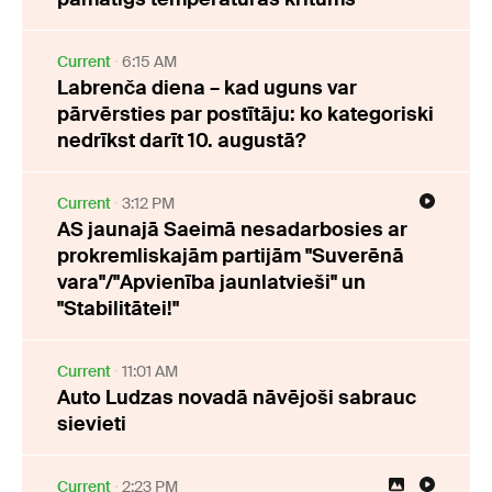
Current
6:15 AM
Labrenča diena – kad uguns var
pārvērsties par postītāju: ko kategoriski
nedrīkst darīt 10. augustā?
Current
3:12 PM
AS jaunajā Saeimā nesadarbosies ar
prokremliskajām partijām "Suverēnā
vara"/"Apvienība jaunlatvieši" un
"Stabilitātei!"
Current
11:01 AM
Auto Ludzas novadā nāvējoši sabrauc
sievieti
Current
2:23 PM