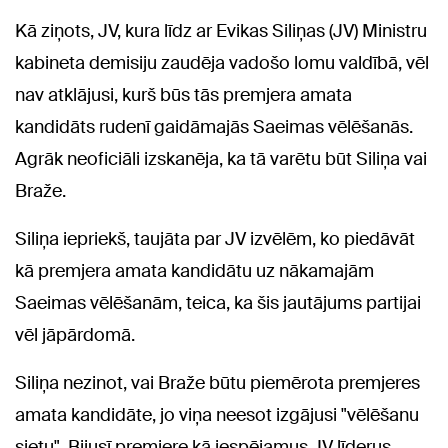
Kā ziņots, JV, kura līdz ar Evikas Siliņas (JV) Ministru
kabineta demisiju zaudēja vadošo lomu valdībā, vēl
nav atklājusi, kurš būs tās premjera amata
kandidāts rudenī gaidāmajās Saeimas vēlēšanās.
Agrāk neoficiāli izskanēja, ka tā varētu būt Siliņa vai
Braže.
Siliņa iepriekš, taujāta par JV izvēlēm, ko piedāvāt
kā premjera amata kandidātu uz nākamajām
Saeimas vēlēšanām, teica, ka šis jautājums partijai
vēl jāpārdomā.
Siliņa nezinot, vai Braže būtu piemērota premjeres
amata kandidāte, jo viņa neesot izgājusi "vēlēšanu
sietu". Bijusī premjere kā iespējamus JV līderus