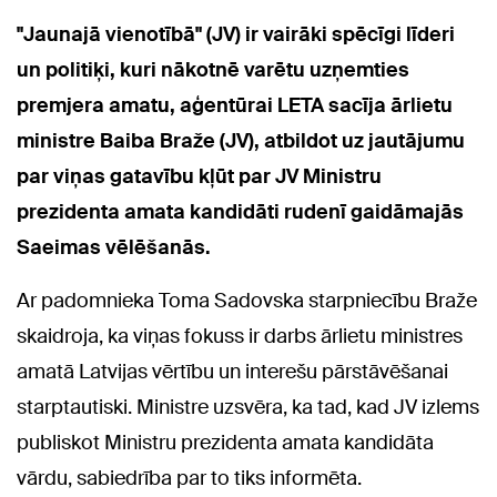
"Jaunajā vienotībā" (JV) ir vairāki spēcīgi līderi
un politiķi, kuri nākotnē varētu uzņemties
premjera amatu, aģentūrai LETA sacīja ārlietu
ministre Baiba Braže (JV), atbildot uz jautājumu
par viņas gatavību kļūt par JV Ministru
prezidenta amata kandidāti rudenī gaidāmajās
Saeimas vēlēšanās.
Ar padomnieka Toma Sadovska starpniecību Braže
skaidroja, ka viņas fokuss ir darbs ārlietu ministres
amatā Latvijas vērtību un interešu pārstāvēšanai
starptautiski. Ministre uzsvēra, ka tad, kad JV izlems
publiskot Ministru prezidenta amata kandidāta
vārdu, sabiedrība par to tiks informēta.