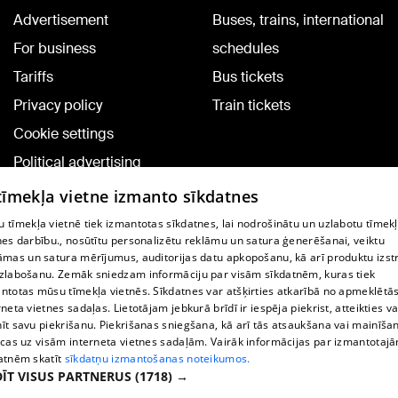
Advertisement
Buses, trains, international
For business
schedules
Tariffs
Bus tickets
Privacy policy
Train tickets
Cookie settings
Political advertising
Cookie policy
 tīmekļa vietne izmanto sīkdatnes
Commenting terms
 tīmekļa vietnē tiek izmantotas sīkdatnes, lai nodrošinātu un uzlabotu tīmek
nes darbību., nosūtītu personalizētu reklāmu un satura ģenerēšanai, veiktu
āmas un satura mērījumus, auditorijas datu apkopošanu, kā arī produktu izst
TV program
zlabošanu. Zemāk sniedzam informāciju par visām sīkdatnēm, kuras tiek
Contract rules
ntotas mūsu tīmekļa vietnēs. Sīkdatnes var atšķirties atkarībā no apmeklētā
rneta vietnes sadaļas. Lietotājam jebkurā brīdī ir iespēja piekrist, atteikties va
360 Ziņu kontakti
īt savu piekrišanu. Piekrišanas sniegšana, kā arī tās atsaukšana vai mainīša
ecas uz visām interneta vietnes sadaļām. Vairāk informācijas par izmantotaj
Helio Media
atnēm skatīt
sīkdatņu izmantošanas noteikumos.
ĪT VISUS PARTNERUS
(1718) →
Vortal assistance service: e-mail -
info@1188.lv