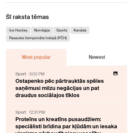
Šī raksta tēmas
Ice Hockey
Norvēģija
Sports
Kanāda
Pasaules čempionāts hokejā (PČH)
Most popular
Newest
Sport
3:02 PM
Ostapenko pēc pārtrauktās spēles
saņēmusi milzu negācijas un pat
draudus sociālajos tīklos
Sport
12:31 PM
Proteīns un kreatīns pusaudžiem:
speciālisti brīdina par kļūdām un iesaka