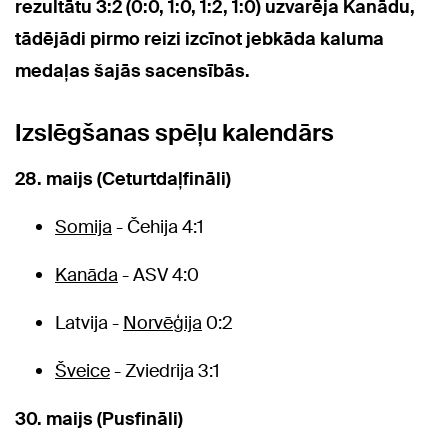
rezultātu 3:2 (0:0, 1:0, 1:2, 1:0) uzvarēja Kanādu,
tādējādi pirmo reizi izcīnot jebkāda kaluma
medaļas šajās sacensībās.
Izslēgšanas spēļu kalendārs
28. maijs (Ceturtdaļfināli)
Somija
- Čehija
4:1
Kanāda
- ASV
4:0
Latvija -
Norvēģija
0:2
Šveice
- Zviedrija
3:1
30. maijs (Pusfināli)