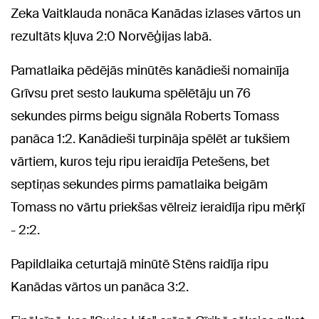
Zeka Vaitklauda nonāca Kanādas izlases vārtos un
rezultāts kļuva 2:0 Norvēģijas labā.
Pamatlaika pēdējās minūtēs kanādieši nomainīja
Grīvsu pret sesto laukuma spēlētāju un 76
sekundes pirms beigu signāla Roberts Tomass
panāca 1:2. Kanādieši turpināja spēlēt ar tukšiem
vārtiem, kuros teju ripu ieraidīja Petešens, bet
septiņas sekundes pirms pamatlaika beigām
Tomass no vārtu priekšas vēlreiz ieraidīja ripu mērķī
- 2:2.
Papildlaika ceturtajā minūtē Stēns raidīja ripu
Kanādas vārtos un panāca 3:2.