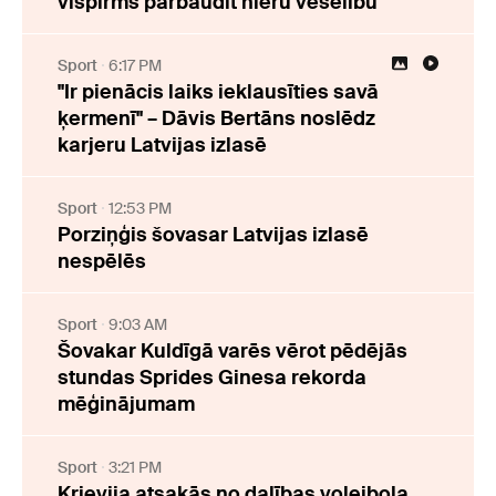
vispirms pārbaudīt nieru veselību
Sport
6:17 PM
"Ir pienācis laiks ieklausīties savā
ķermenī" – Dāvis Bertāns noslēdz
karjeru Latvijas izlasē
Sport
12:53 PM
Porziņģis šovasar Latvijas izlasē
nespēlēs
Sport
9:03 AM
Šovakar Kuldīgā varēs vērot pēdējās
stundas Sprides Ginesa rekorda
mēģinājumam
Sport
3:21 PM
Krievija atsakās no dalības volejbola