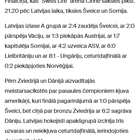
Finālcīņā, kas "Swiss Life" arēnā Cīrihē sāksies plkst.
21.20 pēc Latvijas laika, tiksies Šveice un Somija.
Latvijas izlase A grupā ar 2:4 zaudēja Šveicei, ar 2:0
pārspēja Vāciju, ar 1:3 piekāpās Austrijai, ar 1:7
kapitulēja Somijai, ar 4:2 uzveica ASV, ar 6:0
Lielbritāniju un ar 8:1 - Ungāriju, ceturtdaļfinālā ar
0:2 piekāpjoties Norvēģijai.
Pērn Zviedrijā un Dānijā aizvadītajās
meistarsacīkstēs par pasaules čempioniem kļuva
amerikāņi, kuri finālā pagarinājumā ar 1:0 pārspēja
Šveici, bet cīņā par bronzu Zviedrija ar 6:2 sagrāva
Dāniju. Latvijas hokejisti apakšgrupā izcīnīja trīs
uzvaras un neiekļuva ceturtdaļfinālā, ierindojoties