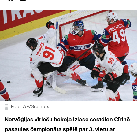
Foto: AP/Scanpix
Norvēģijas vīriešu hokeja izlase sestdien Cīrihē
pasaules čempionāta spēlē par 3. vietu ar