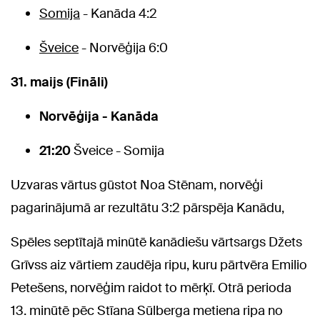
Somija
- Kanāda 4:2
Šveice
- Norvēģija 6:0
31. maijs (Fināli)
Norvēģija - Kanāda
21:20
Šveice - Somija
Uzvaras vārtus gūstot Noa Stēnam, norvēģi
pagarinājumā ar rezultātu 3:2 pārspēja Kanādu,
Spēles septītajā minūtē kanādiešu vārtsargs Džets
Grīvss aiz vārtiem zaudēja ripu, kuru pārtvēra Emilio
Petešens, norvēģim raidot to mērķī. Otrā perioda
13. minūtē pēc Stīana Sūlberga metiena ripa no