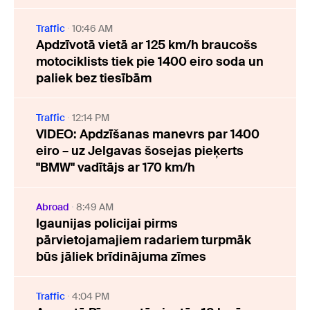
Traffic
10:46 AM
Apdzīvotā vietā ar 125 km/h braucošs
motociklists tiek pie 1400 eiro soda un
paliek bez tiesībām
Traffic
12:14 PM
VIDEO: Apdzīšanas manevrs par 1400
eiro – uz Jelgavas šosejas pieķerts
"BMW" vadītājs ar 170 km/h
Abroad
8:49 AM
Igaunijas policijai pirms
pārvietojamajiem radariem turpmāk
būs jāliek brīdinājuma zīmes
Traffic
4:04 PM