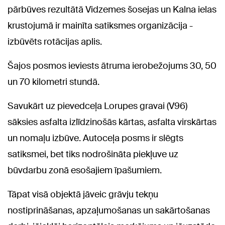
pārbūves rezultātā Vidzemes šosejas un Kalna ielas
krustojumā ir mainīta satiksmes organizācija -
izbūvēts rotācijas aplis.
Šajos posmos ieviests ātruma ierobežojums 30, 50
un 70 kilometri stundā.
Savukārt uz pievedceļa Lorupes gravai (V96)
sāksies asfalta izlīdzinošās kārtas, asfalta virskārtas
un nomaļu izbūve. Autoceļa posms ir slēgts
satiksmei, bet tiks nodrošināta piekļuve uz
būvdarbu zonā esošajiem īpašumiem.
Tāpat visā objektā jāveic grāvju tekņu
nostiprināšanas, apzaļumošanas un sakārtošanas