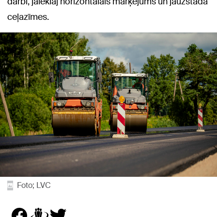
darbi, jāieklāj horizontālais marķējums un jāuzstāda
ceļazīmes.
Foto; LVC