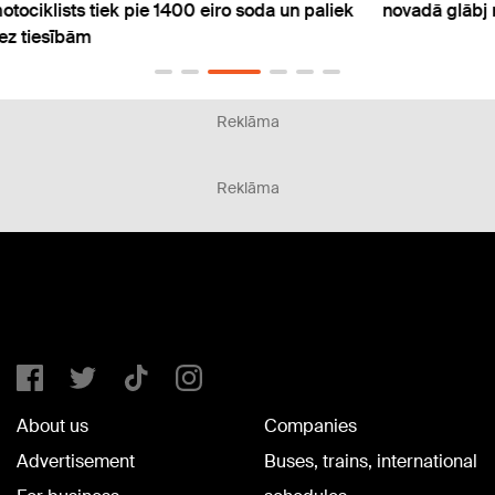
liek
novadā glābj nolietotos tiltus
Rīgā 
Reklāma
Reklāma
About us
Companies
Advertisement
Buses, trains, international