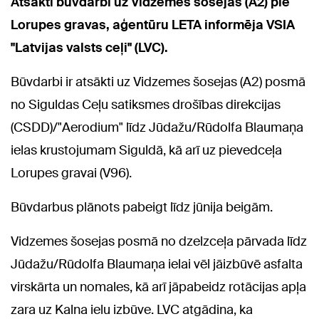
Atsākti būvdarbi uz Vidzemes šosejas (A2) pie
Lorupes gravas, aģentūru LETA informēja VSIA
"Latvijas valsts ceļi" (LVC).
Būvdarbi ir atsākti uz Vidzemes šosejas (A2) posmā
no Siguldas Ceļu satiksmes drošības direkcijas
(CSDD)/"Aerodium" līdz Jūdažu/Rūdolfa Blaumaņa
ielas krustojumam Siguldā, kā arī uz pievedceļa
Lorupes gravai (V96).
Būvdarbus plānots pabeigt līdz jūnija beigām.
Vidzemes šosejas posmā no dzelzceļa pārvada līdz
Jūdažu/Rūdolfa Blaumaņa ielai vēl jāizbūvē asfalta
virskārta un nomales, kā arī jāpabeidz rotācijas apļa
zara uz Kalna ielu izbūve. LVC atgādina, ka