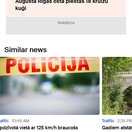
Augustā Rīgas ostā piestās 18 kruīzu
kuģi
Reklāma
Similar news
Traffic
2:26 PM
Curre
Gadiem atstāti novārtā un bīstami: Valmieras
Gandr