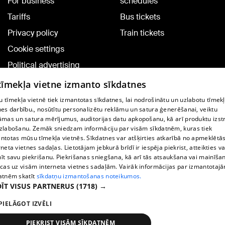
For business
schedules
Tariffs
Bus tickets
Privacy policy
Train tickets
Cookie settings
Political advertising
Cookie policy
 tīmekļa vietne izmanto sīkdatnes
Commenting terms
 tīmekļa vietnē tiek izmantotas sīkdatnes, lai nodrošinātu un uzlabotu tīmek
nes darbību., nosūtītu personalizētu reklāmu un satura ģenerēšanai, veiktu
āmas un satura mērījumus, auditorijas datu apkopošanu, kā arī produktu izst
TV program
zlabošanu. Zemāk sniedzam informāciju par visām sīkdatnēm, kuras tiek
Contract rules
ntotas mūsu tīmekļa vietnēs. Sīkdatnes var atšķirties atkarībā no apmeklētā
rneta vietnes sadaļas. Lietotājam jebkurā brīdī ir iespēja piekrist, atteikties va
360 Ziņu kontakti
īt savu piekrišanu. Piekrišanas sniegšana, kā arī tās atsaukšana vai mainīša
ecas uz visām interneta vietnes sadaļām. Vairāk informācijas par izmantotaj
Helio Media
atnēm skatīt
sīkdatņu izmantošanas noteikumos.
ĪT VISUS PARTNERUS
(1718) →
Vortal assistance service: e-mail -
info@1188.lv
PIELĀGOT IZVĒLI
Copyright © 2004-2026 SIA HELIO MEDIA.
All rights reserved.
PIEKRIST VISĀM SĪKDATNĒM