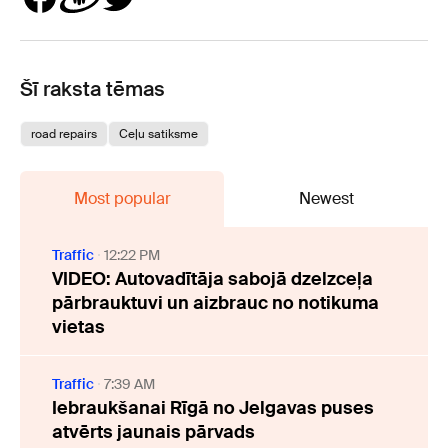
Šī raksta tēmas
road repairs
Ceļu satiksme
Most popular
Newest
Traffic
12:22 PM
VIDEO: Autovadītāja sabojā dzelzceļa
pārbrauktuvi un aizbrauc no notikuma
vietas
Traffic
7:39 AM
Iebraukšanai Rīgā no Jelgavas puses
atvērts jaunais pārvads