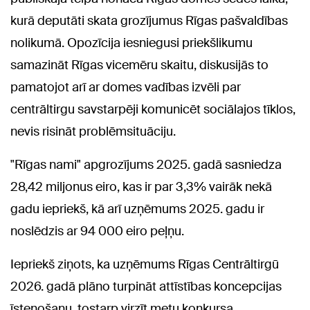
kurā deputāti skata grozījumus Rīgas pašvaldības
nolikumā. Opozīcija iesniegusi priekšlikumu
samazināt Rīgas vicemēru skaitu, diskusijās to
pamatojot arī ar domes vadības izvēli par
centrāltirgu savstarpēji komunicēt sociālajos tīklos,
nevis risināt problēmsituāciju.
"Rīgas nami" apgrozījums 2025. gadā sasniedza
28,42 miljonus eiro, kas ir par 3,3% vairāk nekā
gadu iepriekš, kā arī uzņēmums 2025. gadu ir
noslēdzis ar 94 000 eiro peļņu.
Iepriekš ziņots, ka uzņēmums Rīgas Centrāltirgū
2026. gadā plāno turpināt attīstības koncepcijas
īstenošanu, tostarp virzīt metu konkursa