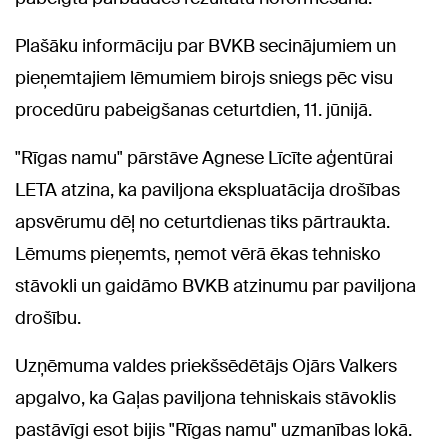
Plašāku informāciju par BVKB secinājumiem un
pieņemtajiem lēmumiem birojs sniegs pēc visu
procedūru pabeigšanas ceturtdien, 11. jūnijā.
"Rīgas namu" pārstāve Agnese Līcīte aģentūrai
LETA atzina, ka paviljona ekspluatācija drošības
apsvērumu dēļ no ceturtdienas tiks pārtraukta.
Lēmums pieņemts, ņemot vērā ēkas tehnisko
stāvokli un gaidāmo BVKB atzinumu par paviljona
drošību.
Uzņēmuma valdes priekšsēdētājs Ojārs Valkers
apgalvo, ka Gaļas paviljona tehniskais stāvoklis
pastāvīgi esot bijis "Rīgas namu" uzmanības lokā.