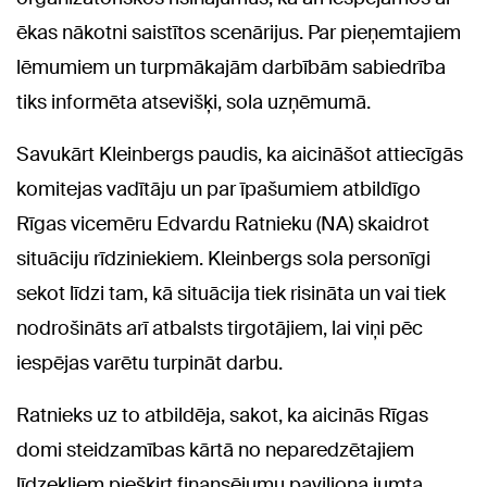
ēkas nākotni saistītos scenārijus. Par pieņemtajiem
lēmumiem un turpmākajām darbībām sabiedrība
tiks informēta atsevišķi, sola uzņēmumā.
Savukārt Kleinbergs paudis, ka aicināšot attiecīgās
komitejas vadītāju un par īpašumiem atbildīgo
Rīgas vicemēru Edvardu Ratnieku (NA) skaidrot
situāciju rīdziniekiem. Kleinbergs sola personīgi
sekot līdzi tam, kā situācija tiek risināta un vai tiek
nodrošināts arī atbalsts tirgotājiem, lai viņi pēc
iespējas varētu turpināt darbu.
Ratnieks uz to atbildēja, sakot, ka aicinās Rīgas
domi steidzamības kārtā no neparedzētajiem
līdzekļiem piešķirt finansējumu paviljona jumta