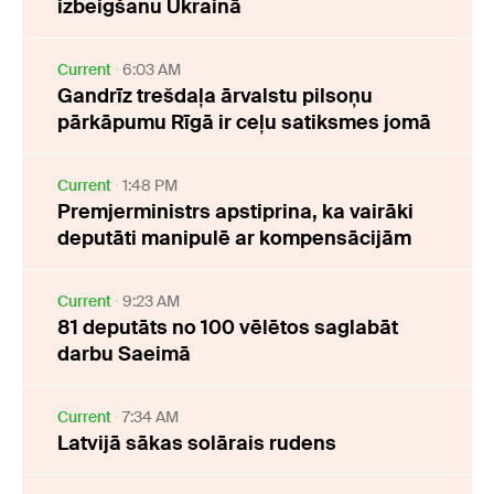
izbeigšanu Ukrainā
Current
6:03 AM
Gandrīz trešdaļa ārvalstu pilsoņu
pārkāpumu Rīgā ir ceļu satiksmes jomā
Current
1:48 PM
Premjerministrs apstiprina, ka vairāki
deputāti manipulē ar kompensācijām
Current
9:23 AM
81 deputāts no 100 vēlētos saglabāt
darbu Saeimā
Current
7:34 AM
Latvijā sākas solārais rudens