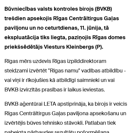
Būvniecības valsts kontroles birojs (BVKB)
trešdien apsekojis Rīgas Centrāltirgus Gaļas
paviljonu un no ceturtdienas, 11. jūnija, tā
ekspluatācija tiks liegta, paziņojis Rīgas domes
priekšsēdētājs Viesturs Kleinbergs (P).
Rīgas mērs uzdevis Rīgas izpilddirektoram
steidzami izvērtēt "Rīgas namu" vadības atbildību -
vai viņi ir rīkojušies kā atbildīgi saimnieki un vai
BVKB izvirzītās prasības ir laikus ieviestas.
BVKB aģentūrai LETA apstiprināja, ka birojs ir veicis
Rīgas Centrāltirgus Gaļas paviljona apsekošanu un
izvērtējis būves tehnisko stāvokli. Patlaban tiek
pabeigta pārbaudes rezultātu noformēšana.