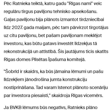
Pēc Ratnieka teiktā, katru gadu "Rīgas nami" veic
regulāru tirgus paviljonu tehnisko apsekošanu.
Gaļas paviljonu bija plānots izmantot tirdzniecībai
līdz 2027. gada maijam, pēc tam pārvirzot tirgotājus
uz citu paviljonu, bet pašam paviljonam meklējot
investoru, kas būtu gatavs investēt līdzekļus tā
rekonstrukcijā un attīstībā. Šis jautājums ticis skatīts
Rīgas domes Pilsētas Īpašuma komitejā.
"Šobrīd ir skaidrs, ka būs jāmaina lēmumi un pašu
līdzekļiem jānodrošina jumta konstrukciju
nostiprināšana. Tad varam īstenot plānoto scenāriju
par investora piesaisti," skaidroja Rīgas vicemērs.
Ja BVKB lēmums būs negatīvs, Ratnieks plāno