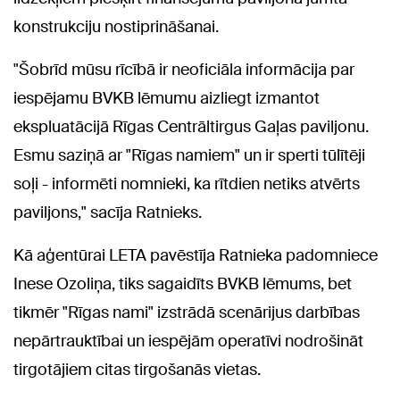
konstrukciju nostiprināšanai.
"Šobrīd mūsu rīcībā ir neoficiāla informācija par
iespējamu BVKB lēmumu aizliegt izmantot
ekspluatācijā Rīgas Centrāltirgus Gaļas paviljonu.
Esmu saziņā ar "Rīgas namiem" un ir sperti tūlītēji
soļi - informēti nomnieki, ka rītdien netiks atvērts
paviljons," sacīja Ratnieks.
Kā aģentūrai LETA pavēstīja Ratnieka padomniece
Inese Ozoliņa, tiks sagaidīts BVKB lēmums, bet
tikmēr "Rīgas nami" izstrādā scenārijus darbības
nepārtrauktībai un iespējām operatīvi nodrošināt
tirgotājiem citas tirgošanās vietas.