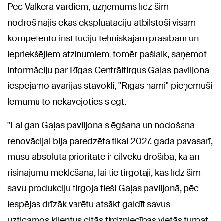
Pēc Valkera vārdiem, uzņēmums līdz šim
nodrošinājis ēkas ekspluatāciju atbilstoši visām
kompetento institūciju tehniskajām prasībām un
iepriekšējiem atzinumiem, tomēr pašlaik, saņemot
informāciju par Rīgas Centrāltirgus Gaļas paviljona
iespējamo avārijas stāvokli, "Rīgas nami" pieņēmuši
lēmumu to nekavējoties slēgt.
"Lai gan Gaļas paviljona slēgšana un nodošana
renovācijai bija paredzēta tikai 2027. gada pavasarī,
mūsu absolūta prioritāte ir cilvēku drošība, kā arī
risinājumu meklēšana, lai tie tirgotāji, kas līdz šim
savu produkciju tirgoja tieši Gaļas paviljonā, pēc
iespējas drīzāk varētu atsākt gaidīt savus
uzticamos klientus citās tirdzniecības vietās turpat