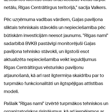
netālu, Rīgas Centrāltirgus teritorijā," sacīja Valkers.
Pēc uzņēmuma vadības vārdiem, Gaļas paviljona
sliktais tehniskais stāvoklis un nepieciešamība pēc
būtiskām investīcijām neesot jaunums. "Rīgas nami"
sadarbībā BVKB pastāvīgi monitorējuši Gaļas
paviljona tehnisko stāvokli, un ilgstoši esot
aktualizēta nepieciešamība veikt ieguldījumus
Rīgas Centrāltirgus vēsturisko paviljonu
atjaunošanā, kā arī rast ilgtermiņa skaidrību par to
turpmāko funkcionalitāti un ilgtspējīgas attīstības
modeli.
Pašlaik "Rīgas nami" izvērtē turpmākos tehniskos un
organizatoriskos risinājumus, kā arī iespējamos ar