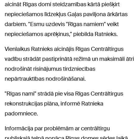
aicināt Rīgas domi steidzamības kārtā piešķirt
nepieciešamos līdzekļus Gaļas paviljona ārkārtas
darbiem. "Esmu uzdevis "Rīgas namiem" veikt
nepieciešamos aprēķinus," piebilda Ratnieks.
Vienlaikus Ratnieks aicinājis Rīgas Centrāltirgus
vadību strādāt pastiprinātā režīmā un maksimāli ātri
nodrošināt risinājumus tirdzniecības
nepārtrauktības nodrošināšanai.
"Rīgas nami" strādā pie visa Rīgas Centrāltirgus
rekonstrukcijas plāna, informē Ratnieka
padomniece.
Informācija par problēmām ar centrāltirgu
publiskajā telpā nonāca Rīgas domes sēdes laikā,