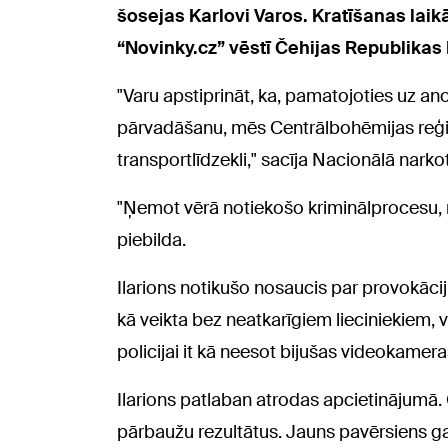
šosejas Karlovi Varos. Kratīšanas laik
“Novinky.cz” vēstī Čehijas Republikas 
"Varu apstiprināt, ka, pamatojoties uz a
pārvadāšanu, mēs Centrālbohēmijas reģ
transportlīdzekli," sacīja Nacionālā nark
"Ņemot vērā notiekošo kriminālprocesu, n
piebilda.
Ilarions notikušo nosaucis par provokācij
kā veikta bez neatkarīgiem lieciniekiem, 
policijai it kā neesot bijušas videokamera
Ilarions patlaban atrodas apcietinājumā. 
pārbaužu rezultātus. Jauns pavērsiens gai