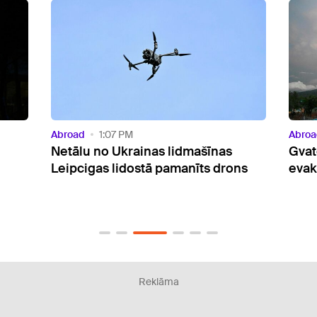
Abroad
1:07 PM
Abroa
Netālu no Ukrainas lidmašīnas
Gvat
Leipcigas lidostā pamanīts drons
evak
Reklāma