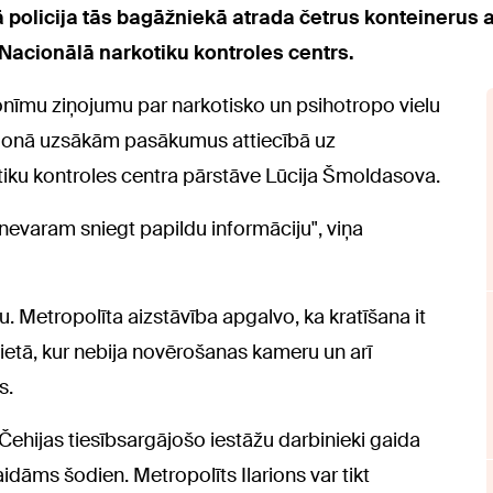
ā policija tās bagāžniekā atrada četrus konteinerus a
Nacionālā narkotiku kontroles centrs.
nonīmu ziņojumu par narkotisko un psihotropo vielu
ionā uzsākām pasākumus attiecībā uz
otiku kontroles centra pārstāve Lūcija Šmoldasova.
evaram sniegt papildu informāciju", viņa
u. Metropolīta aizstāvība apgalvo, ka kratīšana it
vietā, kur nebija novērošanas kameru un arī
s.
Čehijas tiesībsargājošo iestāžu darbinieki gaida
dāms šodien. Metropolīts Ilarions var tikt