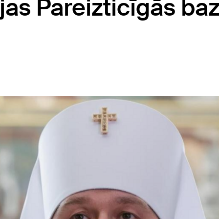
ijas Pareizticīgās ba