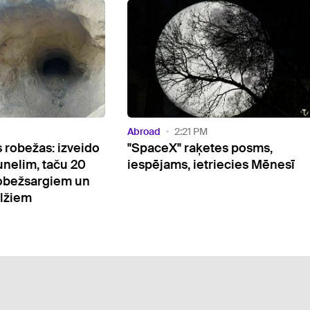
Abroad
2:21 PM
 robežas: izveido
"SpaceX" raķetes posms,
nelim, taču 20
iespējams, ietriecies Mēnesī
robežsargiem un
elžiem