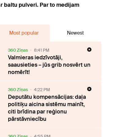
r baltu pulveri. Par to medijam
Most popular
Newest
360 Ziņas
8:41 PM
Valmieras iedzīvotāji,
saausieties – jūs grib nosvērt un
nomērīt!
360 Ziņas
4:22 PM
Deputātu kompensācijas: daļa
politiķu aicina sistēmu mainīt,
citi brīdina par reģionu
pārstāvniecību
360 Ziņas
4:55 PM