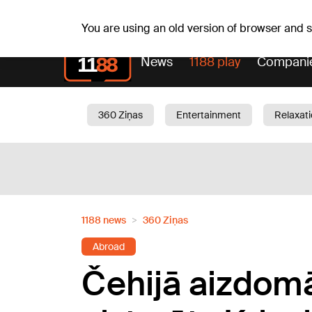
Weathe
Th, 06.08.2026.
+21
°C
Aisma, Askolds
You are using an old version of browser and
News
1188 play
Compani
360 Ziņas
Entertainment
Relaxat
Current
Traffic
Beauty
Chil
1188 news
360 Ziņas
Abroad
Čehijā aizdomā