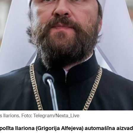
s Ilarions. Foto: Telegram/Nexta_Live
olīta Ilariona (Grigorija Alfejeva) automašīna aizvad