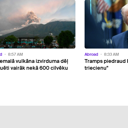
d
8:57 AM
Abroad
8:33 AM
emalā vulkāna izvirduma dēļ
Tramps piedraud I
uēti vairāk nekā 600 cilvēku
triecienu"