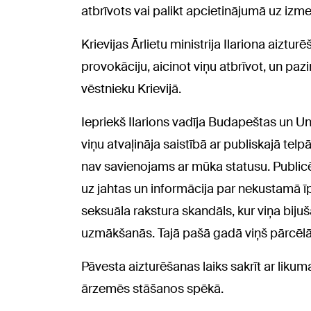
atbrīvots vai palikt apcietinājumā uz izme
Krievijas Ārlietu ministrija Ilariona aizt
provokāciju, aicinot viņu atbrīvot, un pa
vēstnieku Krievijā.
Iepriekš Ilarions vadīja Budapeštas un U
viņu atvaļināja saistībā ar publiskajā te
nav savienojams ar mūka statusu. Publicēt
uz jahtas un informācija par nekustamā 
seksuāla rakstura skandāls, kur viņa biju
uzmākšanās. Tajā pašā gadā viņš pārcēlās
Pāvesta aizturēšanas laiks sakrīt ar likum
ārzemēs stāšanos spēkā.