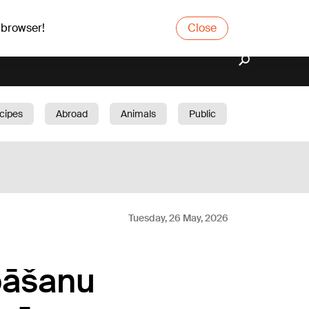
 browser!
Close
cipes
Abroad
Animals
Public
arden
Tuesday, 26 May, 2026
bāšanu