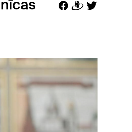
znīcas