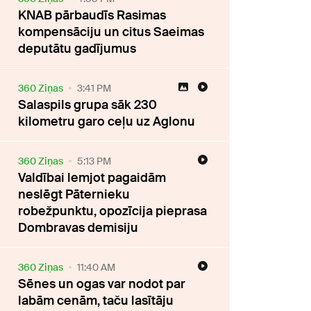
KNAB pārbaudīs Rasimas
kompensāciju un citus Saeimas
deputātu gadījumus
360 Ziņas
3:41 PM
Salaspils grupa sāk 230
kilometru garo ceļu uz Aglonu
360 Ziņas
5:13 PM
Valdībai lemjot pagaidām
neslēgt Pāternieku
robežpunktu, opozīcija pieprasa
Dombravas demisiju
360 Ziņas
11:40 AM
Sēnes un ogas var nodot par
labām cenām, taču lasītāju