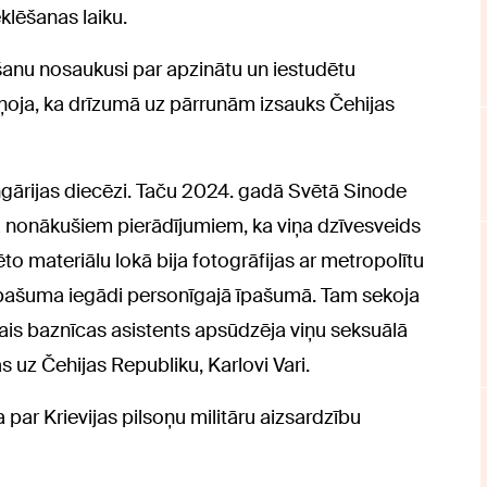
klēšanas laiku.
urēšanu nosaukusi par apzinātu un iestudētu
ziņoja, ka drīzumā uz pārrunām izsauks Čehijas
ngārijas diecēzi. Taču 2024. gadā Svētā Sinode
lpā nonākušiem pierādījumiem, ka viņa dzīvesveids
o materiālu lokā bija fotogrāfijas ar metropolītu
īpašuma iegādi personīgajā īpašumā. Tam sekoja
šais baznīcas asistents apsūdzēja viņu seksuālā
 uz Čehijas Republiku, Karlovi Vari.
a par Krievijas pilsoņu militāru aizsardzību