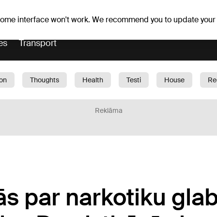
r forecast
Horoscopes
 some interface won't work. We recommend you to update your
es
Transport
ion
Thoughts
Health
Testi
House
Re
dren
Car
1188 play
Sport
Business
G
Reklāma
s par narkotiku gla