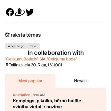
Šī raksta tēmas
Where to go
travel
In collaboration with
"CelojumuBode.lv" SIA "Ceļojumu bode"
Tallinas iela 30, Rīga, LV-1001
Most popular
Newest
Relaxation
8:16 AM
Kempings, pikniks, bērnu ballīte –
svinību vietai ir nozīme