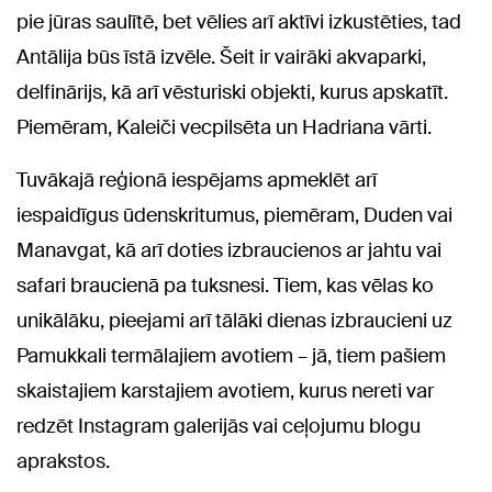
pie jūras saulītē, bet vēlies arī aktīvi izkustēties, tad
Antālija būs īstā izvēle. Šeit ir vairāki akvaparki,
delfinārijs, kā arī vēsturiski objekti, kurus apskatīt.
Piemēram, Kaleiči vecpilsēta un Hadriana vārti.
Tuvākajā reģionā iespējams apmeklēt arī
iespaidīgus ūdenskritumus, piemēram, Duden vai
Manavgat, kā arī doties izbraucienos ar jahtu vai
safari braucienā pa tuksnesi. Tiem, kas vēlas ko
unikālāku, pieejami arī tālāki dienas izbraucieni uz
Pamukkali termālajiem avotiem – jā, tiem pašiem
skaistajiem karstajiem avotiem, kurus nereti var
redzēt Instagram galerijās vai ceļojumu blogu
aprakstos.