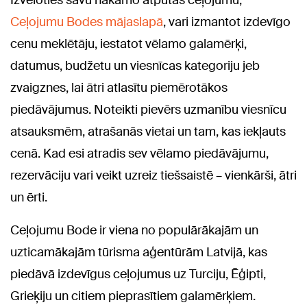
Izvēloties savu nākamo atpūtas ceļojumu,
Ceļojumu Bodes mājaslapā
, vari izmantot izdevīgo
cenu meklētāju, iestatot vēlamo galamērķi,
datumus, budžetu un viesnīcas kategoriju jeb
zvaigznes, lai ātri atlasītu piemērotākos
piedāvājumus. Noteikti pievērs uzmanību viesnīcu
atsauksmēm, atrašanās vietai un tam, kas iekļauts
cenā. Kad esi atradis sev vēlamo piedāvājumu,
rezervāciju vari veikt uzreiz tiešsaistē – vienkārši, ātri
un ērti.
Ceļojumu Bode ir viena no populārākajām un
uzticamākajām tūrisma aģentūrām Latvijā, kas
piedāvā izdevīgus ceļojumus uz Turciju, Ēģipti,
Grieķiju un citiem pieprasītiem galamērķiem.