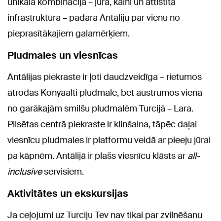
unikālā kombinācija – jūra, kalni un attīstīta
infrastruktūra – padara Antāliju par vienu no
pieprasītākajiem galamērķiem.
Pludmales un viesnīcas
Antālijas piekraste ir ļoti daudzveidīga – rietumos
atrodas Konyaalti pludmale, bet austrumos viena
no garākajām smilšu pludmalēm Turcijā – Lara.
Pilsētas centrā piekraste ir klinšaina, tāpēc daļai
viesnīcu pludmales ir platformu veidā ar pieeju jūrai
pa kāpnēm. Antālijā ir plašs viesnīcu klāsts ar
all-
inclusive
servisiem.
Aktivitātes un ekskursijas
Ja ceļojumi uz Turciju Tev nav tikai par zvilnēšanu