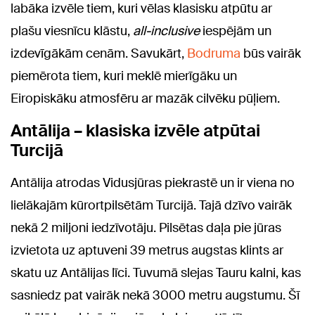
labāka izvēle tiem, kuri vēlas klasisku atpūtu ar
plašu viesnīcu klāstu,
all-inclusive
iespējām un
izdevīgākām cenām. Savukārt,
Bodruma
būs vairāk
piemērota tiem, kuri meklē mierīgāku un
Eiropiskāku atmosfēru ar mazāk cilvēku pūļiem.
Antālija – klasiska izvēle atpūtai
Turcijā
Antālija atrodas Vidusjūras piekrastē un ir viena no
lielākajām kūrortpilsētām Turcijā. Tajā dzīvo vairāk
nekā 2 miljoni iedzīvotāju. Pilsētas daļa pie jūras
izvietota uz aptuveni 39 metrus augstas klints ar
skatu uz Antālijas līci. Tuvumā slejas Tauru kalni, kas
sasniedz pat vairāk nekā 3000 metru augstumu. Šī