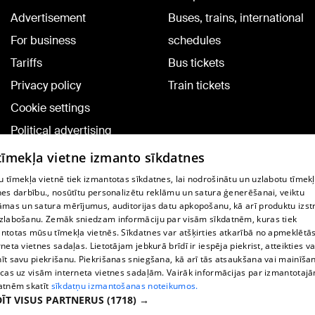
Advertisement
Buses, trains, international
For business
schedules
Tariffs
Bus tickets
Privacy policy
Train tickets
Cookie settings
Political advertising
Cookie policy
 tīmekļa vietne izmanto sīkdatnes
Commenting terms
 tīmekļa vietnē tiek izmantotas sīkdatnes, lai nodrošinātu un uzlabotu tīmek
nes darbību., nosūtītu personalizētu reklāmu un satura ģenerēšanai, veiktu
āmas un satura mērījumus, auditorijas datu apkopošanu, kā arī produktu izst
TV program
zlabošanu. Zemāk sniedzam informāciju par visām sīkdatnēm, kuras tiek
Contract rules
ntotas mūsu tīmekļa vietnēs. Sīkdatnes var atšķirties atkarībā no apmeklētā
rneta vietnes sadaļas. Lietotājam jebkurā brīdī ir iespēja piekrist, atteikties va
360 Ziņu kontakti
īt savu piekrišanu. Piekrišanas sniegšana, kā arī tās atsaukšana vai mainīša
ecas uz visām interneta vietnes sadaļām. Vairāk informācijas par izmantotaj
Helio Media
atnēm skatīt
sīkdatņu izmantošanas noteikumos.
ĪT VISUS PARTNERUS
(1718) →
Vortal assistance service: e-mail -
info@1188.lv