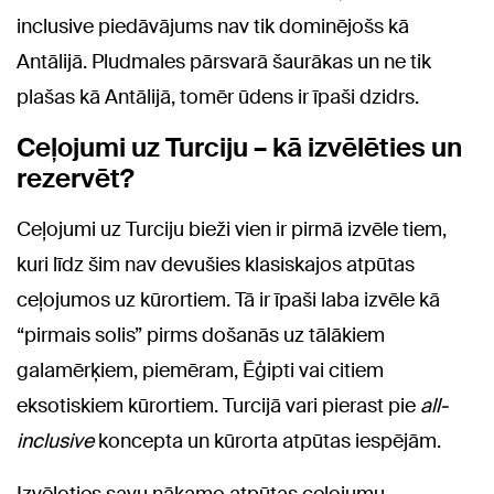
inclusive piedāvājums nav tik dominējošs kā
Antālijā. Pludmales pārsvarā šaurākas un ne tik
plašas kā Antālijā, tomēr ūdens ir īpaši dzidrs.
Ceļojumi uz Turciju – kā izvēlēties un
rezervēt?
Ceļojumi uz Turciju bieži vien ir pirmā izvēle tiem,
kuri līdz šim nav devušies klasiskajos atpūtas
ceļojumos uz kūrortiem. Tā ir īpaši laba izvēle kā
“pirmais solis” pirms došanās uz tālākiem
galamērķiem, piemēram, Ēģipti vai citiem
eksotiskiem kūrortiem. Turcijā vari pierast pie
all-
inclusive
koncepta un kūrorta atpūtas iespējām.