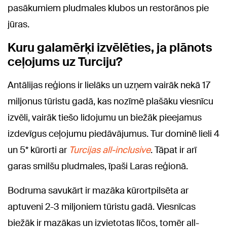
pasākumiem pludmales klubos un restorānos pie
jūras.
Kuru galamērķi izvēlēties, ja plānots
ceļojums uz Turciju?
Antālijas reģions ir lielāks un uzņem vairāk nekā 17
miljonus tūristu gadā, kas nozīmē plašāku viesnīcu
izvēli, vairāk tiešo lidojumu un biežāk pieejamus
izdevīgus ceļojumu piedāvājumus. Tur dominē lieli 4
un 5* kūrorti ar
Turcijas all-inclusive
. Tāpat ir arī
garas smilšu pludmales, īpaši Laras reģionā.
Bodruma savukārt ir mazāka kūrortpilsēta ar
aptuveni 2-3 miljoniem tūristu gadā. Viesnīcas
biežāk ir mazākas un izvietotas līčos, tomēr all-