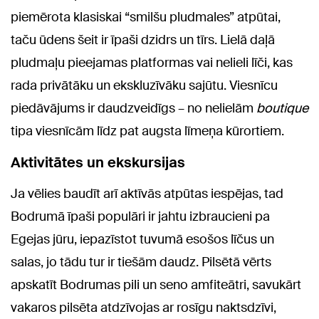
piemērota klasiskai “smilšu pludmales” atpūtai,
taču ūdens šeit ir īpaši dzidrs un tīrs. Lielā daļā
pludmaļu pieejamas platformas vai nelieli līči, kas
rada privātāku un ekskluzīvāku sajūtu. Viesnīcu
piedāvājums ir daudzveidīgs – no nelielām
boutique
tipa viesnīcām līdz pat augsta līmeņa kūrortiem.
Aktivitātes un ekskursijas
Ja vēlies baudīt arī aktīvās atpūtas iespējas, tad
Bodrumā īpaši populāri ir jahtu izbraucieni pa
Egejas jūru, iepazīstot tuvumā esošos līčus un
salas, jo tādu tur ir tiešām daudz. Pilsētā vērts
apskatīt Bodrumas pili un seno amfiteātri, savukārt
vakaros pilsēta atdzīvojas ar rosīgu naktsdzīvi,