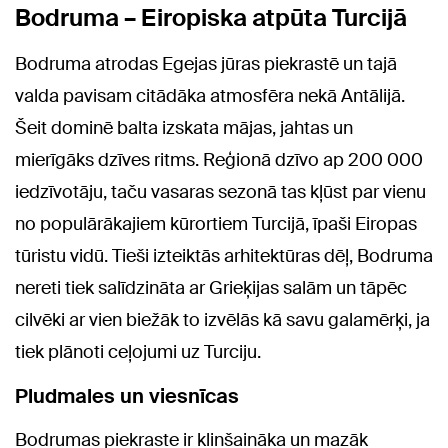
Bodruma – Eiropiska atpūta Turcijā
Bodruma atrodas Egejas jūras piekrastē un tajā
valda pavisam citādāka atmosfēra nekā Antālijā.
Šeit dominē balta izskata mājas, jahtas un
mierīgāks dzīves ritms. Reģionā dzīvo ap 200 000
iedzīvotāju, taču vasaras sezonā tas kļūst par vienu
no populārākajiem kūrortiem Turcijā, īpaši Eiropas
tūristu vidū. Tieši izteiktās arhitektūras dēļ, Bodruma
nereti tiek salīdzināta ar Grieķijas salām un tāpēc
cilvēki ar vien biežāk to izvēlās kā savu galamērķi, ja
tiek plānoti ceļojumi uz Turciju.
Pludmales un viesnīcas
Bodrumas piekraste ir klinšaināka un mazāk