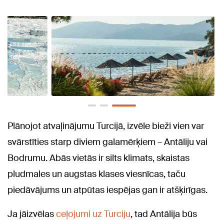
Plānojot atvaļinājumu Turcijā, izvēle bieži vien var
svārstīties starp diviem galamērķiem – Antāliju vai
Bodrumu. Abās vietās ir silts klimats, skaistas
pludmales un augstas klases viesnīcas, taču
piedāvājums un atpūtas iespējas gan ir atšķirīgas.
Ja jāizvēlas
ceļojumi uz Turciju
, tad Antālija būs