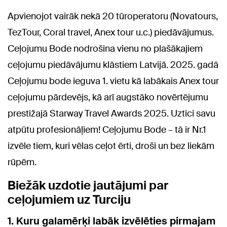
Apvienojot vairāk nekā 20 tūroperatoru (Novatours,
TezTour, Coral travel, Anex tour u.c.) piedāvājumus.
Ceļojumu Bode nodrošina vienu no plašākajiem
ceļojumu piedāvājumu klāstiem Latvijā. 2025. gadā
Ceļojumu bode ieguva 1. vietu kā labākais Anex tour
ceļojumu pārdevējs, kā arī augstāko novērtējumu
prestižajā Starway Travel Awards 2025. Uztici savu
atpūtu profesionāļiem! Ceļojumu Bode – tā ir Nr.1
izvēle tiem, kuri vēlas ceļot ērti, droši un bez liekām
rūpēm.
Biežāk uzdotie jautājumi par
ceļojumiem uz Turciju
1. Kuru galamērķi labāk izvēlēties pirmajam