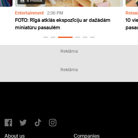
8 Photos
Entertainment
2:36 PM
Relax
FOTO: Rīgā atklās ekspozīciju ar dažādām
10 vi
miniatūru pasaulēm
pasau
Reklāma
Reklāma
About us
Companies