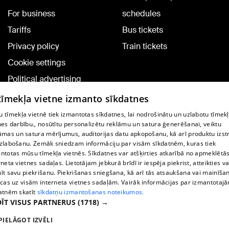
For business
schedules
Tariffs
Bus tickets
Privacy policy
Train tickets
Cookie settings
Political advertising
Cookie policy
 tīmekļa vietne izmanto sīkdatnes
Commenting terms
 tīmekļa vietnē tiek izmantotas sīkdatnes, lai nodrošinātu un uzlabotu tīmek
nes darbību., nosūtītu personalizētu reklāmu un satura ģenerēšanai, veiktu
āmas un satura mērījumus, auditorijas datu apkopošanu, kā arī produktu izst
TV program
zlabošanu. Zemāk sniedzam informāciju par visām sīkdatnēm, kuras tiek
Contract rules
ntotas mūsu tīmekļa vietnēs. Sīkdatnes var atšķirties atkarībā no apmeklētā
rneta vietnes sadaļas. Lietotājam jebkurā brīdī ir iespēja piekrist, atteikties va
360 Ziņu kontakti
īt savu piekrišanu. Piekrišanas sniegšana, kā arī tās atsaukšana vai mainīša
ecas uz visām interneta vietnes sadaļām. Vairāk informācijas par izmantotaj
Helio Media
atnēm skatīt
sīkdatņu izmantošanas noteikumos.
ĪT VISUS PARTNERUS
(1718) →
Vortal assistance service: e-mail -
info@1188.lv
PIELĀGOT IZVĒLI
Copyright © 2004-2026 SIA HELIO MEDIA.