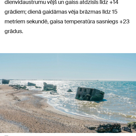
dienvidaustrumu vējš un gaiss atdzisīs līdz +14
grādiem; dienā gaidāmas vēja brāzmas līdz 15
metriem sekundē, gaisa temperatūra sasniegs +23
grādus.