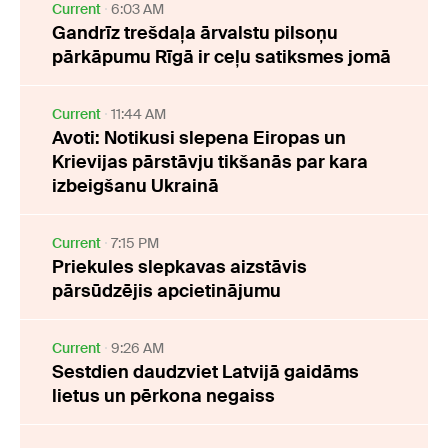
Current
6:03 AM
Gandrīz trešdaļa ārvalstu pilsoņu
pārkāpumu Rīgā ir ceļu satiksmes jomā
Current
11:44 AM
Avoti: Notikusi slepena Eiropas un
Krievijas pārstāvju tikšanās par kara
izbeigšanu Ukrainā
Current
7:15 PM
Priekules slepkavas aizstāvis
pārsūdzējis apcietinājumu
Current
9:26 AM
Sestdien daudzviet Latvijā gaidāms
lietus un pērkona negaiss