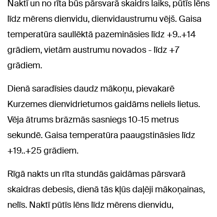
Naktī un no rīta būs pārsvarā skaidrs laiks, pūtīs lēns
līdz mērens dienvidu, dienvidaustrumu vējš. Gaisa
temperatūra saullēktā pazemināsies līdz +9..+14
grādiem, vietām austrumu novados - līdz +7
grādiem.
Dienā saradīsies daudz mākoņu, pievakarē
Kurzemes dienvidrietumos gaidāms neliels lietus.
Vēja ātrums brāzmās sasniegs 10-15 metrus
sekundē. Gaisa temperatūra paaugstināsies līdz
+19..+25 grādiem.
Rīgā nakts un rīta stundās gaidāmas pārsvarā
skaidras debesis, dienā tās kļūs daļēji mākoņainas,
nelīs. Naktī pūtīs lēns līdz mērens dienvidu,