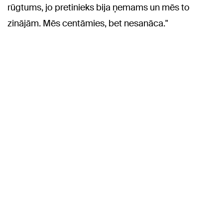
rūgtums, jo pretinieks bija ņemams un mēs to
zinājām. Mēs centāmies, bet nesanāca."