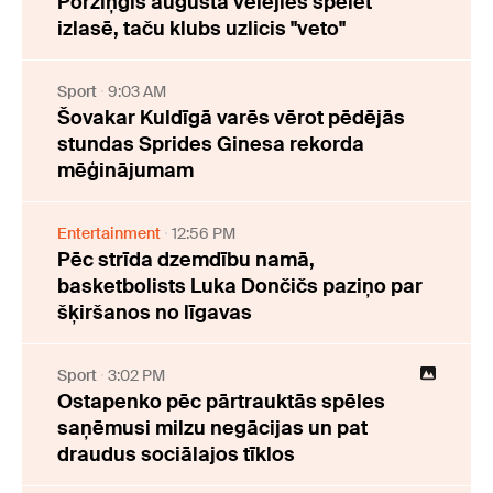
Porziņģis augustā vēlējies spēlēt
izlasē, taču klubs uzlicis "veto"
Sport
9:03 AM
Šovakar Kuldīgā varēs vērot pēdējās
stundas Sprides Ginesa rekorda
mēģinājumam
Entertainment
12:56 PM
Pēc strīda dzemdību namā,
basketbolists Luka Dončičs paziņo par
šķiršanos no līgavas
Sport
3:02 PM
Ostapenko pēc pārtrauktās spēles
saņēmusi milzu negācijas un pat
draudus sociālajos tīklos