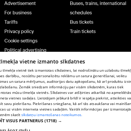
Advertisement
Buses, trains, international
For business
schedules
Tariffs
Bus tickets
Privacy policy
Train tickets
Cookie settings
Political advertising
Cookie policy
 tīmekļa vietne izmanto sīkdatnes
Commenting terms
 tīmekļa vietnē tiek izmantotas sīkdatnes, lai nodrošinātu un uzlabotu tīmek
nes darbību., nosūtītu personalizētu reklāmu un satura ģenerēšanai, veiktu
āmas un satura mērījumus, auditorijas datu apkopošanu, kā arī produktu izst
TV program
zlabošanu. Zemāk sniedzam informāciju par visām sīkdatnēm, kuras tiek
Contract rules
ntotas mūsu tīmekļa vietnēs. Sīkdatnes var atšķirties atkarībā no apmeklētā
rneta vietnes sadaļas. Lietotājam jebkurā brīdī ir iespēja piekrist, atteikties va
360 Ziņu kontakti
īt savu piekrišanu. Piekrišanas sniegšana, kā arī tās atsaukšana vai mainīša
ecas uz visām interneta vietnes sadaļām. Vairāk informācijas par izmantotaj
Helio Media
atnēm skatīt
sīkdatņu izmantošanas noteikumos.
ĪT VISUS PARTNERUS
(1718) →
Vortal assistance service: e-mail -
info@1188.lv
PIELĀGOT IZVĒLI