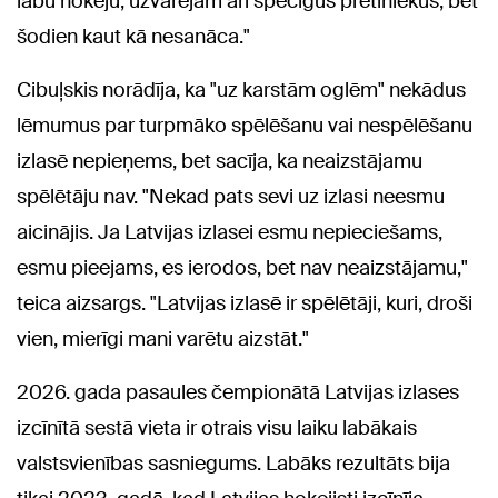
labu hokeju, uzvarējām arī spēcīgus pretiniekus, bet
šodien kaut kā nesanāca."
Cibuļskis norādīja, ka "uz karstām oglēm" nekādus
lēmumus par turpmāko spēlēšanu vai nespēlēšanu
izlasē nepieņems, bet sacīja, ka neaizstājamu
spēlētāju nav. "Nekad pats sevi uz izlasi neesmu
aicinājis. Ja Latvijas izlasei esmu nepieciešams,
esmu pieejams, es ierodos, bet nav neaizstājamu,"
teica aizsargs. "Latvijas izlasē ir spēlētāji, kuri, droši
vien, mierīgi mani varētu aizstāt."
2026. gada pasaules čempionātā Latvijas izlases
izcīnītā sestā vieta ir otrais visu laiku labākais
valstsvienības sasniegums. Labāks rezultāts bija