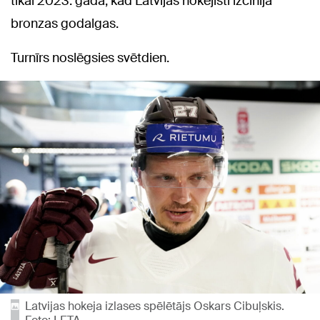
tikai 2023. gadā, kad Latvijas hokejisti izcīnīja
bronzas godalgas.
Turnīrs noslēgsies svētdien.
Latvijas hokeja izlases spēlētājs Oskars Cibuļskis.