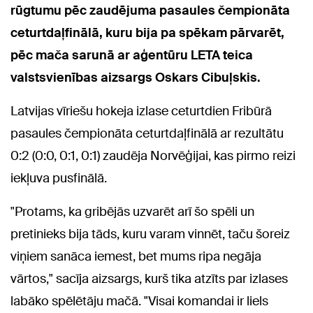
rūgtumu pēc zaudējuma pasaules čempionāta
ceturtdaļfinālā, kuru bija pa spēkam pārvarēt,
pēc mača sarunā ar aģentūru LETA teica
valstsvienības aizsargs Oskars Cibuļskis.
Latvijas vīriešu hokeja izlase ceturtdien Fribūrā
pasaules čempionāta ceturtdaļfinālā ar rezultātu
0:2 (0:0, 0:1, 0:1) zaudēja Norvēģijai, kas pirmo reizi
iekļuva pusfinālā.
"Protams, ka gribējās uzvarēt arī šo spēli un
pretinieks bija tāds, kuru varam vinnēt, taču šoreiz
viņiem sanāca iemest, bet mums ripa negāja
vārtos," sacīja aizsargs, kurš tika atzīts par izlases
labāko spēlētāju mačā. "Visai komandai ir liels