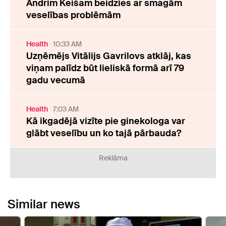
Andrim Keišam beidzies ar smagām
veselības problēmām
Health
10:33 AM
Uzņēmējs Vitālijs Gavrilovs atklāj, kas
viņam palīdz būt lieliskā formā arī 79
gadu vecumā
Health
7:03 AM
Kā ikgadējā vizīte pie ginekologa var
glābt veselību un ko tajā pārbauda?
Reklāma
Similar news