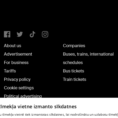
About us
Companies
Advertisement
Buses, trains, international
For business
schedules
Tariffs
Bus tickets
Privacy policy
Train tickets
Cookie settings
Political advertising
Cookie policy
 tīmekļa vietne izmanto sīkdatnes
Commenting terms
 tīmekļa vietnē tiek izmantotas sīkdatnes, lai nodrošinātu un uzlabotu tīmek