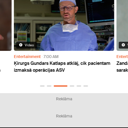
Video
Entertainment
7:00 AM
Enter
Ķirurgs Gundars Katlaps atklāj, cik pacientam
Zanda
s
izmaksā operācijas ASV
sarak
Reklāma
Reklāma