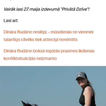
Vairāk lasi 27. maija izdevumā "Privātā Dzīve"!
Lasi arī:
Dināra Rudāne neslēpj – mūsdienās ne vienmēr
talantīgs cilvēks tiek attiecīgi novērtēts
Dināra Rudāne boksā iegūtās prasmes ikdienas
konfliktsituācijās neizmanto