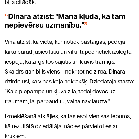
bijis citādāk.
Dināra atzīst: "Mana kļūda, ka tam
nepievērsu uzmanību."
Viņa atzīst, ka vietā, kur notiek pastaigas, pēdējā
laikā parādījušies lūšu un vilki, tāpēc netiek izslēgta
iespēja, ka zirgs tos sajutis un kļuvis tramīgs.
Skaidrs gan bijis viens – nokrītot no zirga, Dināra
dzirdējusi, kā viņas kāja nokrakšķ. Dziedātāja stāsta:
"Kāja piepampa un kļuva zila, tādēļ devos uz
traumām, lai pārbaudītu, vai tā nav lauzta."
Izmeklēšanā atklājies, ka tas esot vien sastiepums,
kā rezultātā dziedātājai nācies pārvietoties ar
kruķiem.