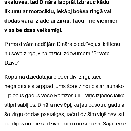
skatuves, tad Dināra labprāt izbrauc kādu
līkumu ar motociklu, iekāpj boksa ringā vai
dodas garā izjādē ar zirgu. Taču – ne vienmēr
viss beidzas veiksmīgi.
Pirms divām nedēļām Dināra piedzīvojusi kritienu
nu sava zirga, viņa atzīst izdevumam "Privātā
Dzīve".
Kopumā dziedātājai pieder divi zirgi, taču
negaidītais starpgadījums šoreiz noticis ar jaunāko
– piecus gadus veco Ramzesu II – viņš izjādes laikā
stipri sabijies. Dināra neslēpj, ka jau pusotru gadu ar
šo zirgu dodas pastaigās, taču līdz šim viņš nav īsti
baidījies no meža dzīvniekiem un suņiem. Šajā reizē