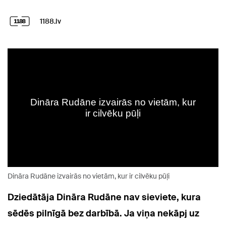
1188.lv
Dināra Rudāne izvairās no vietām, kur ir cilvēku pūļi
Dziedātāja Dināra Rudāne nav sieviete, kura
sēdēs pilnīgā bez darbībā. Ja viņa nekāpj uz