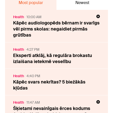
Most popular
Newest
Health
10:00 AM
Kāpēc audiologopēds bērnam ir svarīgs
vēl pirms skolas: negaidiet pirmās
grūtības
Health
4:27 PM
Eksperti atklāj, kā regulāra brokastu
izlaišana ietekmē veselību
Health
4:40 PM
Kāpēc svars nekrītas? 5 biežākās
kļūdas
Health
11:47 AM
Šķietami nevainīgais ērces kodums