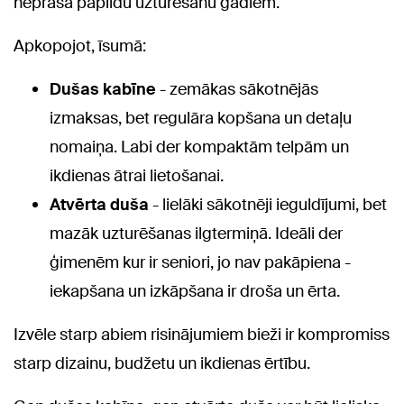
neprasa papildu uzturēšanu gadiem.
Apkopojot, īsumā:
Dušas kabīne
- zemākas sākotnējās
izmaksas, bet regulāra kopšana un detaļu
nomaiņa. Labi der kompaktām telpām un
ikdienas ātrai lietošanai.
Atvērta duša
- lielāki sākotnēji ieguldījumi, bet
mazāk uzturēšanas ilgtermiņā. Ideāli der
ģimenēm kur ir seniori, jo nav pakāpiena -
iekapšana un izkāpšana ir droša un ērta.
Izvēle starp abiem risinājumiem bieži ir kompromiss
starp dizainu, budžetu un ikdienas ērtību.