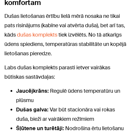
komfortam
Dušas lietošanas ērtību lielā mērā nosaka ne tikai
pats risinājums (kabīne vai atvērta duša), bet arī tas,
kāds
dušas komplekts
tiek izvēlēts. No tā atkarīgs
ūdens spiediens, temperatūras stabilitāte un kopējā
lietošanas pieredze.
Labs dušas komplekts parasti ietver vairākas
būtiskas sastāvdaļas:
Jaucējkrāns:
Regulē ūdens temperatūru un
plūsmu
Dušas galva:
Var būt stacionāra vai rokas
duša, bieži ar vairākiem režīmiem
Šļūtene un turētāji:
Nodrošina ērtu lietošanu