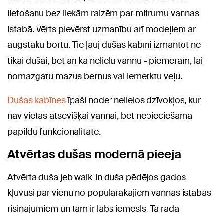
lietošanu bez liekām raizēm par mitrumu vannas
istabā. Vērts pievērst uzmanību arī modeļiem ar
augstāku bortu. Tie ļauj dušas kabīni izmantot ne
tikai dušai, bet arī kā nelielu vannu - piemēram, lai
nomazgātu mazus bērnus vai iemērktu veļu.
Dušas kabīnes
īpaši noder nelielos dzīvokļos, kur
nav vietas atsevišķai vannai, bet nepieciešama
papildu funkcionalitāte.
Atvērtas dušas modernā pieeja
Atvērta duša jeb walk-in duša pēdējos gados
kļuvusi par vienu no populārākajiem vannas istabas
risinājumiem un tam ir labs iemesls. Tā rada