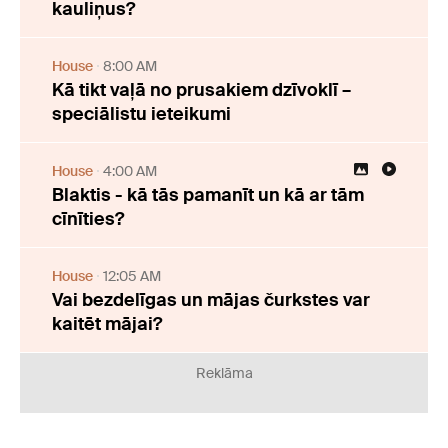
kauliņus?
House
8:00 AM
Kā tikt vaļā no prusakiem dzīvoklī –
speciālistu ieteikumi
House
4:00 AM
Blaktis - kā tās pamanīt un kā ar tām
cīnīties?
House
12:05 AM
Vai bezdelīgas un mājas čurkstes var
kaitēt mājai?
Reklāma