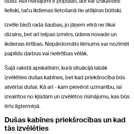
dušu. Abi risinājumi ir populāri, abi var izskatīties
lieliski, taču ikdienas lietošanā tie atšķiras būtiski.
Izvēle bieži rada šaubas, jo jāņem vērā ne tikai
dizains, bet arī telpas izmērs, ūdens novade un
ikdienas ērtības. Nepārdomāts lēmums var nozīmēt
papildu darbus vai neērtības vēlāk.
Šajā rakstā apskatīsim, kurā situācijā labāk
izvēlēties dušas kabīnes, bet kad priekšrocība būs
atvērtai dušai. Kā arī - kam pievērst uzmanību, lai
izvairītos no kļūdām un izvēlētos risinājumu, kas būs
ērts ilgtermiņā.
Dušas kabīnes priekšrocības un kad
tās izvēlēties