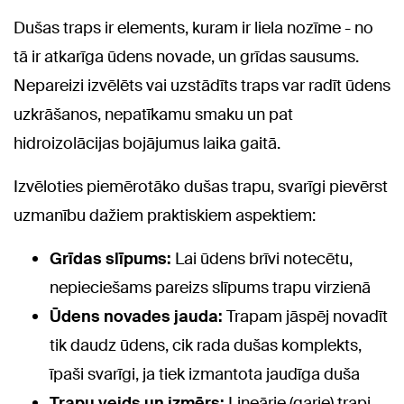
Dušas traps ir elements, kuram ir liela nozīme - no
tā ir atkarīga ūdens novade, un grīdas sausums.
Nepareizi izvēlēts vai uzstādīts traps var radīt ūdens
uzkrāšanos, nepatīkamu smaku un pat
hidroizolācijas bojājumus laika gaitā.
Izvēloties piemērotāko dušas trapu, svarīgi pievērst
uzmanību dažiem praktiskiem aspektiem:
Grīdas slīpums:
Lai ūdens brīvi notecētu,
nepieciešams pareizs slīpums trapu virzienā
Ūdens novades jauda:
Trapam jāspēj novadīt
tik daudz ūdens, cik rada dušas komplekts,
īpaši svarīgi, ja tiek izmantota jaudīga duša
Trapu veids un izmērs:
Lineārie (garie) trapi