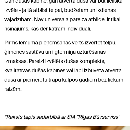
Gan dušas kabīne, gan atvērta duša var būt lieliska
izvēle - ja tā atbilst telpai, budžetam un ikdienas
vajadzībām. Nav universāla pareizā atbilde, ir tikai
risinājums, kas der katram individuāli.
Pirms lēmuma pieņemšanas vērts izvērtēt telpu,
ģimenes sastāvu un ilgtermiņa uzturēšanas
izmaksas. Pareizi izvēlēts dušas komplekts,
kvalitatīvas dušas kabīnes vai labi izbūvēta atvērta
duša ar piemērotu trapu kalpos gadiem bez liekām
raizēm.
*Raksts tapis sadarbībā ar SIA ''Rīgas Būvserviss''