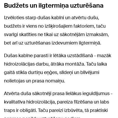
Budžets un ilgtermiņa uzturēšana
Izvēloties starp dušas kabīni un atvērtu dušu,
budžets ir viens no izšķirošajiem faktoriem, taču
svarīgi skatīties ne tikai uz sākotnējām izmaksām,
bet arī uz uzturēšanas izdevumiem ilgtermiņā.
Dušas kabīne parasti ir lētāka uzstādīšanā - mazāk
hidroizolācijas darbu, ātrāka montāža. Taču laika
gaitā stikla durtiņu eņģes, slīdeņi un blīvējumi
nolietojas un prasa nomaiņu.
Atvērta duša sākotnēji prasa lielākus ieguldījumus -
kvalitatīva hidroizolācija, pareiza flīzēšana un labs
traps ir obligāti. Taču pareizi izbūvēta, tā praktiski