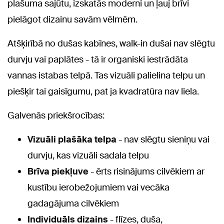
plašuma sajūtu, izskatās moderni un ļauj brīvi
pielāgot dizainu savām vēlmēm.
Atšķirībā no dušas kabīnes, walk-in dušai nav slēgtu
durvju vai paplātes - tā ir organiski iestrādāta
vannas istabas telpā. Tas vizuāli palielina telpu un
piešķir tai gaisīgumu, pat ja kvadratūra nav liela.
Galvenās priekšrocības:
Vizuāli plašāka telpa
- nav slēgtu sieniņu vai
durvju, kas vizuāli sadala telpu
Brīva piekļuve
- ērts risinājums cilvēkiem ar
kustību ierobežojumiem vai vecāka
gadagājuma cilvēkiem
Individuāls dizains
- flīzes, duša,