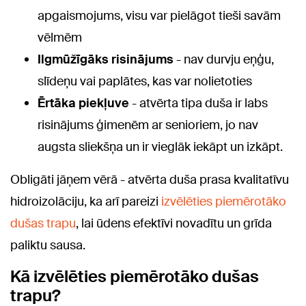
apgaismojums, visu var pielāgot tieši savām
vēlmēm
Ilgmūžīgāks risinājums
- nav durvju eņģu,
slīdeņu vai paplātes, kas var nolietoties
Ērtāka piekļuve
- atvērta tipa duša ir labs
risinājums ģimenēm ar senioriem, jo nav
augsta sliekšņa un ir vieglāk iekāpt un izkāpt.
Obligāti jāņem vērā - atvērta duša prasa kvalitatīvu
hidroizolāciju, ka arī pareizi
izvēlēties piemērotāko
dušas trapu
, lai ūdens efektīvi novadītu un grīda
paliktu sausa.
Kā izvēlēties piemērotāko dušas
trapu?