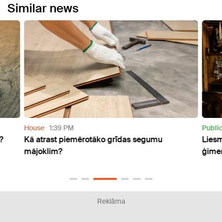
Similar news
House
1:39 PM
Publi
?
Kā atrast piemērotāko grīdas segumu
Liesm
mājoklim?
ģimen
Reklāma