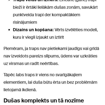
bieži ir ērtāki lielākām dušas zonām, savukārt
punktveida trapi der kompaktākiem
risinājumiem
Dizains un kopšana:
Vērts izvēlēties modeli,
kuru ir viegli izjaukt un iztīrīt
Piemēram, ja traps nav pietiekami jaudīgs vai grīdā
nav izveidots pareizs slīpums, ūdens var uzkrāties
uz virsmas un radīt neērtības.
Tāpēc labs traps ir viens no svarīgākajiem
elementiem, lai duša būtu ērta un bez problēmām
lietojamā ikdienā.
Dušas komplekts un tā nozīme