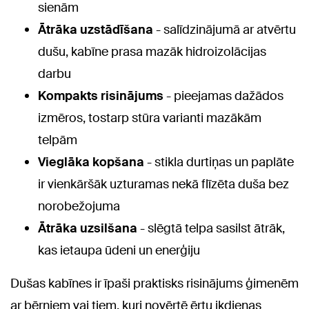
sienām
Ātrāka uzstādīšana
- salīdzinājumā ar atvērtu
dušu, kabīne prasa mazāk hidroizolācijas
darbu
Kompakts risinājums
- pieejamas dažādos
izmēros, tostarp stūra varianti mazākām
telpām
Vieglāka kopšana
- stikla durtiņas un paplāte
ir vienkāršāk uzturamas nekā flīzēta duša bez
norobežojuma
Ātrāka uzsilšana
- slēgtā telpa sasilst ātrāk,
kas ietaupa ūdeni un enerģiju
Dušas kabīnes ir īpaši praktisks risinājums ģimenēm
ar bērniem vai tiem, kuri novērtē ērtu ikdienas