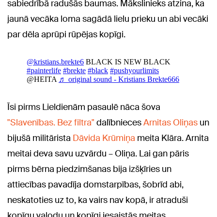
sabiedrībā radušās baumas. Mākslinieks atzina, ka
jaunā vecāka loma sagādā lielu prieku un abi vecāki
par dēla aprūpi rūpējas kopīgi.
Īsi pirms Lieldienām pasaulē nāca šova
"Slavenības. Bez filtra"
dalībnieces
Arnitas Oliņas
un
bijušā militārista
Dāvida Krūmiņa
meita Klāra. Arnita
meitai deva savu uzvārdu – Oliņa. Lai gan pāris
pirms bērna piedzimšanas bija izšķīries un
attiecības pavadīja domstarpības, šobrīd abi,
neskatoties uz to, ka vairs nav kopā, ir atraduši
kopīgu valodu un kopīgi iesaistās meitas