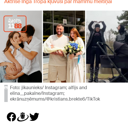
Aktrise Inga Tropa kļuvusi par mammu meitiņai
Foto: jikaunieks/ Instagram; alfijs and
elina__pakalne/Instagram;
ekrānuzņēmums/@kristians.brekte6/TikTok