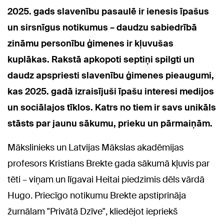
2025. gads slavenību pasaulē ir ienesis īpašus
un sirsnīgus notikumus – daudzu sabiedrībā
zināmu personību ģimenes ir kļuvušas
kuplākas. Rakstā apkopoti septiņi spilgti un
daudz apspriesti slavenību ģimenes pieaugumi,
kas 2025. gadā izraisījuši īpašu interesi medijos
un sociālajos tīklos. Katrs no tiem ir savs unikāls
stāsts par jaunu sākumu, prieku un pārmaiņām.
Mākslinieks un Latvijas Mākslas akadēmijas
profesors Kristians Brekte gada sākumā kļuvis par
tēti – viņam un līgavai Heitai piedzimis dēls vārdā
Hugo. Priecīgo notikumu Brekte apstiprināja
žurnālam "Privātā Dzīve", kliedējot iepriekš