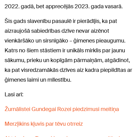
2022. gadā, bet apprecējās 2023. gada vasarā.
Šis gads slavenību pasaulē ir pierādījis, ka pat
aizraujošā sabiedrības dzīve nevar aizēnot
vienkāršāko un sirsnīgāko – ģimenes pieaugumu.
Katrs no šiem stāstiem ir unikāls mirklis par jaunu
sākumu, prieku un kopīgām pārmaiņām, atgādinot,
ka pat visredzamākās dzīves aiz kadra piepildītas ar
ģimenes laimi un mīlestību.
Lasi arī:
Žurnālistei Gundegai Rozei piedzimusi meitiņa
Merzļikins kļuvis par tēvu otrreiz