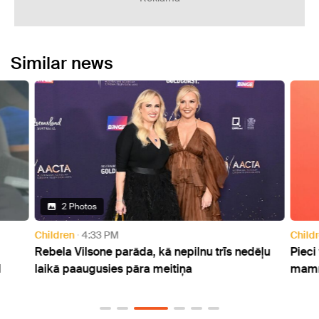
Similar news
2 Photos
Children
4:33 PM
Child
Rebela Vilsone parāda, kā nepilnu trīs nedēļu
Pieci
d
laikā paaugusies pāra meitiņa
mamma