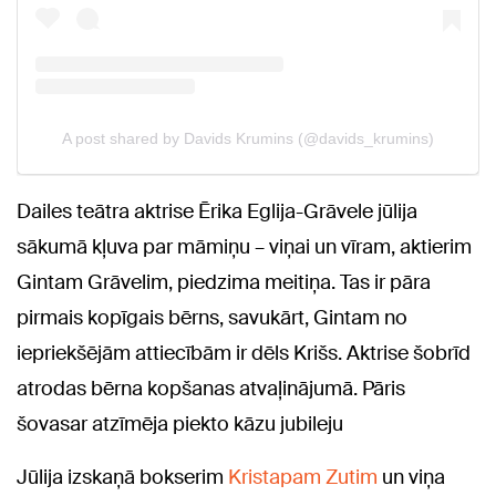
Dailes teātra aktrise Ērika Eglija-Grāvele jūlija
sākumā kļuva par māmiņu – viņai un vīram, aktierim
Gintam Grāvelim, piedzima meitiņa. Tas ir pāra
pirmais kopīgais bērns, savukārt, Gintam no
iepriekšējām attiecībām ir dēls Krišs. Aktrise šobrīd
atrodas bērna kopšanas atvaļinājumā. Pāris
šovasar atzīmēja piekto kāzu jubileju
Jūlija izskaņā bokserim
Kristapam Zutim
un viņa