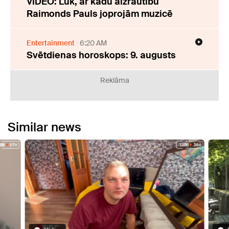
VIDEO: Lūk, ar kādu aizrautību
Raimonds Pauls joprojām muzicē
Entertainment
6:20 AM
Svētdienas horoskops: 9. augusts
Reklāma
Similar news