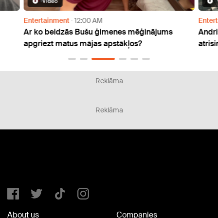
Video
Entertainment
12:00 AM
Enter
Ar ko beidzās Bušu ģimenes mēģinājums
Andri
apgriezt matus mājas apstākļos?
atris
Reklāma
Reklāma
About us
Companies