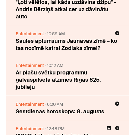
"Ļoti vēlētos, lai kāds uzdāvina džipu" -
Andris Bērziņš atkal cer uz dāvinātu
auto
Entertainment
10:59 AM
Saules aptumsums Jaunavas zīmē – ko
tas nozīmē katrai Zodiaka zīmei?
Entertainment
10:12 AM
Ar plašu svētku programmu
galvaspilsētā atzīmēs Rīgas 825.
jubileju
Entertainment
6:20 AM
Sestdienas horoskops: 8. augusts
Entertainment
12:48 PM