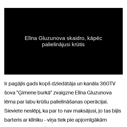
Ir pagājis gads kopš dziedātāja un kanāla 360TV
šova "Ģimene burkā" zvaigzne Elīna Gluzunova
lēma par labu krūšu palielināšanas operācijai.
Sieviete neslēpj, ka par to nav maksājusi, jo tas bijis
barteris ar klīniku - viņa tiek pie apjomīgākām