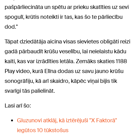
pašpārliecināta un spētu ar prieku skatīties uz sevi
spogulī, krūtis noteikti ir tas, kas šo te pārliecību
dod."
Tāpat dziedātāja aicina visas sievietes obligāti reizi
gadā pārbaudīt krūšu veselību, lai neielaistu kādu
kaiti, kas var izrādīties letāla. Zemāks skaties 1188
Play video, kurā Elīna dodas uz savu jauno krūšu
sonogrāfiju, kā arī skaidro, kāpēc viņai bijis tik
svarīgi tās palielināt.
Lasi arī šo:
Gluzunovi atklāj, kā iztērējuši "X Faktorā"
iegūtos 10 tūkstošus