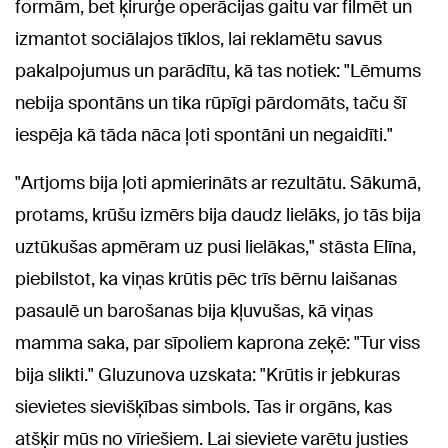
formām, bet ķirurģe operācijas gaitu var filmēt un
izmantot sociālajos tīklos, lai reklamētu savus
pakalpojumus un parādītu, kā tas notiek: "Lēmums
nebija spontāns un tika rūpīgi pārdomāts, taču šī
iespēja kā tāda nāca ļoti spontāni un negaidīti."
"Artjoms bija ļoti apmierināts ar rezultātu. Sākumā,
protams, krūšu izmērs bija daudz lielāks, jo tās bija
uztūkušas apmēram uz pusi lielākas," stāsta Elīna,
piebilstot, ka viņas krūtis pēc trīs bērnu laišanas
pasaulē un barošanas bija kļuvušas, kā viņas
mamma saka, par sīpoliem kaprona zeķē: "Tur viss
bija slikti." Gluzunova uzskata: "Krūtis ir jebkuras
sievietes sievišķības simbols. Tas ir orgāns, kas
atšķir mūs no vīriešiem. Lai sieviete varētu justies