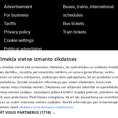
Advertisement
Buses, trains, international
For business
schedules
Tariffs
Bus tickets
Privacy policy
Train tickets
Cookie settings
Political advertising
Cookie policy
 tīmekļa vietne izmanto sīkdatnes
Commenting terms
 tīmekļa vietnē tiek izmantotas sīkdatnes, lai nodrošinātu un uzlabotu tīmek
nes darbību., nosūtītu personalizētu reklāmu un satura ģenerēšanai, veiktu
āmas un satura mērījumus, auditorijas datu apkopošanu, kā arī produktu izst
TV program
zlabošanu. Zemāk sniedzam informāciju par visām sīkdatnēm, kuras tiek
Contract rules
ntotas mūsu tīmekļa vietnēs. Sīkdatnes var atšķirties atkarībā no apmeklētā
rneta vietnes sadaļas. Lietotājam jebkurā brīdī ir iespēja piekrist, atteikties va
360 Ziņu kontakti
īt savu piekrišanu. Piekrišanas sniegšana, kā arī tās atsaukšana vai mainīša
ecas uz visām interneta vietnes sadaļām. Vairāk informācijas par izmantotaj
Helio Media
atnēm skatīt
sīkdatņu izmantošanas noteikumos.
ĪT VISUS PARTNERUS
(1718) →
Vortal assistance service: e-mail -
info@1188.lv