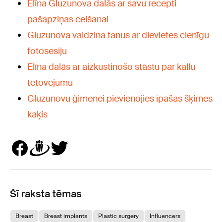
Elīna Gluzunova dalās ar savu recepti
pašapziņas celšanai
Gluzunova valdzina fanus ar dievietes cienīgu
fotosesiju
Elīna dalās ar aizkustinošo stāstu par kallu
tetovējumu
Gluzunovu ģimenei pievienojies īpašas šķirnes
kaķis
Šī raksta tēmas
Breast
Breast implants
Plastic surgery
Influencers