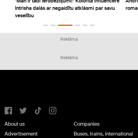
"Man ir tādi ierobežojumi!" Kolorītā influencere
Andri
Intrisha dalās ar negaidītu atklāsmi par savu
roman
veselību
Reklāma
Reklāma
About us
Companies
Advertisement
Buses, trains, international