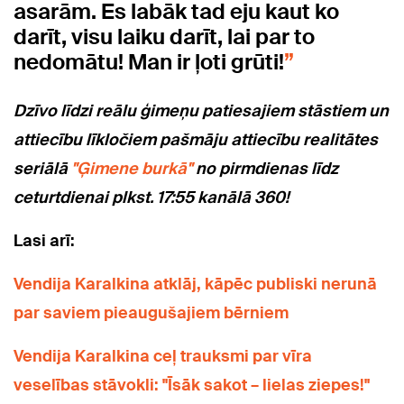
asarām. Es labāk tad eju kaut ko
darīt, visu laiku darīt, lai par to
nedomātu! Man ir ļoti grūti!
Dzīvo līdzi reālu ģimeņu patiesajiem stāstiem un
attiecību līkločiem pašmāju attiecību realitātes
seriālā
"Ģimene burkā"
no pirmdienas līdz
ceturtdienai plkst. 17:55 kanālā 360!
Lasi arī:
Vendija Karalkina atklāj, kāpēc publiski nerunā
par saviem pieaugušajiem bērniem
Vendija Karalkina ceļ trauksmi par vīra
veselības stāvokli: "Īsāk sakot – lielas ziepes!"