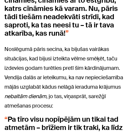
cīnāmies, cīnāmies ar to ēstgribu,
katrs cīnāmies kā varam. Nu, pāris
tādi tiešām neadekvāti strīdi, kad
saproti, ka tas neesi tu – tā ir tava
atkarība, kas runā!
Noslēgumā pāris secina, ka bijušas vairākas
situācijas, kad bijusi izteikta vēlme smēķēt, taču
izdevies godam turēties pretī šim kārdinājumam.
Vendija dalās ar ieteikumu, ka nav nepieciešamība
mājās uzglabāt kādus nelāgā ieraduma krājumus
nebaltām dienām
, jo tas, viņasprāt, sarežģī
atmešanas procesu:
Pa tīro visu nopīpējām un tikai tad
atmetām – brīžiem ir tik traki, ka līdz