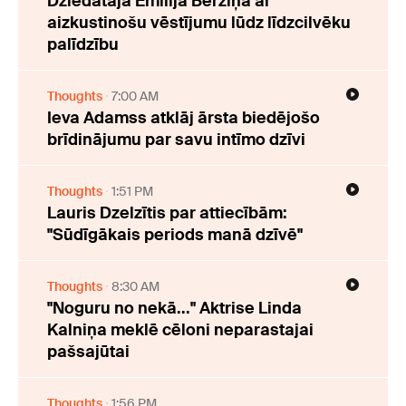
Dziedātāja Emīlija Bērziņa ar
aizkustinošu vēstījumu lūdz līdzcilvēku
palīdzību
Thoughts
7:00 AM
Ieva Adamss atklāj ārsta biedējošo
brīdinājumu par savu intīmo dzīvi
Thoughts
1:51 PM
Lauris Dzelzītis par attiecībām:
"Sūdīgākais periods manā dzīvē"
Thoughts
8:30 AM
"Noguru no nekā..." Aktrise Linda
Kalniņa meklē cēloni neparastajai
pašsajūtai
Thoughts
1:56 PM