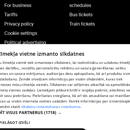
For business
schedules
Tariffs
Bus tickets
Privacy policy
Train tickets
Cookie settings
Political advertising
Cookie policy
 tīmekļa vietne izmanto sīkdatnes
Commenting terms
 tīmekļa vietnē tiek izmantotas sīkdatnes, lai nodrošinātu un uzlabotu tīmek
nes darbību., nosūtītu personalizētu reklāmu un satura ģenerēšanai, veiktu
āmas un satura mērījumus, auditorijas datu apkopošanu, kā arī produktu izst
TV program
zlabošanu. Zemāk sniedzam informāciju par visām sīkdatnēm, kuras tiek
Contract rules
ntotas mūsu tīmekļa vietnēs. Sīkdatnes var atšķirties atkarībā no apmeklētā
rneta vietnes sadaļas. Lietotājam jebkurā brīdī ir iespēja piekrist, atteikties va
360 Ziņu kontakti
īt savu piekrišanu. Piekrišanas sniegšana, kā arī tās atsaukšana vai mainīša
ecas uz visām interneta vietnes sadaļām. Vairāk informācijas par izmantotaj
Helio Media
atnēm skatīt
sīkdatņu izmantošanas noteikumos.
ĪT VISUS PARTNERUS
(1718) →
Vortal assistance service: e-mail -
info@1188.lv
PIELĀGOT IZVĒLI
Copyright © 2004-2026 SIA HELIO MEDIA.