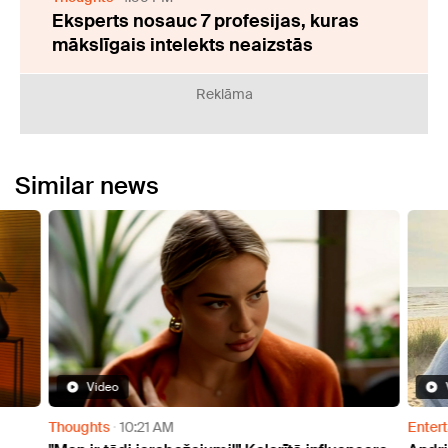
Eksperts nosauc 7 profesijas, kuras
mākslīgais intelekts neaizstās
Reklāma
Similar news
Video
Thoughts
10:21 AM
Enter