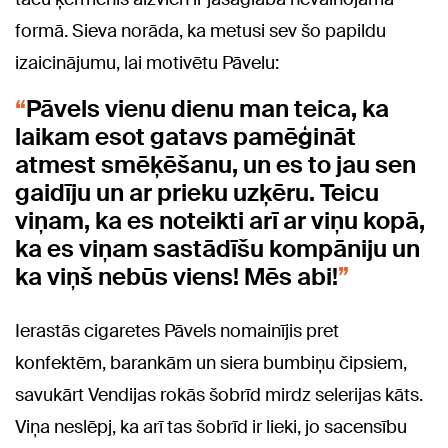
formā. Sieva norāda, ka metusi sev šo papildu
izaicinājumu, lai motivētu Pāvelu:
Pāvels vienu dienu man teica, ka
laikam esot gatavs pamēģināt
atmest smēķēšanu, un es to jau sen
gaidīju un ar prieku uzķēru. Teicu
viņam, ka es noteikti arī ar viņu kopā,
ka es viņam sastādīšu kompāniju un
ka viņš nebūs viens! Mēs abi!
Ierastās cigaretes Pāvels nomainījis pret
konfektēm, barankām un siera bumbiņu čipsiem,
savukārt Vendijas rokās šobrīd mirdz selerijas kāts.
Viņa neslēpj, ka arī tas šobrīd ir lieki, jo sacensību