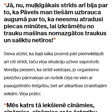
Jā, nu, muļķīgākais strīds arī bija par
to, ka Pāvels man tiešām uzbrauca
augumā par to, ka neesmu atradusi
piecas minūtes, lai izkrāmētu no
trauku mašīnas nomazgātos traukus
un saliktu netīros!
Sieva atzīst, ka šajā laika posmā pāri piemeklējuši
arī citi strīdi, taču viņa situāciju uztver saprotoši.
Vendija pieņem, ka strīdi veidojas, jo organisms
piedzīvo pārmaiņas un notiek cīņa ne vien ar
paaugstināto ēstgribu, bet arī atkarības izraisītajām
sekām. Viņa prāto:
Mēs katrs tā iekšienē cīnāmies,