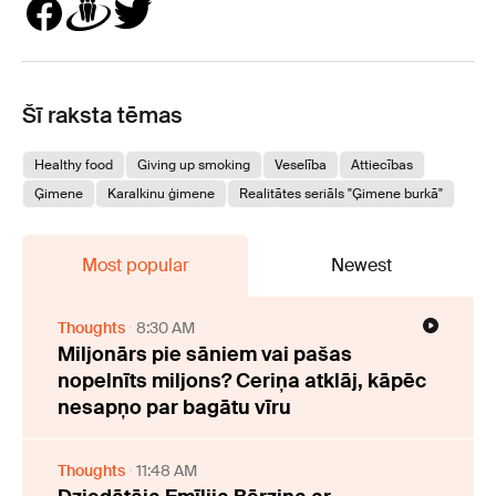
Šī raksta tēmas
Healthy food
Giving up smoking
Veselība
Attiecības
Ģimene
Karalkinu ģimene
Realitātes seriāls "Ģimene burkā"
Most popular
Newest
Thoughts
8:30 AM
Miljonārs pie sāniem vai pašas
nopelnīts miljons? Ceriņa atklāj, kāpēc
nesapņo par bagātu vīru
Thoughts
11:48 AM