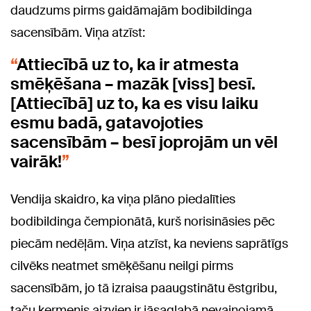
daudzums pirms gaidāmajām bodibildinga
sacensībām. Viņa atzīst:
Attiecībā uz to, ka ir atmesta
smēķēšana – mazāk [viss] besī.
[Attiecībā] uz to, ka es visu laiku
esmu badā, gatavojoties
sacensībām – besī joprojām un vēl
vairāk!
Vendija skaidro, ka viņa plāno piedalīties
bodibildinga čempionātā, kurš norisināsies pēc
piecām nedēļām. Viņa atzīst, ka neviens saprātīgs
cilvēks neatmet smēķēšanu neilgi pirms
sacensībām, jo tā izraisa paaugstinātu ēstgribu,
taču ķermenis aizvien ir jāsaglabā nevainojamā