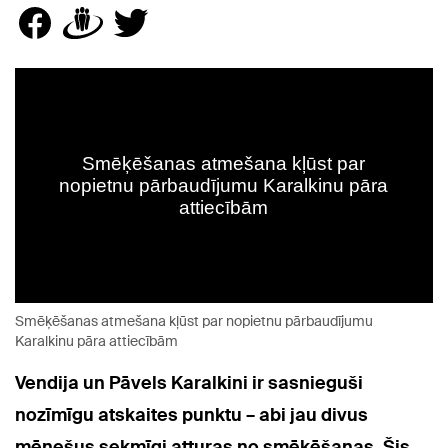
Smēķēšanas atmešana kļūst par nopietnu pārbaudījumu
Karalkinu pāra attiecībām
Vendija un Pāvels Karalkini ir sasnieguši
nozīmīgu atskaites punktu – abi jau divus
mēnešus sekmīgi atturas no smēķēšanas. Šis