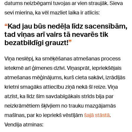
datums neizbēgami tuvojas ar vien straujāk. Sieva
sevi mierina, ka vēl mazliet laika ir atlicis:
Kad jau būs nedēļa līdz sacensībām,
tad viņas arī vairs tā nevarēs tik
bezatbildīgi grauzt!
Viņa neslēpj, ka smēķēšanas atmešanas process
ietekmē arī ģimenes dzīvi. Viņasprāt, iepriekšējais
atmešanas mēģinājums, kurš cieta sakāvi, izrādījās
krietni smagāks attiecību ziņā nekā šī reize. Viņa
atzīst, ka līdz šim savdabīgākais strīds bija par
neizkrāmētiem šķīvjiem no trauku mazgājamās
mašīnas, par ko iepriekš vēstījām
šajā stāstā
.
Vendija atminas: