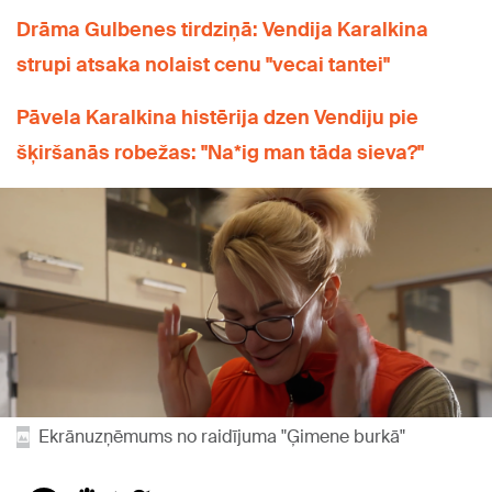
Drāma Gulbenes tirdziņā: Vendija Karalkina
strupi atsaka nolaist cenu "vecai tantei"
Pāvela Karalkina histērija dzen Vendiju pie
šķiršanās robežas: "Na*ig man tāda sieva?"
Ekrānuzņēmums no raidījuma "Ģimene burkā"