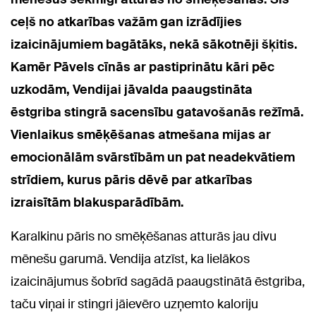
ceļš no atkarības važām gan izrādījies
izaicinājumiem bagātāks, nekā sākotnēji šķitis.
Kamēr Pāvels cīnās ar pastiprinātu kāri pēc
uzkodām, Vendijai jāvalda paaugstināta
ēstgriba stingrā sacensību gatavošanās režīmā.
Vienlaikus smēķēšanas atmešana mijas ar
emocionālām svārstībām un pat neadekvātiem
strīdiem, kurus pāris dēvē par atkarības
izraisītām blakusparādībām.
Karalkinu pāris no smēķēšanas atturās jau divu
mēnešu garumā. Vendija atzīst, ka lielākos
izaicinājumus šobrīd sagādā paaugstinātā ēstgriba,
taču viņai ir stingri jāievēro uzņemto kaloriju