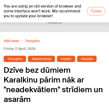
You are using an old version of browser and
+18
°C
some interface won't work. We recommend
Close
you to update your browser!
Reklāma
1188 news
Thoughts
Friday, 17 April, 2026
Thoughts
Relationship
Health
Izklaide
Dzīve bez dūmiem
Karalkinu pārim nāk ar
"neadekvātiem" strīdiem un
asarām