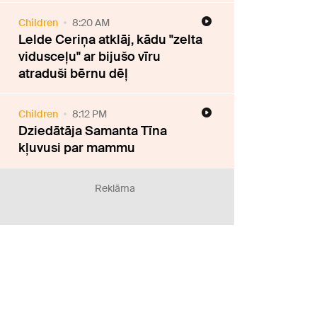
Children
8:20 AM
Lelde Ceriņa atklāj, kādu "zelta
vidusceļu" ar bijušo vīru
atraduši bērnu dēļ
Children
8:12 PM
Dziedātāja Samanta Tīna
kļuvusi par mammu
Reklāma