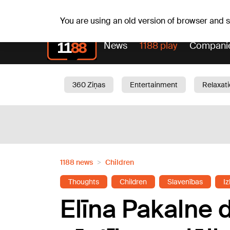
Sa, 08.08.2026.
+15
°C
Mudīte, Vladislava, Vladis
You are using an old version of browser and
News
1188 play
Compani
360 Ziņas
Entertainment
Relaxat
Current
Traffic
Beauty
Chil
1188 news
Children
Thoughts
Children
Slavenības
Iz
Elīna Pakalne 