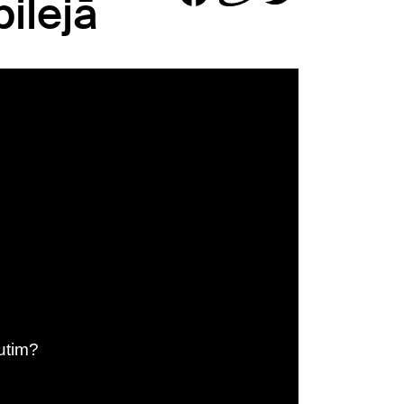
ilejā