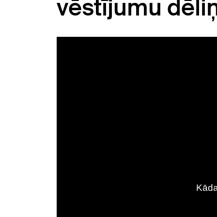
vēstījumu dēli