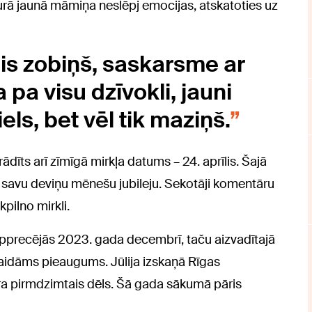
 kurā jaunā māmiņa neslēpj emocijas, atskatoties uz
ais zobiņš, saskarsme ar
 pa visu dzīvokli, jauni
iels, bet vēl tik maziņš.
dīts arī zīmīgā mirkļa datums – 24. aprīlis. Šajā
a savu deviņu mēnešu jubileju. Sekotāji komentāru
pilno mirkli.
 apprecējās 2023. gada decembrī, taču aizvadītajā
gaidāms pieaugums. Jūlija izskaņā Rīgas
a pirmdzimtais dēls. Šā gada sākumā pāris