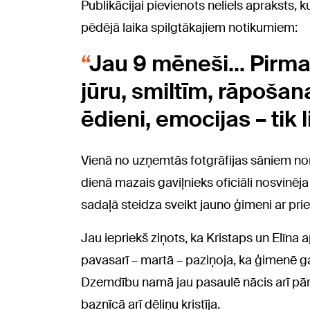
Publikācijai pievienots neliels apraksts,
pēdējā laika spilgtākajiem notikumiem:
Jau 9 mēneši... Pirm
jūru, smiltīm, rāpošana
ēdieni, emocijas – tik l
Vienā no uzņemtās fotgrāfijas sāniem norā
dienā mazais gaviļnieks oficiāli nosvinēj
sadaļā steidza sveikt jauno ģimeni ar priek
Jau iepriekš ziņots, ka Kristaps un Elīna
pavasarī – martā – paziņoja, ka ģimenē 
Dzemdību namā jau pasaulē nācis arī pār
baznīcā arī dēliņu kristīja.