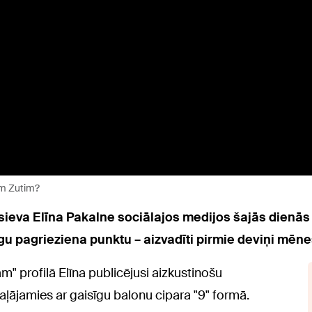
pam Zutim?
sieva Elīna Pakalne sociālajos medijos
šajās dienās 
u pagrieziena punktu – aizvadīti pirmie deviņi mēne
" profilā Elīna publicējusi aizkustinošu
aļājamies ar gaisīgu balonu cipara "9" formā.