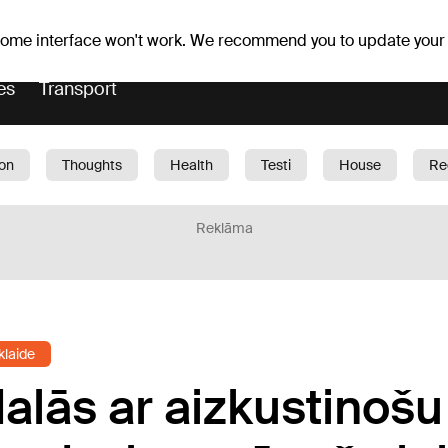
Weather forecast
Horoscopes
lavs
 some interface won't work. We recommend you to update your
es
Transport
ion
Thoughts
Health
Testi
House
Re
dren
Car
1188 play
Sport
Business
G
Reklāma
klaide
dalās ar aizkustinošu