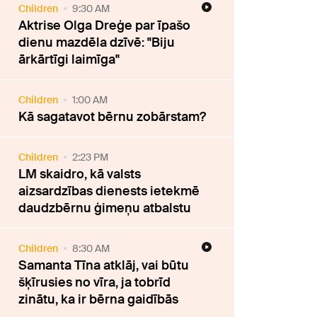
Children
9:30 AM
Aktrise Olga Dreģe par īpašo
dienu mazdēla dzīvē: "Biju
ārkārtīgi laimīga"
Children
1:00 AM
Kā sagatavot bērnu zobārstam?
Children
2:23 PM
LM skaidro, kā valsts
aizsardzības dienests ietekmē
daudzbērnu ģimeņu atbalstu
Children
8:30 AM
Samanta Tīna atklāj, vai būtu
šķīrusies no vīra, ja tobrīd
zinātu, ka ir bērna gaidībās