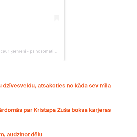
u dzīvesveidu, atsakoties no kāda sev mīļa
pārdomās par Kristapa Zuša boksa karjeras
em, audzinot dēlu