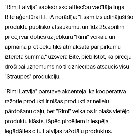
"Rimi Latvija" sabiedrisko attiecību vadītāja Inga
Bite aģentūrai LETA norādīja: "Esam izsludinājuši šo
produktu publisko atsaukumu, un līdz 25.aprīlim
pircēji var doties uz jebkuru "Rimi" veikalu un
apmaiņā pret čeku tiks atmaksāta par pirkumu
iztērētā summa," uzsvēra Bite, piebilstot, ka pircēju
drošībai uzņēmums no tirdzniecības atsaucis visu
"Straupes" produkciju.
"Rimi Latvija" pārstāve akcentēja, ka kooperatīva
ražotie produkti ir nišas produkti ar nelielu
pārdošanu daļu, bet "Rimi" veikalos ir plašs vietējo
produktu klāsts, tāpēc pircējiem ir iespēja
iegādāties citu Latvijas ražotāju produktus.