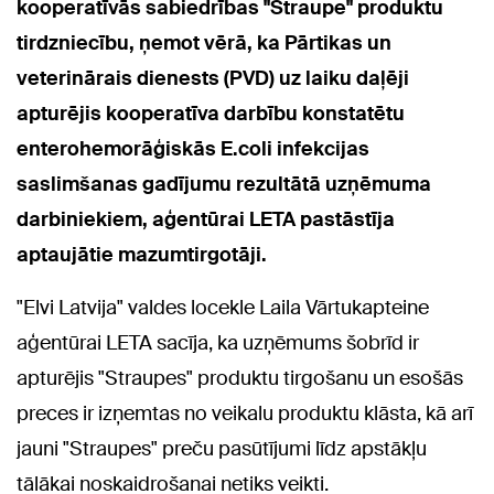
kooperatīvās sabiedrības "Straupe" produktu
tirdzniecību, ņemot vērā, ka Pārtikas un
veterinārais dienests (PVD) uz laiku daļēji
apturējis kooperatīva darbību konstatētu
enterohemorāģiskās E.coli infekcijas
saslimšanas gadījumu rezultātā uzņēmuma
darbiniekiem, aģentūrai LETA pastāstīja
aptaujātie mazumtirgotāji.
"Elvi Latvija" valdes locekle Laila Vārtukapteine
aģentūrai LETA sacīja, ka uzņēmums šobrīd ir
apturējis "Straupes" produktu tirgošanu un esošās
preces ir izņemtas no veikalu produktu klāsta, kā arī
jauni "Straupes" preču pasūtījumi līdz apstākļu
tālākai noskaidrošanai netiks veikti.