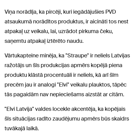
Viņa norādīja, ka pircēji, kuri iegādājušies PVD
atsaukumā norādītos produktus, ir aicināti tos nest
atpakaļ uz veikalu, lai, uzrādot pirkuma čeku,
saņemtu atpakaļ iztērēto naudu.
Vārtukapteine minēja, ka "Straupe" ir neliels Latvijas
ražotājs un šīs produkcijas apmērs kopējā piena
produktu klāstā procentuāli ir neliels, kā arī šīm
precēm jau ir analogi "Elvi" veikalu plauktos, tāpēc
tās pagaidām nav nepieciešams aizstāt ar citām.
"Elvi Latvija" valdes locekle akcentēja, ka kopējais
šīs situācijas radīto zaudējumu apmērs būs skaidrs
tuvākajā laikā.