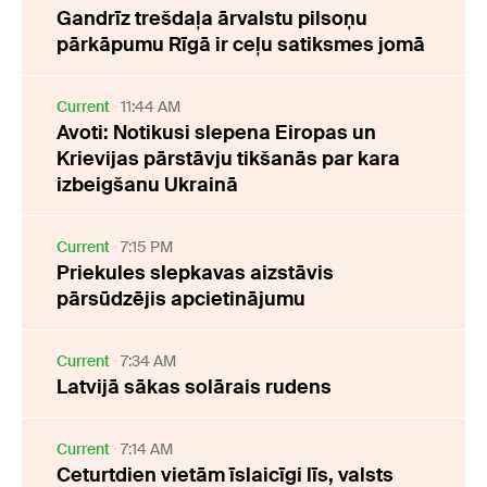
Gandrīz trešdaļa ārvalstu pilsoņu
pārkāpumu Rīgā ir ceļu satiksmes jomā
Current
11:44 AM
Avoti: Notikusi slepena Eiropas un
Krievijas pārstāvju tikšanās par kara
izbeigšanu Ukrainā
Current
7:15 PM
Priekules slepkavas aizstāvis
pārsūdzējis apcietinājumu
Current
7:34 AM
Latvijā sākas solārais rudens
Current
7:14 AM
Ceturtdien vietām īslaicīgi līs, valsts