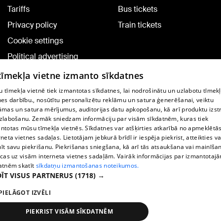
Tariffs
Bus tickets
Privacy policy
Train tickets
Cookie settings
Political advertising
Cookie policy
 tīmekļa vietne izmanto sīkdatnes
Commenting terms
 tīmekļa vietnē tiek izmantotas sīkdatnes, lai nodrošinātu un uzlabotu tīmek
nes darbību., nosūtītu personalizētu reklāmu un satura ģenerēšanai, veiktu
āmas un satura mērījumus, auditorijas datu apkopošanu, kā arī produktu izst
TV program
zlabošanu. Zemāk sniedzam informāciju par visām sīkdatnēm, kuras tiek
Contract rules
ntotas mūsu tīmekļa vietnēs. Sīkdatnes var atšķirties atkarībā no apmeklētā
rneta vietnes sadaļas. Lietotājam jebkurā brīdī ir iespēja piekrist, atteikties va
360 Ziņu kontakti
īt savu piekrišanu. Piekrišanas sniegšana, kā arī tās atsaukšana vai mainīša
ecas uz visām interneta vietnes sadaļām. Vairāk informācijas par izmantotaj
Helio Media
atnēm skatīt
sīkdatņu izmantošanas noteikumos.
ĪT VISUS PARTNERUS
(1718) →
Vortal assistance service: e-mail -
info@1188.lv
PIELĀGOT IZVĒLI
Copyright © 2004-2026 SIA HELIO MEDIA.
All rights reserved.
PIEKRIST VISĀM SĪKDATNĒM