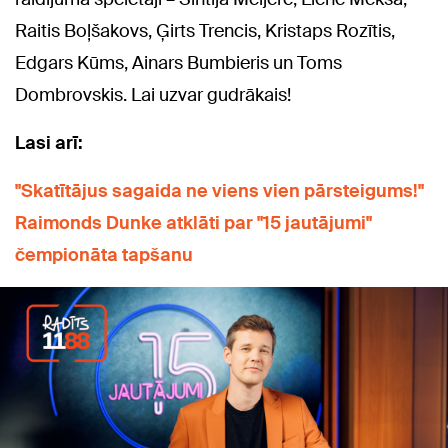
Raitis Boļšakovs, Ģirts Trencis, Kristaps Rozītis,
Edgars Kūms, Ainars Bumbieris un Toms
Dombrovskis. Lai uzvar gudrākais!
Lasi arī:
"Skatītājus sagaida ne viens vien pārsteigums!"
Raimonds Dunke atklāti par "15 jautājumi"
čempionāta tapšanu