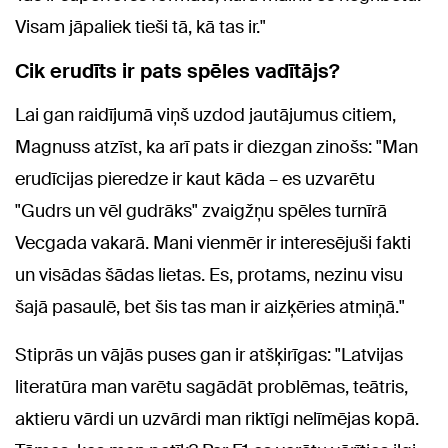
Visam jāpaliek tieši tā, kā tas ir."
Cik erudīts ir pats spēles vadītājs?
Lai gan raidījumā viņš uzdod jautājumus citiem,
Magnuss atzīst, ka arī pats ir diezgan zinošs: "Man
erudīcijas pieredze ir kaut kāda – es uzvarētu
"Gudrs un vēl gudrāks" zvaigžņu spēles turnīrā
Vecgada vakarā. Mani vienmēr ir interesējuši fakti
un visādas šādas lietas. Es, protams, nezinu visu
šajā pasaulē, bet šis tas man ir aizķēries atmiņā."
Stiprās un vājās puses gan ir atšķirīgas: "Latvijas
literatūra man varētu sagādāt problēmas, teātris,
aktieru vārdi un uzvārdi man riktīgi nelīmējas kopā.