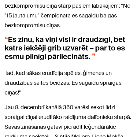
bezkompromisu cīņa starp pašiem labākajiem: "No
"15 jautājumu" čempionāta es sagaidu baigās
bezkompromisu cīņas.
Es zinu, ka viņi visi ir draudzīgi, bet
katrs iekšēji grib uzvarēt – par to es
esmu pilnīgi pārliecināts.
Tad, kad sākas erudīcija spēles, ģimenes un
draudzības saites beidzas. Es sagaidu spraigas
cīņas!"
Jau 8. decembrī kanālā 360 varēsi sekot līdzi
spraigai cīņai erudītāko raidījuma dalībnieku starpā.
Savas zināšanas gatavi pierādīt leģendārākie
raidījuma spēlētāji – Sintija Meijere, Liene Mekša,