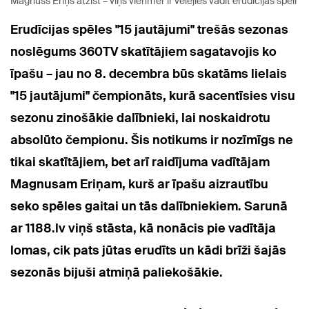
Magnuss Eriņš atzīst – viņš vienmēr ir vēlējies vadīt erudīcijas spēli
Erudīcijas spēles "15 jautājumi" trešās sezonas
noslēgums 360TV skatītājiem sagatavojis ko
īpašu – jau no 8. decembra būs skatāms lielais
"15 jautājumi" čempionāts, kurā sacentīsies visu
sezonu zinošākie dalībnieki, lai noskaidrotu
absolūto čempionu. Šis notikums ir nozīmīgs ne
tikai skatītājiem, bet arī raidījuma vadītājam
Magnusam Eriņam, kurš ar īpašu aizrautību
seko spēles gaitai un tās dalībniekiem. Sarunā
ar 1188.lv viņš stāsta, kā nonācis pie vadītāja
lomas, cik pats jūtas erudīts un kādi brīži šajās
sezonās bijuši atmiņā paliekošākie.