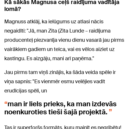
Kā sākās Magnusa ceļš raidījuma vadītāja
lomā?
Magnuss atklāj, ka ielūgums uz atlasi nācis
negaidīti: "Jā, man Zita (Zita Lunde – raidījuma
producente) piezvanīja vienu dienu vasarā jau pirms
vairākiem gadiem un teica, vai es vēlos aiziet uz
kastingu. Es aizgāju, mani arī paņēma."
Jau pirms tam viņš zinājis, ka šāda veida spēle ir
viņa sapnis: "Es vienmēr esmu velējies vadīt
erudīcijas spēli, un
man ir liels prieks, ka man izdevās
noenkuroties tieši šajā projektā.
Tas ir superforšs formāts, kuru mainīt es negribētu!