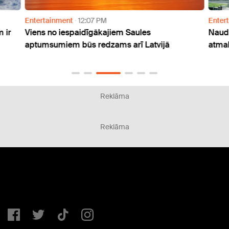
Entertainment
12:07 PM
Enter
 ir
Viens no iespaidīgākajiem Saules
Naudu
aptumsumiem būs redzams arī Latvijā
atmak
Reklāma
Reklāma