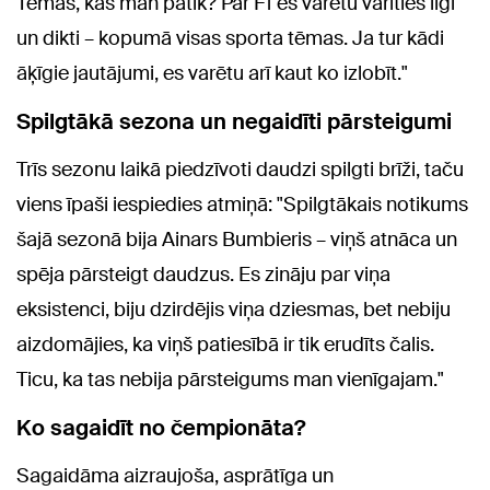
Tēmas, kas man patīk? Par F1 es varētu vārīties ilgi
un dikti – kopumā visas sporta tēmas. Ja tur kādi
āķīgie jautājumi, es varētu arī kaut ko izlobīt."
Spilgtākā sezona un negaidīti pārsteigumi
Trīs sezonu laikā piedzīvoti daudzi spilgti brīži, taču
viens īpaši iespiedies atmiņā: "Spilgtākais notikums
šajā sezonā bija Ainars Bumbieris – viņš atnāca un
spēja pārsteigt daudzus. Es zināju par viņa
eksistenci, biju dzirdējis viņa dziesmas, bet nebiju
aizdomājies, ka viņš patiesībā ir tik erudīts čalis.
Ticu, ka tas nebija pārsteigums man vienīgajam."
Ko sagaidīt no čempionāta?
Sagaidāma aizraujoša, asprātīga un