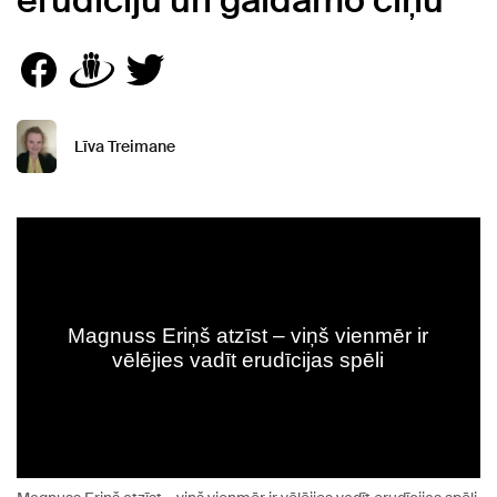
erudīciju un gaidāmo cīņu
Līva Treimane