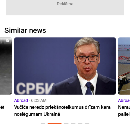
Reklāma
Similar news
Abroad
6:03 AM
Abroad
9:0
Vučičs neredz priekšnoteikumus drīzam kara
Neraugoties
noslēgumam Ukrainā
palielināt 