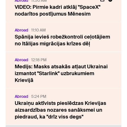
Abroad
11:50 AM
VIDEO: Pirmie kadri atklāj "SpaceX"
nodarītos postījumus Mēnesim
Abroad
11:10 AM
Spānija ievieš robežkontroli ceļotājiem
no Itālijas migrācijas krīzes dēļ
Abroad
12:18 PM
Medijs: Masks atsakās atļaut Ukrainai
izmantot "Starlink" uzbrukumiem
Krievijā
Abroad
5:24 PM
Ukraiņu aktīvists pieslēdzas Krievijas
aizsardzības nozares sanāksmei un
piedraud, ka "drīz viss degs"