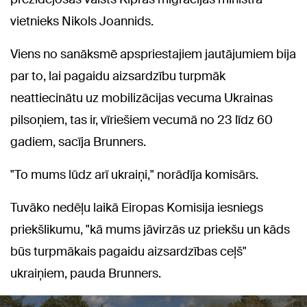
vietnieks Nikols Joannids.
Viens no sanāksmē apspriestajiem jautājumiem bija
par to, lai pagaidu aizsardzību turpmāk
neattiecinātu uz mobilizācijas vecuma Ukrainas
pilsoņiem, tas ir, vīriešiem vecumā no 23 līdz 60
gadiem, sacīja Brunners.
"To mums lūdz arī ukraiņi," norādīja komisārs.
Tuvāko nedēļu laikā Eiropas Komisija iesniegs
priekšlikumu, "kā mums jāvirzās uz priekšu un kāds
būs turpmākais pagaidu aizsardzības ceļš"
ukraiņiem, pauda Brunners.