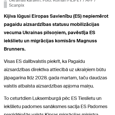
Ukrainas karavīri. Foto: Roman PILIPEY / AFP /
Scanpix
Kijiva lūgusi Eiropas Savienību (ES) nepiemērot
pagaidu aizsardzības statusu mobilizācijas
vecuma Ukrainas pilsoņiem, pavēstīja ES
iekšlietu un migrācijas komisārs Magnuss
Brunners.
Visas ES dalībvalstis piekrīt, ka Pagaidu
aizsardzības direktīva attiecībā uz ukraiņiem būtu
jāpagarina līdz 2028. gada martam, taču daudzas
valstis atbalsta aizsardzības apjoma maiņu.
To ceturtdien Luksemburgā pēc ES Tieslietu un
iekšlietu padomes sanāksmes sacīja ES Padomes
prezidējošās valsts Kipras migrācijas ministra