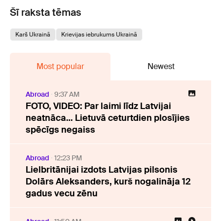
Šī raksta tēmas
Karš Ukrainā
Krievijas iebrukums Ukrainā
Most popular
Newest
Abroad
9:37 AM
FOTO, VIDEO: Par laimi līdz Latvijai
neatnāca… Lietuvā ceturtdien plosījies
spēcīgs negaiss
Abroad
12:23 PM
Lielbritānijai izdots Latvijas pilsonis
Dolārs Aleksanders, kurš nogalināja 12
gadus vecu zēnu