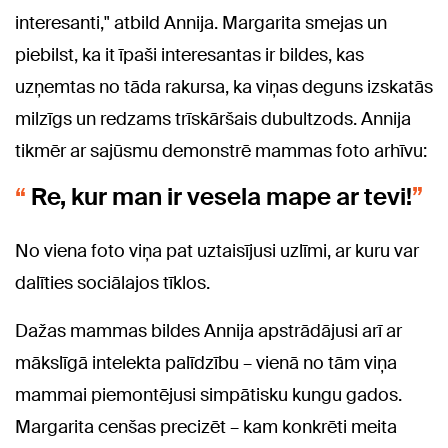
interesanti," atbild Annija. Margarita smejas un
piebilst, ka it īpaši interesantas ir bildes, kas
uzņemtas no tāda rakursa, ka viņas deguns izskatās
milzīgs un redzams trīskāršais dubultzods. Annija
tikmēr ar sajūsmu demonstrē mammas foto arhīvu:
Re, kur man ir vesela mape ar tevi!
No viena foto viņa pat uztaisījusi uzlīmi, ar kuru var
dalīties sociālajos tīklos.
Dažas mammas bildes Annija apstrādājusi arī ar
mākslīgā intelekta palīdzību – vienā no tām viņa
mammai piemontējusi simpātisku kungu gados.
Margarita cenšas precizēt – kam konkrēti meita