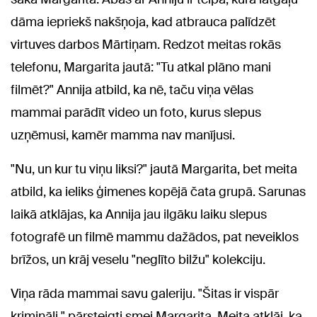
dāma iepriekš nakšņoja, kad atbrauca palīdzēt
virtuves darbos Mārtiņam. Redzot meitas rokās
telefonu, Margarita jautā: "Tu atkal plāno mani
filmēt?" Annija atbild, ka nē, taču viņa vēlas
mammai parādīt video un foto, kurus slepus
uzņēmusi, kamēr mamma nav manījusi.
"Nu, un kur tu viņu liksi?" jautā Margarita, bet meita
atbild, ka ieliks ģimenes kopējā čata grupā. Sarunas
laikā atklājas, ka Annija jau ilgāku laiku slepus
fotografē un filmē mammu dažādos, pat neveiklos
brīžos, un krāj veselu "neglīto bilžu" kolekciju.
Viņa rāda mammai savu galeriju. "Šitas ir vispār
krimināli," pārsteigti smej Margarita. Meita atklāj, ka