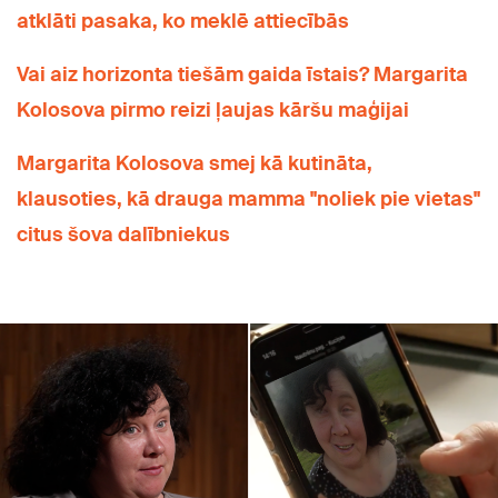
atklāti pasaka, ko meklē attiecībās
Vai aiz horizonta tiešām gaida īstais? Margarita
Kolosova pirmo reizi ļaujas kāršu maģijai
Margarita Kolosova smej kā kutināta,
klausoties, kā drauga mamma "noliek pie vietas"
citus šova dalībniekus