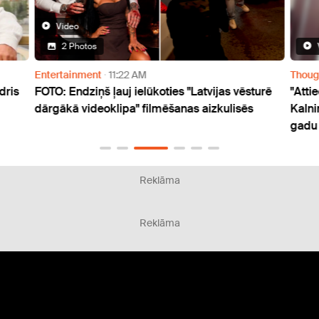
Video
2 Photos
Entertainment
11:22 AM
Thoug
dris
FOTO: Endziņš ļauj ielūkoties "Latvijas vēsturē
"Atti
dārgākā videoklipa" filmēšanas aizkulisēs
Kalni
gadu
Reklāma
Reklāma