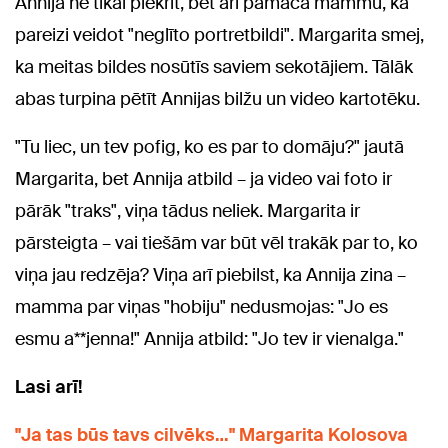
Annija ne tikai piekrīt, bet arī pamāca mammu, kā
pareizi veidot "neglīto portretbildi". Margarita smej,
ka meitas bildes nosūtīs saviem sekotājiem. Tālāk
abas turpina pētīt Annijas bilžu un video kartotēku.
"Tu liec, un tev pofig, ko es par to domāju?" jautā
Margarita, bet Annija atbild – ja video vai foto ir
pārāk "traks", viņa tādus neliek. Margarita ir
pārsteigta – vai tiešām var būt vēl trakāk par to, ko
viņa jau redzēja? Viņa arī piebilst, ka Annija zina –
mamma par viņas "hobiju" nedusmojas: "Jo es
esmu a**jenna!" Annija atbild: "Jo tev ir vienalga."
Lasi arī!
"Ja tas būs tavs cilvēks…" Margarita Kolosova