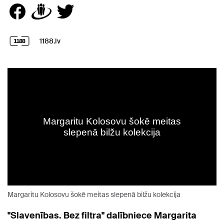
1188.lv
Margaritu Kolosovu šokē meitas slepenā bilžu kolekcija
"Slavenības. Bez filtra" dalībniece Margarita