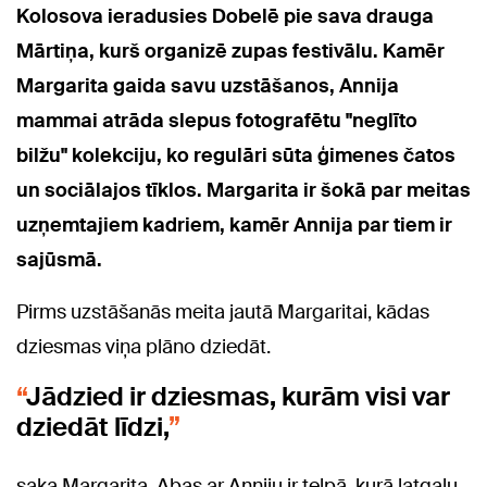
Kolosova ieradusies Dobelē pie sava drauga
Mārtiņa, kurš organizē zupas festivālu. Kamēr
Margarita gaida savu uzstāšanos, Annija
mammai atrāda slepus fotografētu "neglīto
bilžu" kolekciju, ko regulāri sūta ģimenes čatos
un sociālajos tīklos. Margarita ir šokā par meitas
uzņemtajiem kadriem, kamēr Annija par tiem ir
sajūsmā.
Pirms uzstāšanās meita jautā Margaritai, kādas
dziesmas viņa plāno dziedāt.
Jādzied ir dziesmas, kurām visi var
dziedāt līdzi,
saka Margarita. Abas ar Anniju ir telpā, kurā latgaļu