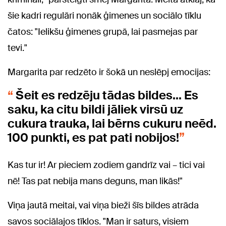
šie kadri regulāri nonāk ģimenes un sociālo tīklu
čatos: "Ielikšu ģimenes grupā, lai pasmejas par
tevi."
Margarita par redzēto ir šokā un neslēpj emocijas:
Šeit es redzēju tādas bildes... Es
saku, ka citu bildi jāliek virsū uz
cukura trauka, lai bērns cukuru neēd.
100 punkti, es pat pati nobijos!
Kas tur ir! Ar pieciem zodiem gandrīz vai – tici vai
nē! Tas pat nebija mans deguns, man likās!"
Viņa jautā meitai, vai viņa bieži šīs bildes atrāda
savos sociālajos tīklos. "Man ir saturs, visiem