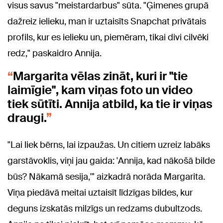
visus savus "meistardarbus" sūta. "Ģimenes grupā
dažreiz ielieku, man ir uztaisīts Snapchat privātais
profils, kur es ielieku un, piemēram, tikai divi cilvēki
redz," paskaidro Annija.
Margarita vēlas zināt, kuri ir "tie
laimīgie", kam viņas foto un video
tiek sūtīti. Annija atbild, ka tie ir viņas
draugi.
"Lai liek bērns, lai izpaužas. Un citiem uzreiz labāks
garstāvoklis, viņi jau gaida: 'Annija, kad nākošā bilde
būs? Nākamā sesija,'" aizkadrā norāda Margarita.
Viņa piedāvā meitai uztaisīt līdzīgas bildes, kur
deguns izskatās milzīgs un redzams dubultzods.