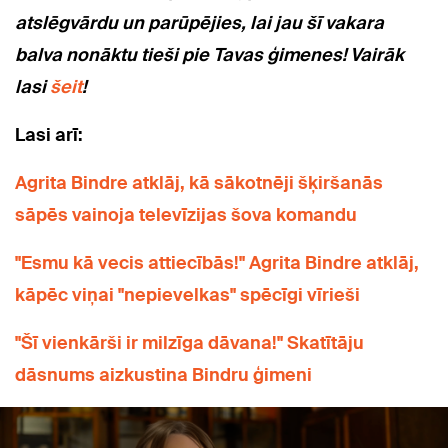
atslēgvārdu un parūpējies, lai jau šī vakara
balva nonāktu tieši pie Tavas ģimenes! Vairāk
lasi
šeit
!
Lasi arī:
Agrita Bindre atklāj, kā sākotnēji šķiršanās
sāpēs vainoja televīzijas šova komandu
"Esmu kā vecis attiecībās!" Agrita Bindre atklāj,
kāpēc viņai "nepievelkas" spēcīgi vīrieši
"Šī vienkārši ir milzīga dāvana!" Skatītāju
dāsnums aizkustina Bindru ģimeni