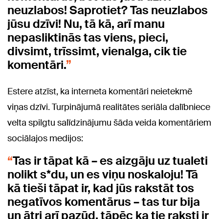
neuzlabos! Saprotiet? Tas neuzlabos
jūsu dzīvi! Nu, tā kā, arī manu
nepasliktinās tas viens, pieci,
divsimt, trīssimt, vienalga, cik tie
komentāri.
Estere atzīst, ka interneta komentāri neietekmē
viņas dzīvi. Turpinājumā realitātes seriāla dalībniece
velta spilgtu salīdzinājumu šāda veida komentāriem
sociālajos medijos:
Tas ir tāpat kā – es aizgāju uz tualeti
nolikt s*du, un es viņu noskaloju! Tā
kā tieši tāpat ir, kad jūs rakstāt tos
negatīvos komentārus – tas tur bija
un ātri arī pazūd, tāpēc ka tie raksti ir