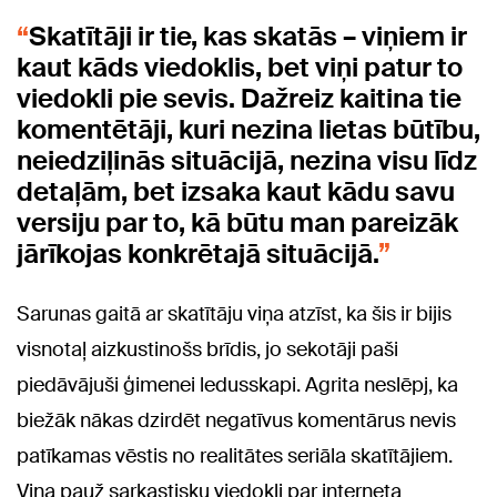
Skatītāji ir tie, kas skatās – viņiem ir
kaut kāds viedoklis, bet viņi patur to
viedokli pie sevis. Dažreiz kaitina tie
komentētāji, kuri nezina lietas būtību,
neiedziļinās situācijā, nezina visu līdz
detaļām, bet izsaka kaut kādu savu
versiju par to, kā būtu man pareizāk
jārīkojas konkrētajā situācijā.
Sarunas gaitā ar skatītāju viņa atzīst, ka šis ir bijis
visnotaļ aizkustinošs brīdis, jo sekotāji paši
piedāvājuši ģimenei ledusskapi. Agrita neslēpj, ka
biežāk nākas dzirdēt negatīvus komentārus nevis
patīkamas vēstis no realitātes seriāla skatītājiem.
Viņa pauž sarkastisku viedokli par interneta