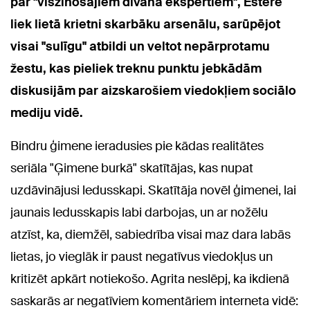
par "viszinošajiem dīvana ekspertiem", Estere
liek lietā krietni skarbāku arsenālu, sarūpējot
visai "sulīgu" atbildi un veltot nepārprotamu
žestu, kas pieliek treknu punktu jebkādām
diskusijām par aizskarošiem viedokļiem sociālo
mediju vidē.
Bindru ģimene ieradusies pie kādas realitātes
seriāla "Ģimene burkā" skatītājas, kas nupat
uzdāvinājusi ledusskapi. Skatītāja novēl ģimenei, lai
jaunais ledusskapis labi darbojas, un ar nožēlu
atzīst, ka, diemžēl, sabiedrība visai maz dara labās
lietas, jo vieglāk ir paust negatīvus viedokļus un
kritizēt apkārt notiekošo. Agrita neslēpj, ka ikdienā
saskarās ar negatīviem komentāriem interneta vidē: