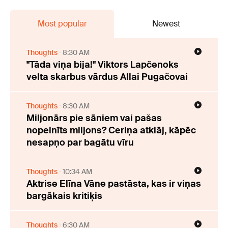
Most popular
Newest
Thoughts
8:30 AM
"Tāda viņa bija!" Viktors Lapčenoks
velta skarbus vārdus Allai Pugačovai
Thoughts
8:30 AM
Miljonārs pie sāniem vai pašas
nopelnīts miljons? Ceriņa atklāj, kāpēc
nesapņo par bagātu vīru
Thoughts
10:34 AM
Aktrise Elīna Vāne pastāsta, kas ir viņas
bargākais kritiķis
Thoughts
6:30 AM