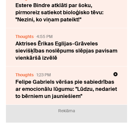
Estere Bindre atklāti par šoku,
pirmoreiz satiekot bioloģisko tēvu:
"Nezini, ko viņam pateikt!"
Thoughts
4:55 PM
Aktrises Ērikas Eglijas-Grāveles
sievišķības noslēpums slēpjas pavisam
vienkāršā izvēlē
Thoughts
1:23 PM
Felipe Gabriels vēršas pie sabiedrības
ar emocionālu lūgumu: "Lūdzu, nedariet
to bērniem un jauniešiem"
Reklāma