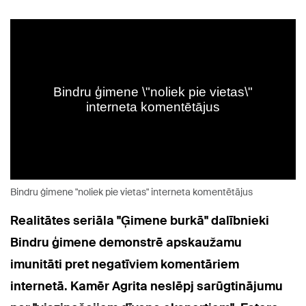
Bindru ģimene "noliek pie vietas" interneta komentētājus
Realitātes seriāla "Ģimene burkā" dalībnieki
Bindru ģimene demonstrē apskaužamu
imunitāti pret negatīviem komentāriem
internetā.
Kamēr Agrita neslēpj sarūgtinājumu