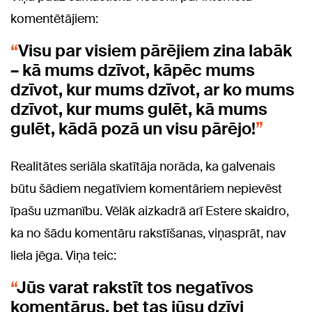
komentētājiem:
Visu par visiem pārējiem zina labāk
– kā mums dzīvot, kāpēc mums
dzīvot, kur mums dzīvot, ar ko mums
dzīvot, kur mums gulēt, kā mums
gulēt, kādā pozā un visu pārējo!
Realitātes seriāla skatītāja norāda, ka galvenais
būtu šādiem negatīviem komentāriem nepievēst
īpašu uzmanību. Vēlāk aizkadrā arī Estere skaidro,
ka no šādu komentāru rakstīšanas, viņasprāt, nav
liela jēga. Viņa teic:
Jūs varat rakstīt tos negatīvos
komentārus, bet tas jūsu dzīvi