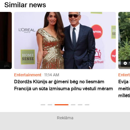
Similar news
Entertainment
11:14 AM
Enter
Džordžs Klūnijs ar ģimeni bēg no liesmām
Evija
Francijā un sūta izmisuma pilnu vēstuli mēram
meiti
mīlēti
Reklāma