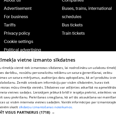
About us
Companies
Advertisement
Buses, trains, international
For business
schedules
Tariffs
Bus tickets
Privacy policy
Train tickets
Cookie settings
Political advertising
Cookie policy
 tīmekļa vietne izmanto sīkdatnes
Commenting terms
 tīmekļa vietnē tiek izmantotas sīkdatnes, lai nodrošinātu un uzlabotu tīmek
nes darbību., nosūtītu personalizētu reklāmu un satura ģenerēšanai, veiktu
āmas un satura mērījumus, auditorijas datu apkopošanu, kā arī produktu izst
TV program
zlabošanu. Zemāk sniedzam informāciju par visām sīkdatnēm, kuras tiek
Contract rules
ntotas mūsu tīmekļa vietnēs. Sīkdatnes var atšķirties atkarībā no apmeklētā
rneta vietnes sadaļas. Lietotājam jebkurā brīdī ir iespēja piekrist, atteikties va
360 Ziņu kontakti
īt savu piekrišanu. Piekrišanas sniegšana, kā arī tās atsaukšana vai mainīša
ecas uz visām interneta vietnes sadaļām. Vairāk informācijas par izmantotaj
Helio Media
atnēm skatīt
sīkdatņu izmantošanas noteikumos.
ĪT VISUS PARTNERUS
(1718) →
Vortal assistance service: e-mail -
info@1188.lv