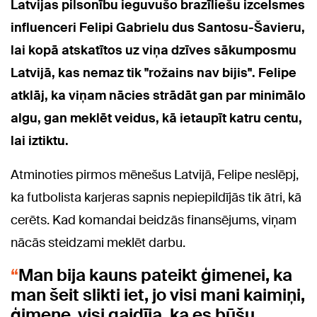
Latvijas pilsonību ieguvušo brazīliešu izcelsmes
influenceri Felipi Gabrielu dus Santosu-Šavieru,
lai kopā atskatītos uz viņa dzīves sākumposmu
Latvijā, kas nemaz tik "rožains nav bijis". Felipe
atklāj, ka viņam nācies strādāt gan par minimālo
algu, gan meklēt veidus, kā ietaupīt katru centu,
lai iztiktu.
Atminoties pirmos mēnešus Latvijā, Felipe neslēpj,
ka futbolista karjeras sapnis nepiepildījās tik ātri, kā
cerēts. Kad komandai beidzās finansējums, viņam
nācās steidzami meklēt darbu.
Man bija kauns pateikt ģimenei, ka
man šeit slikti iet, jo visi mani kaimiņi,
ģimene, visi gaidīja, ka es būšu