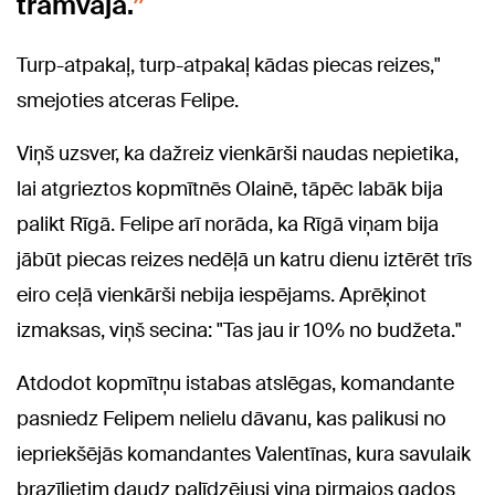
tramvajā.
Turp-atpakaļ, turp-atpakaļ kādas piecas reizes,"
smejoties atceras Felipe.
Viņš uzsver, ka dažreiz vienkārši naudas nepietika,
lai atgrieztos kopmītnēs Olainē, tāpēc labāk bija
palikt Rīgā. Felipe arī norāda, ka Rīgā viņam bija
jābūt piecas reizes nedēļā un katru dienu iztērēt trīs
eiro ceļā vienkārši nebija iespējams. Aprēķinot
izmaksas, viņš secina: "Tas jau ir 10% no budžeta."
Atdodot kopmītņu istabas atslēgas, komandante
pasniedz Felipem nelielu dāvanu, kas palikusi no
iepriekšējās komandantes Valentīnas, kura savulaik
brazīlietim daudz palīdzējusi viņa pirmajos gados