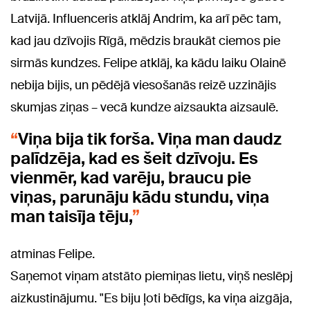
Latvijā. Influenceris atklāj Andrim, ka arī pēc tam,
kad jau dzīvojis Rīgā, mēdzis braukāt ciemos pie
sirmās kundzes. Felipe atklāj, ka kādu laiku Olainē
nebija bijis, un pēdējā viesošanās reizē uzzinājis
skumjas ziņas – vecā kundze aizsaukta aizsaulē.
Viņa bija tik forša. Viņa man daudz
palīdzēja, kad es šeit dzīvoju. Es
vienmēr, kad varēju, braucu pie
viņas, parunāju kādu stundu, viņa
man taisīja tēju,
atminas Felipe.
Saņemot viņam atstāto piemiņas lietu, viņš neslēpj
aizkustinājumu. "Es biju ļoti bēdīgs, ka viņa aizgāja,