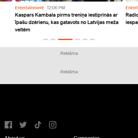
Entertainment
12:06 PM
Enter
Kaspars Kambala pirms treniņa iestiprinās ar
Radio
īpašu dzērienu, kas gatavots no Latvijas meža
iespa
veltēm
Reklāma
Reklāma