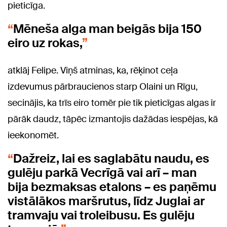
pieticīga.
Mēneša alga man beigās bija 150
eiro uz rokas,
atklāj Felipe. Viņš atminas, ka, rēķinot ceļa
izdevumus pārbraucienos starp Olaini un Rīgu,
secinājis, ka trīs eiro tomēr pie tik pieticīgas algas ir
pārāk daudz, tāpēc izmantojis dažādas iespējas, kā
ieekonomēt.
Dažreiz, lai es saglabātu naudu, es
gulēju parkā Vecrīgā vai arī – man
bija bezmaksas etalons – es paņēmu
vistālākos maršrutus, līdz Juglai ar
tramvaju vai troleibusu. Es gulēju