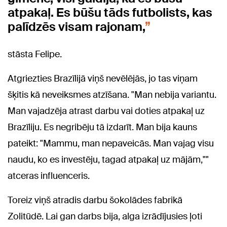
atpakaļ. Es būšu tāds futbolists, kas
palīdzēs visam rajonam,
stāsta Felipe.
Atgriezties Brazīlijā viņš nevēlējās, jo tas viņam
šķitis kā neveiksmes atzīšana. "Man nebija variantu.
Man vajadzēja atrast darbu vai doties atpakaļ uz
Brazīliju. Es negribēju tā izdarīt. Man bija kauns
pateikt: "Mammu, man nepaveicās. Man vajag visu
naudu, ko es investēju, tagad atpakaļ uz mājām,""
atceras influenceris.
Toreiz viņš atradis darbu šokolādes fabrikā
Zolitūdē. Lai gan darbs bija, alga izrādījusies ļoti