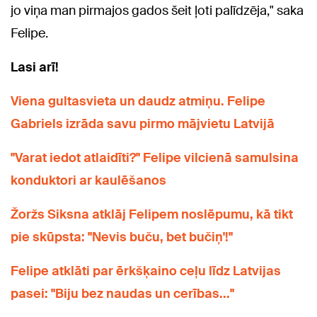
jo viņa man pirmajos gados šeit ļoti palīdzēja," saka
Felipe.
Lasi arī!
Viena gultasvieta un daudz atmiņu. Felipe
Gabriels izrāda savu pirmo mājvietu Latvijā
"Varat iedot atlaidīti?" Felipe vilcienā samulsina
konduktori ar kaulēšanos
Žoržs Siksna atklāj Felipem noslēpumu, kā tikt
pie skūpsta: "Nevis buču, bet bučiņ'!"
Felipe atklāti par ērkšķaino ceļu līdz Latvijas
pasei: "Biju bez naudas un cerības..."