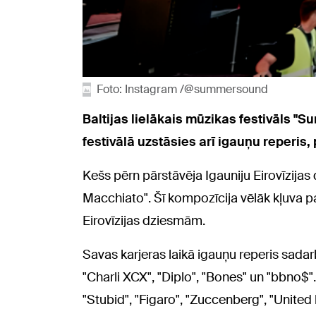
Foto: Instagram /@summersound
Baltijas lielākais mūzikas festivāls "
festivālā uzstāsies arī igauņu reperis
Kešs pērn pārstāvēja Igauniju Eirovīzija
Macchiato". Šī kompozīcija vēlāk kļuva 
Eirovīzijas dziesmām.
Savas karjeras laikā igauņu reperis sada
"Charli XCX", "Diplo", "Bones" un "bbno$"
"Stubid", "Figaro", "Zuccenberg", "United