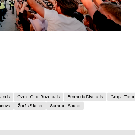
ilands
Ozols, Girts Rozentals
Bermudu Divsturis
Grupa "Taut
anovs
Žoržs Siksna
Summer Sound