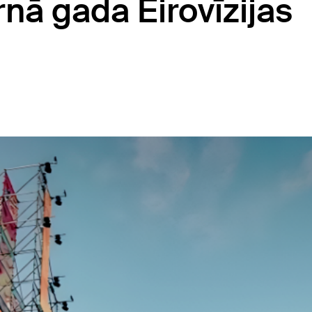
rnā gada Eirovīzijas