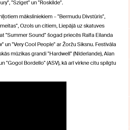
ry", "Sziget" un "Roskilde".
iemīļotiem māksliniekiem – "Bermudu Divstūris",
umeitas", Ozols un citiem, Liepājā uz skatuves
pat "Summer Sound" šogad priecēs Ralfa Eilanda
 un "Very Cool People" ar Žoržu Siksnu. Festivāla
skās mūzikas grandi "Hardwell" (Nīderlande), Alan
 un "Gogol Bordello" (ASV), kā arī virkne citu spilgtu