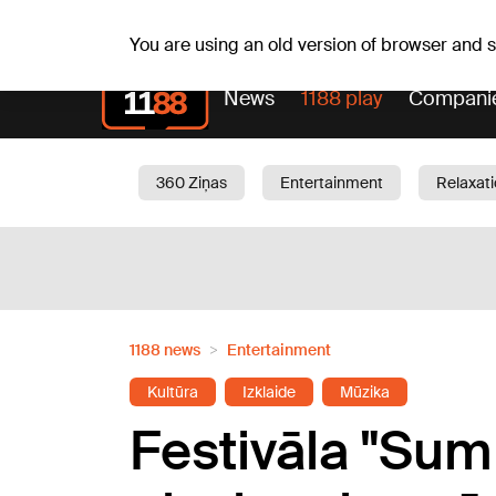
Fr, 07.08.2026.
+19
°C
Alfrēds, Fredis, Madars
You are using an old version of browser and
News
1188 play
Compani
360 Ziņas
Entertainment
Relaxat
Current
Traffic
Beauty
Chil
1188 news
Entertainment
Kultūra
Izklaide
Mūzika
Festivāla "Su