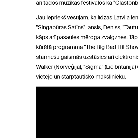
arī tādos mūzikas festivālos kā "Glastonbu
Jau iepriekš vēstījām, ka līdzās Latvijā 
"Singapūras Satīns", ansis, Deniss, "Taut
kāps arī pasaules mēroga zvaigznes. Tā
kūrētā programma "The Big Bad Hit Show"
starmešu gaismās uzstāsies arī elektroni
Walker (Norvēģija), "Sigma" (Lielbritānija)
vietējo un starptautisko mākslinieku.