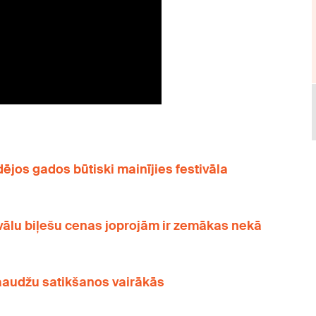
ējos gados būtiski mainījies festivāla
ivālu biļešu cenas joprojām ir zemākas nekā
aaudžu satikšanos vairākās