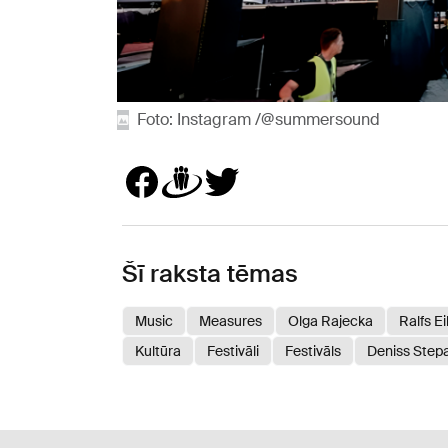
Foto: Instagram /@summersound
Šī raksta tēmas
Music
Measures
Olga Rajecka
Ralfs E
Kultūra
Festivāli
Festivāls
Deniss Step