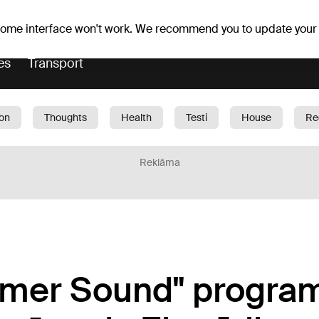
Weather forecast
Horoscopes
 some interface won't work. We recommend you to update your
es
Transport
ion
Thoughts
Health
Testi
House
Re
dren
Car
1188 play
Sport
Business
G
Reklāma
mmer Sound" progra