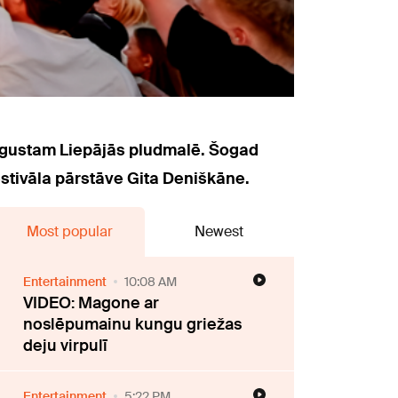
 augustam
Liepājās
pludmalē. Šogad
estivāla pārstāve Gita Deniškāne.
Most popular
Newest
Entertainment
10:08 AM
VIDEO: Magone ar
noslēpumainu kungu griežas
deju virpulī
Entertainment
5:22 PM