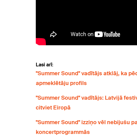
Lasi arī:
"Summer Sound" vadītājs atklāj, ka pēd
apmeklētāju profils
"Summer Sound" vadītājs: Latvijā fest
citviet Eiropā
"Summer Sound" izziņo vēl nebijušu p
koncertprogrammās