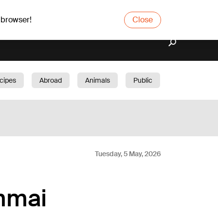
 browser!
Close
cipes
Abroad
Animals
Public
arden
Tuesday, 5 May, 2026
mmai