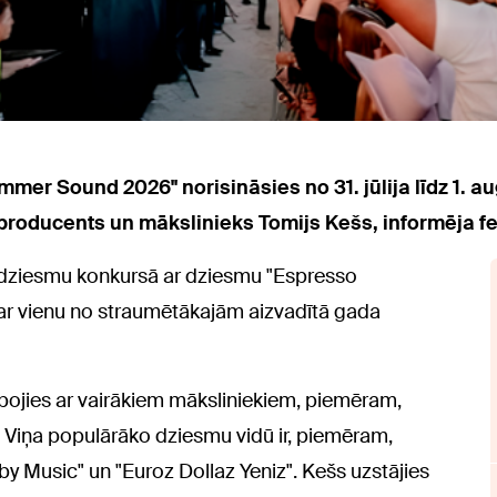
Summer
Sound 2026" norisināsies
no 31. jūlija līdz 1.
, producents un mākslinieks Tomijs Kešs
, informēja f
s dziesmu konkursā ar dziesmu "Espresso
par vienu no straumētākajām aizvadītā gada
rbojies ar vairākiem māksliniekiem, piemēram,
. Viņa populārāko dziesmu vidū ir, piemēram,
 by Music" un "Euroz Dollaz Yeniz". Kešs uzstājies