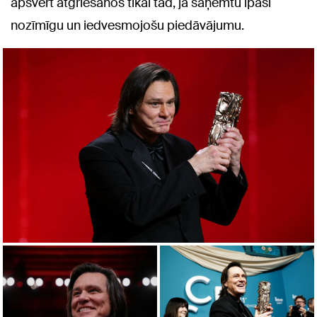
apsvērt atgriešanos tikai tad, ja saņemtu īpaši
nozīmīgu un iedvesmojošu piedāvājumu.