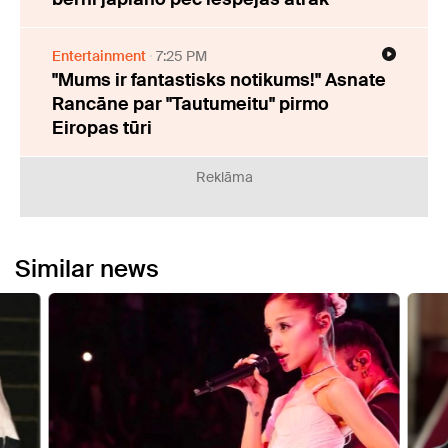
Entertainment
7:25 PM
"Mums ir fantastisks notikums!" Asnate
Rancāne par "Tautumeitu" pirmo
Eiropas tūri
Reklāma
Similar news