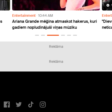
Entertainment
10:44 AM
Enter
is
Ariana Grande mēģina atmaskot hakerus, kuri
"Diev
gadiem nopludinājuši viņas mūziku
netic
Reklāma
Reklāma