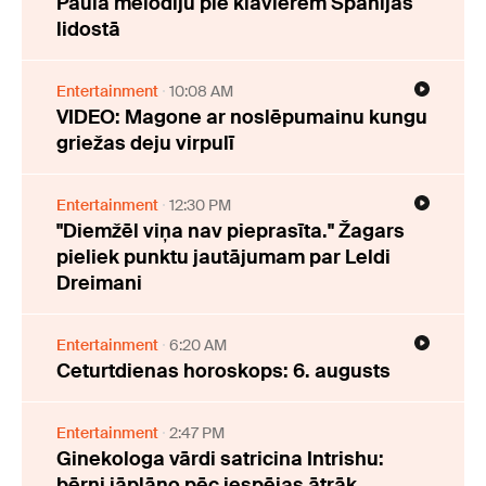
Paula melodiju pie klavierēm Spānijas
lidostā
Entertainment
10:08 AM
VIDEO: Magone ar noslēpumainu kungu
griežas deju virpulī
Entertainment
12:30 PM
"Diemžēl viņa nav pieprasīta." Žagars
pieliek punktu jautājumam par Leldi
Dreimani
Entertainment
6:20 AM
Ceturtdienas horoskops: 6. augusts
Entertainment
2:47 PM
Ginekologa vārdi satricina Intrishu:
bērni jāplāno pēc iespējas ātrāk