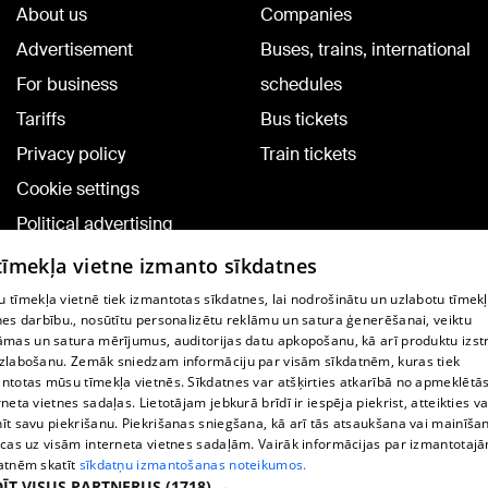
About us
Companies
Advertisement
Buses, trains, international
For business
schedules
Tariffs
Bus tickets
Privacy policy
Train tickets
Cookie settings
Political advertising
Cookie policy
 tīmekļa vietne izmanto sīkdatnes
Commenting terms
 tīmekļa vietnē tiek izmantotas sīkdatnes, lai nodrošinātu un uzlabotu tīmek
nes darbību., nosūtītu personalizētu reklāmu un satura ģenerēšanai, veiktu
āmas un satura mērījumus, auditorijas datu apkopošanu, kā arī produktu izst
TV program
zlabošanu. Zemāk sniedzam informāciju par visām sīkdatnēm, kuras tiek
Contract rules
ntotas mūsu tīmekļa vietnēs. Sīkdatnes var atšķirties atkarībā no apmeklētā
rneta vietnes sadaļas. Lietotājam jebkurā brīdī ir iespēja piekrist, atteikties va
360 Ziņu kontakti
īt savu piekrišanu. Piekrišanas sniegšana, kā arī tās atsaukšana vai mainīša
ecas uz visām interneta vietnes sadaļām. Vairāk informācijas par izmantotaj
Helio Media
atnēm skatīt
sīkdatņu izmantošanas noteikumos.
ĪT VISUS PARTNERUS
(1718) →