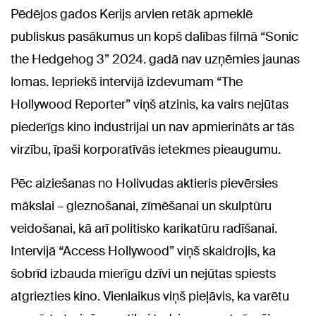
Pēdējos gados Kerijs arvien retāk apmeklē
publiskus pasākumus un kopš dalības filmā “Sonic
the Hedgehog 3” 2024. gadā nav uzņēmies jaunas
lomas. Iepriekš intervijā izdevumam “The
Hollywood Reporter” viņš atzinis, ka vairs nejūtas
piederīgs kino industrijai un nav apmierināts ar tās
virzību, īpaši korporatīvās ietekmes pieaugumu.
Pēc aiziešanas no Holivudas aktieris pievērsies
mākslai – gleznošanai, zīmēšanai un skulptūru
veidošanai, kā arī politisko karikatūru radīšanai.
Intervijā “Access Hollywood” viņš skaidrojis, ka
šobrīd izbauda mierīgu dzīvi un nejūtas spiests
atgriezties kino. Vienlaikus viņš pieļāvis, ka varētu