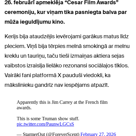
26. februārī apmeklēja “Cesar Film Awards”
ceremoniju, kur viņam tika pasniegta balva par
mūža ieguldījumu kino.
Kerijs bija ataudzējis ievērojami garākus matus līdz
pleciem. Viņš bija tērpies melnā smokingā ar melnu
kreklu un tauriņu, taču tieši izmaiņas aktiera sejas
vaibstos izraisīja lielāko rezonansi sociālajos tīklos.
Vairāki fani platformā X pauduši viedokli, ka
mākslinieku gandrīz nav iespējams atpazīt.