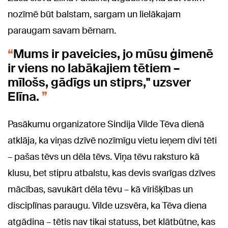
nozīmē būt balstam, sargam un lielākajam
paraugam savam bērnam.
Mums ir paveicies, jo mūsu ģimenē
ir viens no labākajiem tētiem –
mīlošs, gādīgs un stiprs," uzsver
Elīna.
Pasākumu organizatore Sindija Vilde Tēva dienā
atklāja, ka viņas dzīvē nozīmīgu vietu ieņem divi tēti
– pašas tēvs un dēla tēvs. Viņa tēvu raksturo kā
klusu, bet stipru atbalstu, kas devis svarīgas dzīves
mācības, savukārt dēla tēvu – kā vīrišķības un
disciplīnas paraugu. Vilde uzsvēra, ka Tēva diena
atgādina – tētis nav tikai statuss, bet klātbūtne, kas