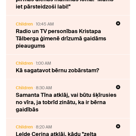
iet pārsteidzoši labi!"
Children
10:45 AM
Radio un TV personības Kristapa
Tālberga ģimenē drīzumā gaidāms
pieaugums
Children
1:00 AM
Kā sagatavot bērnu zobārstam?
Children
8:30 AM
Samanta Tīna atklāj, vai būtu šķīrusies
no vīra, ja tobrīd zinātu, ka ir bērna
gaidībās
Children
8:20 AM
Lelde Ceriņa atklāj, kādu "zelta