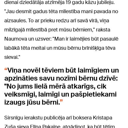
dienai dziedātāja atzīmēja 19 gadu kāzu jubileju.
"Jau desmit gadus tēta mīlestība mani pavada no
aizsaules. To ar prieku redzu arī savā vīrā, viņa
milzīgajā mīlestībā pret mūsu bērniem," raksta
Naumova un uzsver: "Man ir laimējies būt pasaulē
labākā tēta meitai un mūsu bērnu brīnišķīga tēva
sievai."
Viņa novēl tēviem būt laimīgiem un
apzināties savu nozīmi bērnu dzīvē:
"No jums lielā mērā atkarīgs, cik
veiksmīgi, laimīgi un pašpietiekami
izaugs jūsu bērni.
Sirsnīgu ierakstu publicēja arī boksera Kristapa
Zuša sieva Elīna Pakalne, atgādinot, ka būt tētim