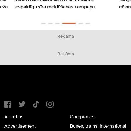
šanas kampaņu
cēloni neparastajai pašsajūtai
Reklāma
Reklāma
About us
Companies
Advertisement
Buses, trains, international