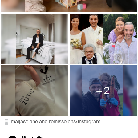
2
maijasejane and reinissejans/Instagram