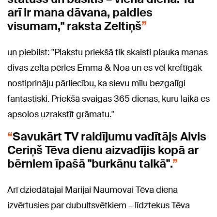
arī ir mana dāvana, paldies
visumam," raksta Zeltiņš
un piebilst: "Plakstu priekšā tik skaisti plauka manas
divas zelta pērles Emma & Noa un es vēl kreftīgāk
nostiprināju pārliecību, ka sievu mīlu bezgalīgi
fantastiski. Priekšā svaigas 365 dienas, kuru laikā es
apsolos uzrakstīt grāmatu."
Savukārt TV raidījumu vadītājs Aivis
Ceriņš Tēva dienu aizvadījis kopā ar
bērniem īpašā "burkānu talkā".
Arī dziedātajai Marijai Naumovai Tēva diena
izvērtusies par dubultsvētkiem – līdztekus Tēva