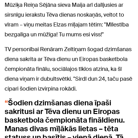
Mūziķa Reiņa Sējāna sieva Maija arī dalījusies ar
sirsnīgu ierakstu Tēva dienas noskaņās, veltot to
vīram – viņu meitas Elzas mīļajam tētim: "Mīlestība
bezgalīga un mūžīga! Tu mums esi viss!"
TV personībai Renāram Zeltiņam šogad dzimšanas
diena sakrita ar Tēva dienu un Eiropas basketbola
čempionāta finālu, sociālajos tīklos atzina, ka šī
diena viņam ir dubultsvētki. "Sirdī dun 24, taču pasē
cipari šodien izvirpina rokādi.
Šodien dzimšanas diena īpaši
sakritusi ar Tēva dienu un Eiropas
basketbola čempionāta fināldienu.
Manas divas mīļākās lietas – tēta
statuss un basītis – vienā dienā. Tā