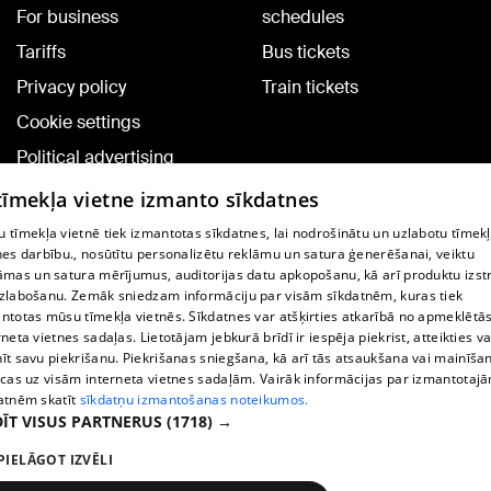
For business
schedules
Tariffs
Bus tickets
Privacy policy
Train tickets
Cookie settings
Political advertising
Cookie policy
 tīmekļa vietne izmanto sīkdatnes
Commenting terms
 tīmekļa vietnē tiek izmantotas sīkdatnes, lai nodrošinātu un uzlabotu tīmek
nes darbību., nosūtītu personalizētu reklāmu un satura ģenerēšanai, veiktu
āmas un satura mērījumus, auditorijas datu apkopošanu, kā arī produktu izst
TV program
zlabošanu. Zemāk sniedzam informāciju par visām sīkdatnēm, kuras tiek
Contract rules
ntotas mūsu tīmekļa vietnēs. Sīkdatnes var atšķirties atkarībā no apmeklētā
rneta vietnes sadaļas. Lietotājam jebkurā brīdī ir iespēja piekrist, atteikties va
360 Ziņu kontakti
īt savu piekrišanu. Piekrišanas sniegšana, kā arī tās atsaukšana vai mainīša
ecas uz visām interneta vietnes sadaļām. Vairāk informācijas par izmantotaj
Helio Media
atnēm skatīt
sīkdatņu izmantošanas noteikumos.
ĪT VISUS PARTNERUS
(1718) →
Vortal assistance service: e-mail -
info@1188.lv
PIELĀGOT IZVĒLI
Copyright © 2004-2026 SIA HELIO MEDIA.