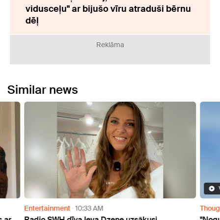
vidusceļu" ar bijušo vīru atraduši bērnu
dēļ
Reklāma
Similar news
Video
Thoughts
8:30 AM
zene uzsākusi
"Noguru no nekā..." Aktrise Linda K