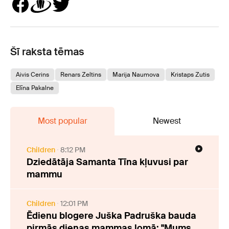
Šī raksta tēmas
Aivis Cerins
Renars Zeltins
Marija Naumova
Kristaps Zutis
Elīna Pakalne
Most popular
Newest
Children
8:12 PM
Dziedātāja Samanta Tīna kļuvusi par
mammu
Children
12:01 PM
Ēdienu blogere Juška Padruška bauda
pirmās dienas mammas lomā: "Mums