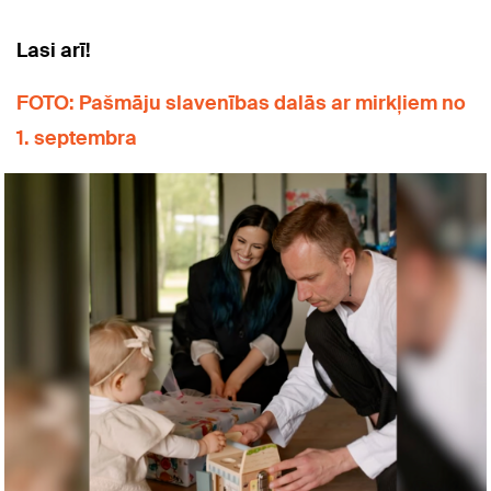
Lasi arī!
FOTO: Pašmāju slavenības dalās ar mirkļiem no
1. septembra