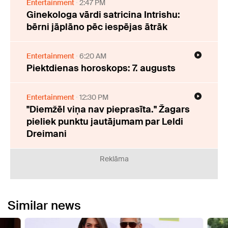
Entertainment
2:47 PM
Ginekologa vārdi satricina Intrishu:
bērni jāplāno pēc iespējas ātrāk
Entertainment
6:20 AM
Piektdienas horoskops: 7. augusts
Entertainment
12:30 PM
"Diemžēl viņa nav pieprasīta." Žagars
pieliek punktu jautājumam par Leldi
Dreimani
Reklāma
Similar news