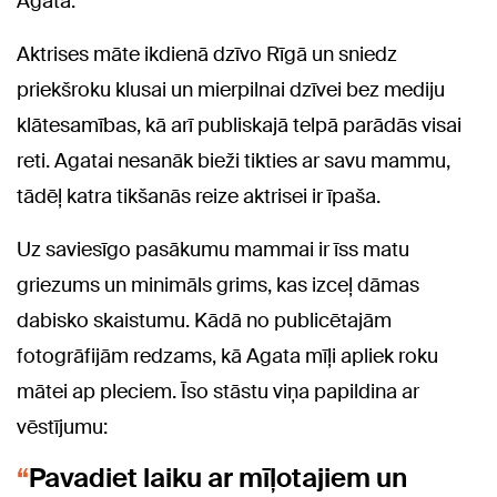
Agata.
Aktrises māte ikdienā dzīvo Rīgā un sniedz
priekšroku klusai un mierpilnai dzīvei bez mediju
klātesamības, kā arī publiskajā telpā parādās visai
reti. Agatai nesanāk bieži tikties ar savu mammu,
tādēļ katra tikšanās reize aktrisei ir īpaša.
Uz saviesīgo pasākumu mammai ir īss matu
griezums un minimāls grims, kas izceļ dāmas
dabisko skaistumu. Kādā no publicētajām
fotogrāfijām redzams, kā Agata mīļi apliek roku
mātei ap pleciem. Īso stāstu viņa papildina ar
vēstījumu:
Pavadiet laiku ar mīļotajiem un