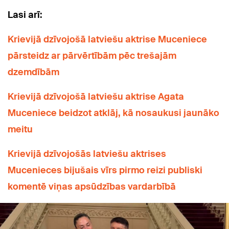
Lasi arī:
Krievijā dzīvojošā latviešu aktrise Muceniece
pārsteidz ar pārvērtībām pēc trešajām
dzemdībām
Krievijā dzīvojošā latviešu aktrise Agata
Muceniece beidzot atklāj, kā nosaukusi jaunāko
meitu
Krievijā dzīvojošās latviešu aktrises
Mucenieces bijušais vīrs pirmo reizi publiski
komentē viņas apsūdzības vardarbībā