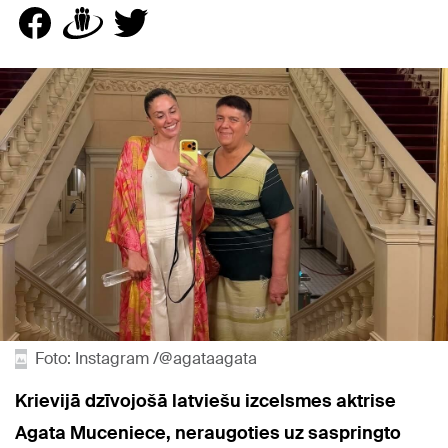
Foto: Instagram /@agataagata
Krievijā dzīvojošā latviešu izcelsmes aktrise
Agata Muceniece, neraugoties uz saspringto