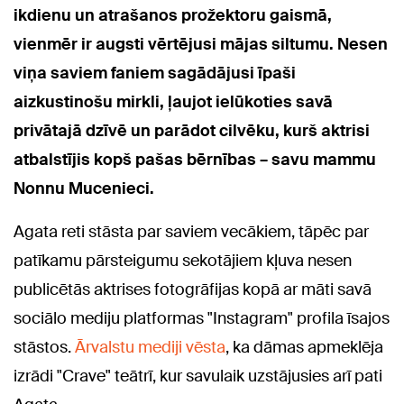
ikdienu un atrašanos prožektoru gaismā,
vienmēr ir augsti vērtējusi mājas siltumu. Nesen
viņa saviem faniem sagādājusi īpaši
aizkustinošu mirkli, ļaujot ielūkoties savā
privātajā dzīvē un parādot cilvēku, kurš aktrisi
atbalstījis kopš pašas bērnības – savu mammu
Nonnu Mucenieci.
Agata reti stāsta par saviem vecākiem, tāpēc par
patīkamu pārsteigumu sekotājiem kļuva nesen
publicētās aktrises fotogrāfijas kopā ar māti savā
sociālo mediju platformas "Instagram" profila īsajos
stāstos.
Ārvalstu mediji vēsta
, ka dāmas apmeklēja
izrādi "Crave" teātrī, kur savulaik uzstājusies arī pati