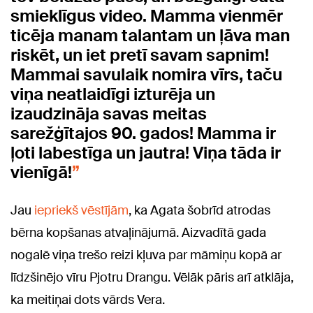
smieklīgus video. Mamma vienmēr
ticēja manam talantam un ļāva man
riskēt, un iet pretī savam sapnim!
Mammai savulaik nomira vīrs, taču
viņa neatlaidīgi izturēja un
izaudzināja savas meitas
sarežģītajos 90. gados! Mamma ir
ļoti labestīga un jautra! Viņa tāda ir
vienīgā!
Jau
iepriekš vēstījām
, ka Agata šobrīd atrodas
bērna kopšanas atvaļinājumā. Aizvadītā gada
nogalē viņa trešo reizi kļuva par māmiņu kopā ar
līdzšinējo vīru Pjotru Drangu. Vēlāk pāris arī atklāja,
ka meitiņai dots vārds Vera.