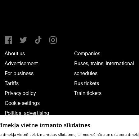
About us
Companies
Advertisement
Buses, trains, international
For business
schedules
Tariffs
Bus tickets
Privacy policy
Train tickets
Cookie settings
Political advertising
Cookie policy
 tīmekļa vietne izmanto sīkdatnes
Commenting terms
 tīmekļa vietnē tiek izmantotas sīkdatnes, lai nodrošinātu un uzlabotu tīmek