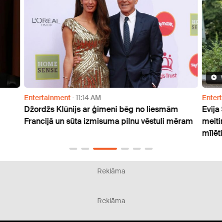
Entertainment
11:14 AM
Enter
Džordžs Klūnijs ar ģimeni bēg no liesmām
Evija
Francijā un sūta izmisuma pilnu vēstuli mēram
meiti
mīlēti
Reklāma
Reklāma