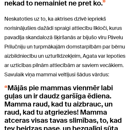
nekad to nemainiet ne pret ko.
Neskatoties uz to, ka aktrises dzīvē iepriekš
norisinājušies dažādi spraigi attiecību līkloči, kurus
pavadīja skandalozā šķiršanās ar bijušo vīru Pāvelu
Prilučniju un turpmākajām domstarpībām par bērnu
aizbildniecību un uzturlīdzekļeim, Agata var lepoties
ar uzticības pilnām attiecībām ar saviem vecākiem.
Savulaik viņa mammai veltījusi šādus vārdus:
Mājās pie mammas vienmēr labi
guļas un ir daudz garšīga ēdiena.
Mamma raud, kad tu aizbrauc, un
raud, kad tu atgriezies! Mamma
atceras visas tavas slimības, to, kad
tev beidzas pase, un bezgalīgi sūta