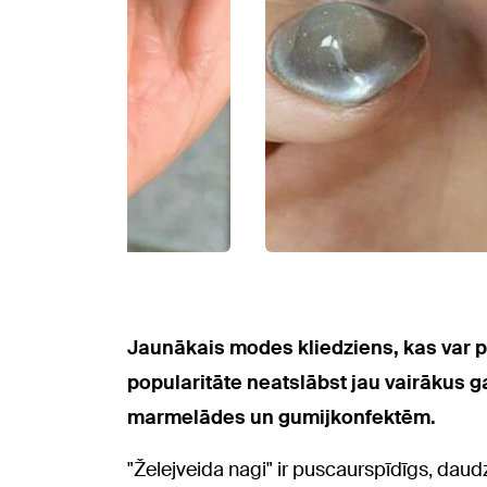
Jaunākais modes kliedziens, kas var palī
popularitāte neatslābst jau vairākus 
marmelādes un gumijkonfektēm.
"Želejveida nagi" ir puscaurspīdīgs, daud