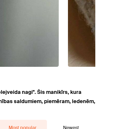
elejveida nagi". Šis manikīrs, kura
bērnības saldumiem, piemēram, ledenēm,
Most popular
Newest