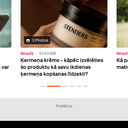
Beauty
8:00 AM
Beaut
ies
Kā pareizi rūpēties par lokainiem
Frizi
matiem?
vaja
Reklāma