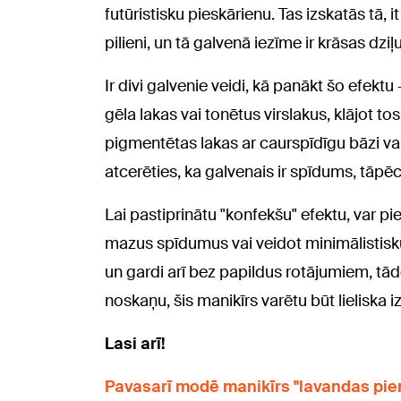
futūristisku pieskārienu. Tas izskatās tā, 
pilieni, un tā galvenā iezīme ir krāsas dz
Ir divi galvenie veidi, kā panākt šo efekt
gēla lakas vai tonētus virslakus, klājot tos 
pigmentētas lakas ar caurspīdīgu bāzi vai 
atcerēties, ka galvenais ir spīdums, tāpē
Lai pastiprinātu "konfekšu" efektu, var p
mazus spīdumus vai veidot minimālistisku 
un gardi arī bez papildus rotājumiem, tād
noskaņu, šis manikīrs varētu būt lieliska i
Lasi arī!
Pavasarī modē manikīrs "lavandas pie