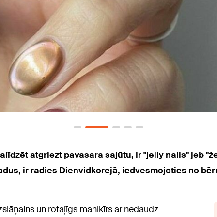
dzēt atgriezt pavasara sajūtu, ir "jelly nails" jeb "ž
gadus, ir radies Dienvidkorejā, iedvesmojoties no 
zslāņains un rotaļīgs manikīrs ar nedaudz