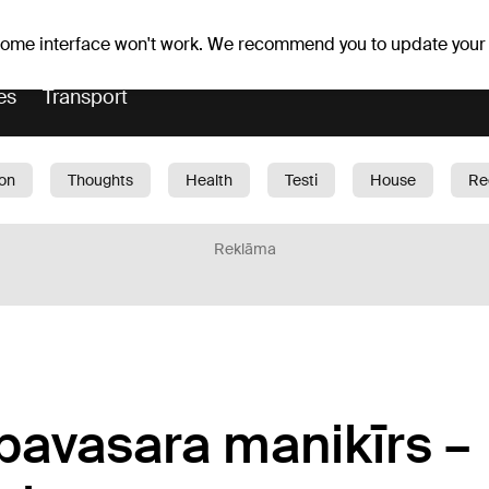
Weather forecast
Horoscopes
 some interface won't work. We recommend you to update your
es
Transport
ion
Thoughts
Health
Testi
House
Re
dren
Car
1188 play
Sport
Business
G
Reklāma
pavasara manikīrs –