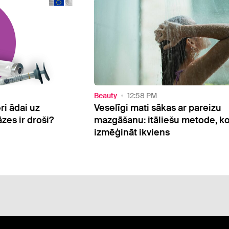
3 Photos
Beauty
10:43 AM
s ar pareizu
Ķermeņa krēms – kāpēc izvēlēt
šu metode, ko var
šo produktu kā savu ikdienas
ķermeņa kopšanas līdzekli?