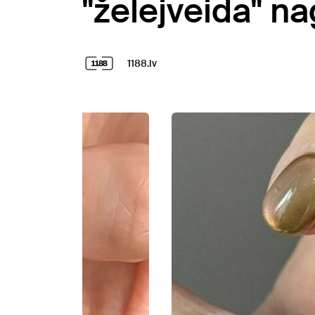
"želejveida" na
1188.lv