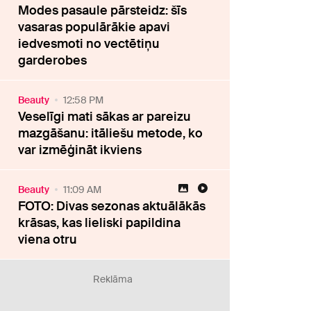
Modes pasaule pārsteidz: šīs
vasaras populārākie apavi
iedvesmoti no vectētiņu
garderobes
Beauty
12:58 PM
Veselīgi mati sākas ar pareizu
mazgāšanu: itāliešu metode, ko
var izmēģināt ikviens
Beauty
11:09 AM
FOTO: Divas sezonas aktuālākās
krāsas, kas lieliski papildina
viena otru
Reklāma