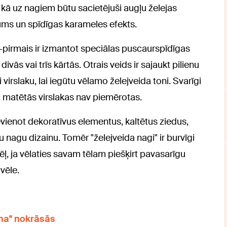
it kā uz nagiem būtu sacietējuši augļu želejas
iļums un spīdīgas karameles efekts.
u –pirmais ir izmantot speciālas puscaurspīdīgas
divās vai trīs kārtās. Otrais veids ir sajaukt pilienu
virslaku, lai iegūtu vēlamo želejveida toni. Svarīgi
c matētās virslakas nav piemērotas.
ievienot dekoratīvus elementus, kaltētus ziedus,
nagu dizainu. Tomēr "želejveida nagi" ir burvīgi
ēļ, ja vēlaties savam tēlam piešķirt pavasarīgu
zvēle.
na" nokrāsās