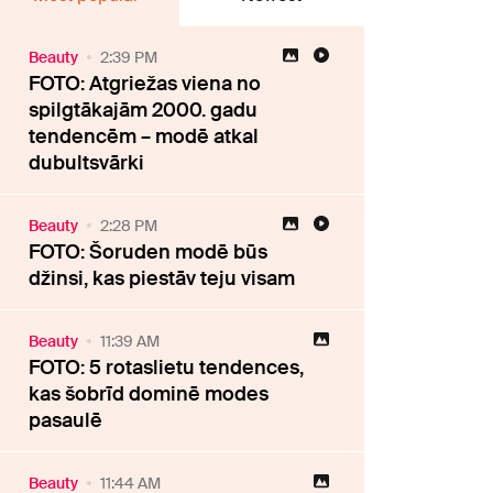
Beauty
2:39 PM
FOTO: Atgriežas viena no
spilgtākajām 2000. gadu
tendencēm – modē atkal
dubultsvārki
Beauty
2:28 PM
FOTO: Šoruden modē būs
džinsi, kas piestāv teju visam
Beauty
11:39 AM
FOTO: 5 rotaslietu tendences,
kas šobrīd dominē modes
pasaulē
Beauty
11:44 AM