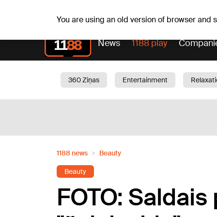
Th, 06.08.2026.
+19
°C
Alfrēds, Fredis, Madars
You are using an old version of browser and
News
1188 play
Compani
360 Ziņas
Entertainment
Relaxat
Current
Traffic
Beauty
Chil
1188 news
Beauty
Beauty
FOTO: Saldais 