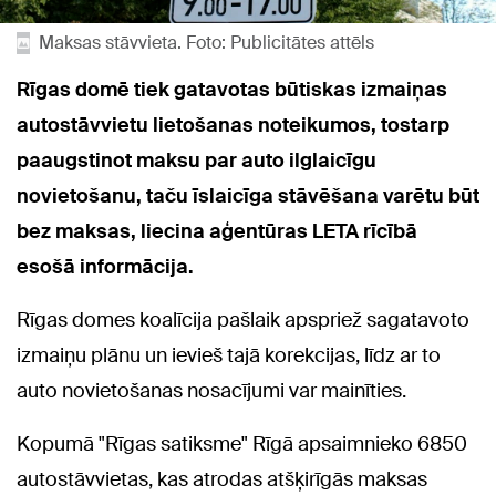
Maksas stāvvieta. Foto: Publicitātes attēls
Rīgas domē tiek gatavotas būtiskas izmaiņas
autostāvvietu lietošanas noteikumos, tostarp
paaugstinot maksu par auto ilglaicīgu
novietošanu, taču īslaicīga stāvēšana varētu būt
bez maksas, liecina aģentūras LETA rīcībā
esošā informācija.
Rīgas domes koalīcija pašlaik apspriež sagatavoto
izmaiņu plānu un ievieš tajā korekcijas, līdz ar to
auto novietošanas nosacījumi var mainīties.
Kopumā "Rīgas satiksme" Rīgā apsaimnieko 6850
autostāvvietas, kas atrodas atšķirīgās maksas