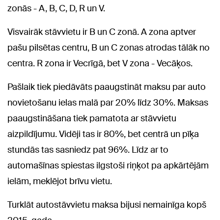
zonās - A, B, C, D, R un V.
Visvairāk stāvvietu ir B un C zonā. A zona aptver
pašu pilsētas centru, B un C zonas atrodas tālāk no
centra. R zona ir Vecrīgā, bet V zona - Vecāķos.
Pašlaik tiek piedāvāts paaugstināt maksu par auto
novietošanu ielas malā par 20% līdz 30%. Maksas
paaugstināšana tiek pamatota ar stāvvietu
aizpildījumu. Vidēji tas ir 80%, bet centrā un pīķa
stundās tas sasniedz pat 96%. Līdz ar to
automašīnas spiestas ilgstoši riņķot pa apkārtējām
ielām, meklējot brīvu vietu.
Turklāt autostāvvietu maksa bijusi nemainīga kopš