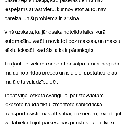
pašreizējā situācija, kad pilsētas centrā nav
iespējams atrast vietu, kur novietot auto, nav
pareiza, un šī problēma ir jārisina.
Viņš uzskata, ka jānosaka noteikts laiks, kurā
automašīnu varētu novietot bez maksas, un maksu
sāktu iekasēt, kad šis laiks ir pārsniegts.
Tas ļautu cilvēkiem saņemt pakalpojumus, nogādāt
mājās nopirktās preces un īslaicīgi apstāties ielas
malā citu vajadzību dēļ.
Tāpat viņa ieskatā svarīgi, lai par stāvvietām
iekasētā nauda tiktu izmantota sabiedriskā
transporta sistēmas attīstībai, piemēram, izveidojot
vai labiekārtojot pārsēšanās punktus. Tad cilvēki