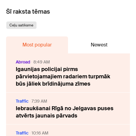
Šī raksta tēmas
Ceļu satiksme
Most popular
Newest
Abroad
8:49 AM
Igaunijas policijai pirms
pārvietojamajiem radariem turpmāk
būs jāliek brīdinājuma zīmes
Traffic
7:39 AM
Iebraukšanai Rīgā no Jelgavas puses
atvērts jaunais pārvads
Traffic
10:16 AM