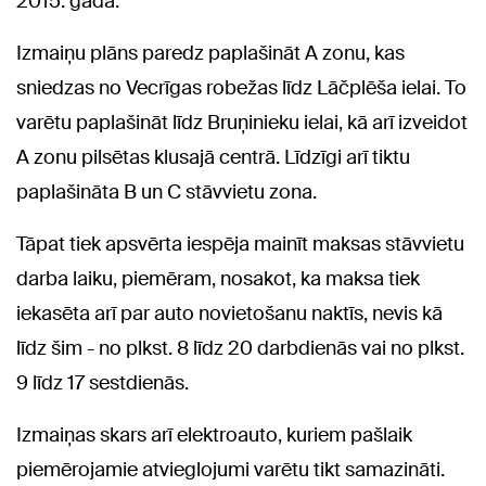
2015. gada.
Izmaiņu plāns paredz paplašināt A zonu, kas
sniedzas no Vecrīgas robežas līdz Lāčplēša ielai. To
varētu paplašināt līdz Bruņinieku ielai, kā arī izveidot
A zonu pilsētas klusajā centrā. Līdzīgi arī tiktu
paplašināta B un C stāvvietu zona.
Tāpat tiek apsvērta iespēja mainīt maksas stāvvietu
darba laiku, piemēram, nosakot, ka maksa tiek
iekasēta arī par auto novietošanu naktīs, nevis kā
līdz šim - no plkst. 8 līdz 20 darbdienās vai no plkst.
9 līdz 17 sestdienās.
Izmaiņas skars arī elektroauto, kuriem pašlaik
piemērojamie atvieglojumi varētu tikt samazināti.