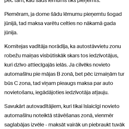
pēc tam, kad šāds lēmums tiks pieņemts.
Piemēram, ja dome šādu lēmumu pieņemtu šogad
jūnijā, tad maksa varētu celties no nākamā gada
jūnija.
Komitejas vadītāja norādīja, ka autostāvvietu zonu
robežu maiņas visbūtiskāk skars tos iedzīvotājus,
kuri dzīvo attiecīgajās ielās. Ja cilvēks novieto
automašīnu pie mājas B zonā, bet pēc izmaiņām tur
būs C zona, tad viņam pieaugs maksa par auto
novietošanu, iegādājoties iedzīvotāja atļauju.
Savukārt autovadītājiem, kuri tikai īslaicīgi novieto
automašīnu noteiktā stāvēšanas zonā, vienmēr
saglabājas izvēle - maksāt vairāk un piebraukt tuvāk