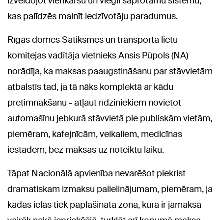
izveidojot vienkāršu un viegli saprotamu sistēmu,
kas palīdzēs mainīt iedzīvotāju paradumus.
Rīgas domes Satiksmes un transporta lietu
komitejas vadītāja vietnieks Ansis Pūpols (NA)
norādīja, ka maksas paaugstināšanu par stāvvietām
atbalstīs tad, ja tā nāks komplektā ar kādu
pretimnākšanu - atļaut rīdziniekiem novietot
automašīnu jebkurā stāvvietā pie publiskām vietām,
piemēram, kafejnīcām, veikaliem, medicīnas
iestādēm, bez maksas uz noteiktu laiku.
Tāpat Nacionālā apvienība nevarēšot piekrist
dramatiskam izmaksu palielinājumam, piemēram, ja
kādās ielās tiek paplašināta zona, kurā ir jāmaksā