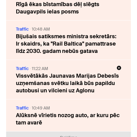
Rīgā ēkas bīstamības dēļ slēgts
Daugavpils ielas posms
Traffic
10:48 AM
Bijušais satiksmes ministra sekretārs:
Ir skaidrs, ka "Rail Baltica" pamattrase
līdz 2030. gadam nebūs gatava
Traffic
11:22 AM
Vissvētākās Jaunavas Marijas Debesīs
uzņemšanas svētku laikā būs papildu
autobusi un vilcieni uz Aglonu
Traffic
10:49 AM
Alūksnē vīrietis nozog auto, ar kuru pēc
tam avarē