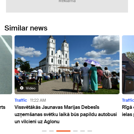
Reklāma
Similar news
Video
Traffic
11:22 AM
Traffi
rts
Vissvētākās Jaunavas Marijas Debesīs
Rīgā 
uzņemšanas svētku laikā būs papildu autobusi
ielas
un vilcieni uz Aglonu