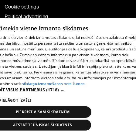
Cookie settings
Political advertising
Cookie policy
 tīmekļa vietne izmanto sīkdatnes
Commenting terms
 tīmekļa vietnē tiek izmantotas sīkdatnes, lai nodrošinātu un uzlabotu tīmek
nes darbību., nosūtītu personalizētu reklāmu un satura ģenerēšanai, veiktu
āmas un satura mērījumus, auditorijas datu apkopošanu, kā arī produktu izst
TV program
zlabošanu. Zemāk sniedzam informāciju par visām sīkdatnēm, kuras tiek
Contract rules
ntotas mūsu tīmekļa vietnēs. Sīkdatnes var atšķirties atkarībā no apmeklētā
rneta vietnes sadaļas. Lietotājam jebkurā brīdī ir iespēja piekrist, atteikties va
360 Ziņu kontakti
īt savu piekrišanu. Piekrišanas sniegšana, kā arī tās atsaukšana vai mainīša
ecas uz visām interneta vietnes sadaļām. Vairāk informācijas par izmantotaj
Helio Media
atnēm skatīt
sīkdatņu izmantošanas noteikumos.
ĪT VISUS PARTNERUS
(1718) →
Vortal assistance service: e-mail -
info@1188.lv
PIELĀGOT IZVĒLI
Copyright © 2004-2026 SIA HELIO MEDIA.
All rights reserved.
PIEKRIST VISĀM SĪKDATNĒM
ATSTĀT TEHNISKĀS SĪKDATNES
News
Search
1188 play
Transport
More