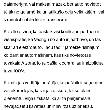
galamērķim, vai maksāt mazāk, bet auto novietot
tālāk no galamērķa un atlikušo ceļu veikt kājām, vai
izmantot sabiedrisko transportu.
Kotello atzina, ka pašlaik visi koalīcijas partneri ir
vienisprātis, ka Vecrīgu no auto ir jāatbrīvo, un tas
skar arī elektroauto. Taču tad ir jāmeklē risinājumi,
ko darīt ar automašīnām, kas tiks novietotas
tuvākajā A zonā, jo tā pašlaik centrā jau ir aizpildīta
tuvu 100%.
Komitejas vadītāja norādīja, ka pašlaik ir saņemtas
vairākas idejas, kas ir jāizdiskutē, lai šo plānu
pieņemtu. Viņa uzskata, ka ar tā pieņemšanu
nevajadzētu kavēties un ir jāvirzās uz priekšu.