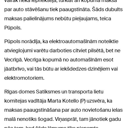
vairāk nekā iepriekšējā, turklāt arī kopumā maksa
par auto stāvēšanu tiek paaugstināta. Šāds dubults
maksas palielinājums nebūtu pieļaujams, teica
Pūpols.
Pūpols norādīja, ka elektroautomašīnām noteiktie
atvieglojumi varētu darboties citviet pilsētā, bet ne
Vecrīgā. Vecrīga kopumā no automašīnām esot
jāatbrīvo, vai tās būtu ar iekšdedzes dzinējiem vai
elektromotoriem.
Rīgas domes Satiksmes un transporta lietu
komitejas vadītāja Marta Kotello (P) uzsvēra, ka
maksas paaugstināšana par auto novietošanu ielas
malā nenotiks šogad. Viņasprāt, tam jānotiek gadu