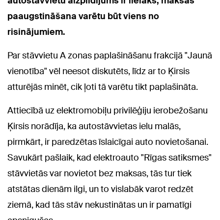
autostāvvietu aizpildījums ir lielāks, maksas
paaugstināšana varētu būt viens no
risinājumiem.
Par stāvvietu A zonas paplašināšanu frakcijā "Jaunā
vienotība" vēl neesot diskutēts, līdz ar to Ķirsis
atturējās minēt, cik ļoti tā varētu tikt paplašināta.
Attiecībā uz elektromobiļu privilēģiju ierobežošanu
Ķirsis norādīja, ka autostāvvietas ielu malās,
pirmkārt, ir paredzētas īslaicīgai auto novietošanai.
Savukārt pašlaik, kad elektroauto "Rīgas satiksmes"
stāvvietās var novietot bez maksas, tās tur tiek
atstātas dienām ilgi, un to vislabāk varot redzēt
ziemā, kad tās stāv nekustinātas un ir pamatīgi