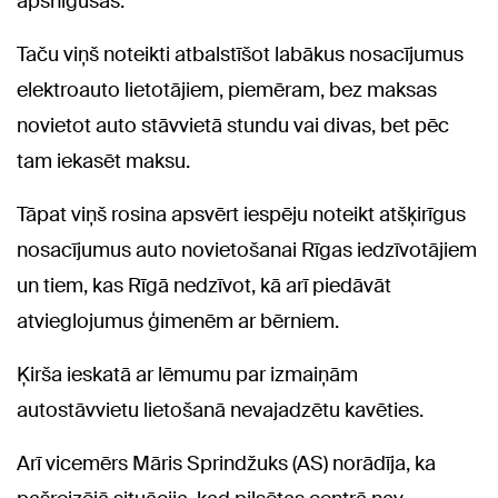
apsnigušas.
Taču viņš noteikti atbalstīšot labākus nosacījumus
elektroauto lietotājiem, piemēram, bez maksas
novietot auto stāvvietā stundu vai divas, bet pēc
tam iekasēt maksu.
Tāpat viņš rosina apsvērt iespēju noteikt atšķirīgus
nosacījumus auto novietošanai Rīgas iedzīvotājiem
un tiem, kas Rīgā nedzīvot, kā arī piedāvāt
atvieglojumus ģimenēm ar bērniem.
Ķirša ieskatā ar lēmumu par izmaiņām
autostāvvietu lietošanā nevajadzētu kavēties.
Arī vicemērs Māris Sprindžuks (AS) norādīja, ka