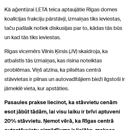
Kā aģentūrai LETA teica aptaujātie Rīgas domes
koalīcijas frakciju pārstāvji, izmaiņas tiks ieviestas,
taču pašlaik notiek diskusijas par to, kādas tās būs
un kad tās tiks ieviestas.
Rīgas vicemērs Vilnis Ķirsis (JV) skaidroja, ka
atbalstīs tās izmaiņas, kas risina noteiktas
problēmas. Viņš atzina, ka pilsētas centrā
stāvvietas ir pilnas un autovadītājiem bieži ilgstoši ir
jāmeklē vieta, kur apstāties.
Pasaules prakse liecinot, ka stāvvietu cenām
esot jābūt tādām, lai visu laiku ir brīvi aptuveni
20% stāvvietu. Ņemot vērā, ka Rīgas centrā