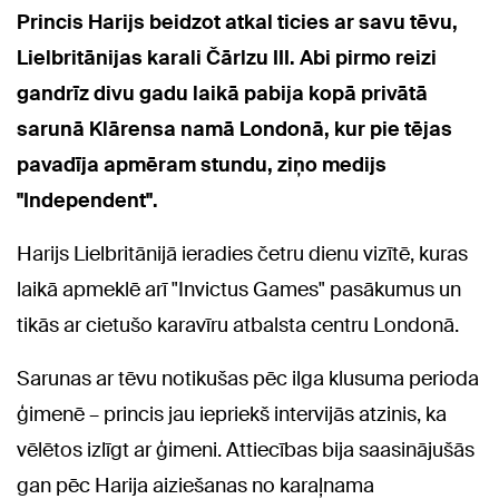
Princis Harijs beidzot atkal ticies ar savu tēvu,
Lielbritānijas karali Čārlzu III. Abi pirmo reizi
gandrīz divu gadu laikā pabija kopā privātā
sarunā Klārensa namā Londonā, kur pie tējas
pavadīja apmēram stundu, ziņo medijs
"Independent".
Harijs Lielbritānijā ieradies četru dienu vizītē, kuras
laikā apmeklē arī "Invictus Games" pasākumus un
tikās ar cietušo karavīru atbalsta centru Londonā.
Sarunas ar tēvu notikušas pēc ilga klusuma perioda
ģimenē – princis jau iepriekš intervijās atzinis, ka
vēlētos izlīgt ar ģimeni. Attiecības bija saasinājušās
gan pēc Harija aiziešanas no karaļnama