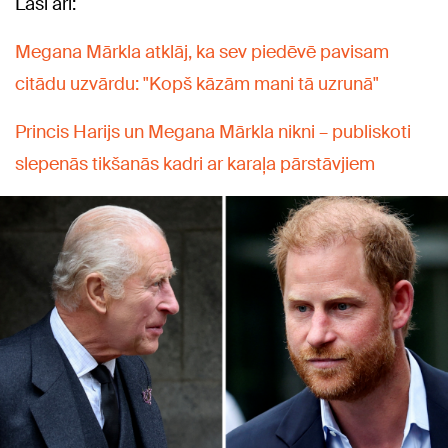
Lasi arī:
Megana Mārkla atklāj, ka sev piedēvē pavisam
citādu uzvārdu: "Kopš kāzām mani tā uzrunā"
Princis Harijs un Megana Mārkla nikni – publiskoti
slepenās tikšanās kadri ar karaļa pārstāvjiem