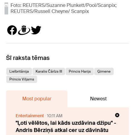
Foto: REUTERS/Suzanne Plunkett/Pool/Scanpix;
REUTERS/Russell Cheyne/ Scanpix
Šī raksta tēmas
Lielbritānija
Karalis Čārlzs III
Princis Harijs
Ģimene
Princis Viljams
Most popular
Newest
Entertainment
10:11 AM
"Ļoti vēlētos, lai kāds uzdāvina džipu" -
Andris Bērziņš atkal cer uz dāvinātu