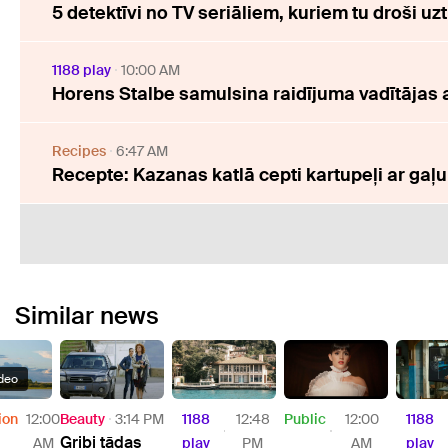
5 detektīvi no TV seriāliem, kuriem tu droši uzt
1188 play
10:00 AM
Horens Stalbe samulsina raidījuma vadītājas 
Recipes
6:47 AM
Recepte: Kazanas katlā cepti kartupeļi ar gaļu
Similar news
deo
ion
12:00
Beauty
3:14 PM
1188
12:48
Public
12:00
1188
Gribi tādas
AM
play
PM
AM
play