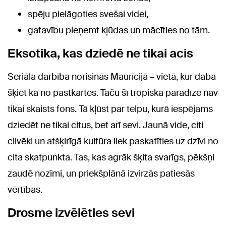
spēju pielāgoties svešai videi,
gatavību pieņemt kļūdas un mācīties no tām.
Eksotika, kas dziedē ne tikai acis
Seriāla darbība norisinās Maurīcijā – vietā, kur daba
šķiet kā no pastkartes. Taču šī tropiskā paradīze nav
tikai skaists fons. Tā kļūst par telpu, kurā iespējams
dziedēt ne tikai citus, bet arī sevi. Jaunā vide, citi
cilvēki un atšķirīgā kultūra liek paskatīties uz dzīvi no
cita skatpunkta. Tas, kas agrāk šķita svarīgs, pēkšņi
zaudē nozīmi, un priekšplānā izvirzās patiesās
vērtības.
Drosme izvēlēties sevi