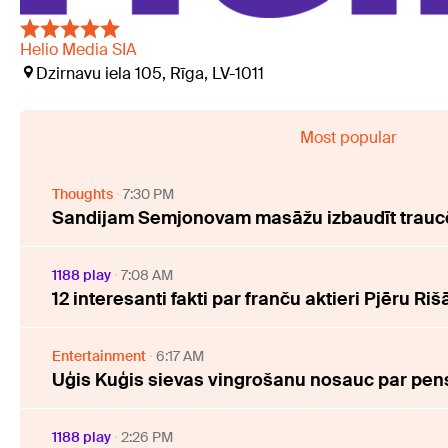
Helio Media SIA
Dzirnavu iela 105, Rīga, LV-1011
Most popular
Thoughts
7:30 PM
Sandijam Semjonovam masāžu izbaudīt traucē
1188 play
7:08 AM
12 interesanti fakti par franču aktieri Pjēru Riš
Entertainment
6:17 AM
Uģis Kuģis sievas vingrošanu nosauc par pen
1188 play
2:26 PM