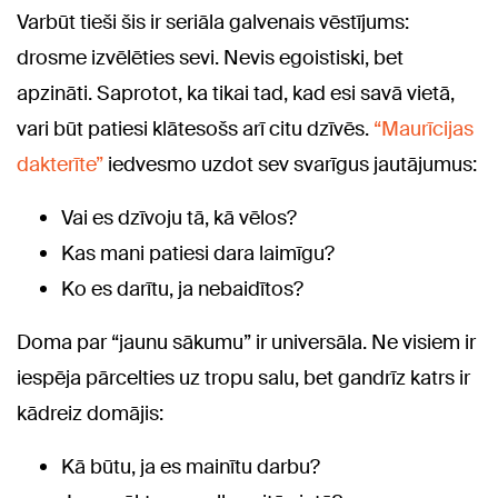
Varbūt tieši šis ir seriāla galvenais vēstījums:
drosme izvēlēties sevi. Nevis egoistiski, bet
apzināti. Saprotot, ka tikai tad, kad esi savā vietā,
vari būt patiesi klātesošs arī citu dzīvēs.
“Maurīcijas
dakterīte”
iedvesmo uzdot sev svarīgus jautājumus:
Vai es dzīvoju tā, kā vēlos?
Kas mani patiesi dara laimīgu?
Ko es darītu, ja nebaidītos?
Doma par “jaunu sākumu” ir universāla. Ne visiem ir
iespēja pārcelties uz tropu salu, bet gandrīz katrs ir
kādreiz domājis:
Kā būtu, ja es mainītu darbu?