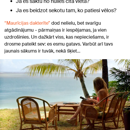
Ja es sāktu no nulles citā vietā?
Ja es beidzot sekotu tam, ko patiesi vēlos?
“Maurīcijas dakterīte”
dod nelielu, bet svarīgu
atgādinājumu – pārmaiņas ir iespējamas, ja vien
uzdrošinies. Un dažkārt viss, kas nepieciešams, ir
drosme pateikt sev: es esmu gatavs. Varbūt arī tavs
jaunais sākums ir tuvāk, nekā šķiet...