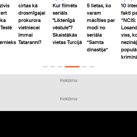
zivis
cirtas kā
Kur filmēts
5 lietas, ko
10 inte
ert
drosmīgajai
seriāls
varam
fakti p
eka
prokurora
"Liktenīgā
mācīties par
“NCIS:
 Testē
vietniecei
vēstule"?
modi no
Losand
Immai
Skaistākās
seriāla
viss, k
rnieks
Tataranni?
vietas Turcijā
“Samta
nezināj
dinastija”
populā
kriminā
Reklāma
Reklāma