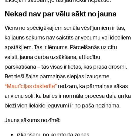
iekšējām šaubām, jo tās jau nekur nepazūd.
Nekad nav par vēlu sākt no jauna
Viens no spēcīgākajiem seriāla vēstījumiem ir tas,
ka jauns sākums nav saistīts ar vecumu vai ideāliem
apstākļiem. Tas ir lēmums. Pārcelšanās uz citu
valsti, jauna darba uzsākšana, attiecību
pārskatīšana – tās visas ir lietas, kas prasa drosmi.
Bet tieši šajās pārmaiņās slēpjas izaugsme.
“Maurīcijas dakterīte”
redzam, ka pārmaiņas sākas
ar vienu soli, ka bailes ir normāla procesa daļa un ka
bieži vien lielākie ieguvumi ir no paša nezināmā.
Jauns sākums nozīmē:
izkāpšanu no komforta zonas,