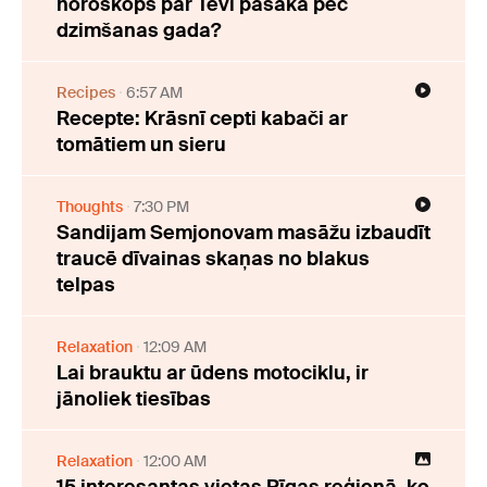
horoskops par Tevi pasaka pēc
dzimšanas gada?
Recipes
6:57 AM
Recepte: Krāsnī cepti kabači ar
tomātiem un sieru
Thoughts
7:30 PM
Sandijam Semjonovam masāžu izbaudīt
traucē dīvainas skaņas no blakus
telpas
Relaxation
12:09 AM
Lai brauktu ar ūdens motociklu, ir
jānoliek tiesības
Relaxation
12:00 AM
15 interesantas vietas Rīgas reģionā, ko