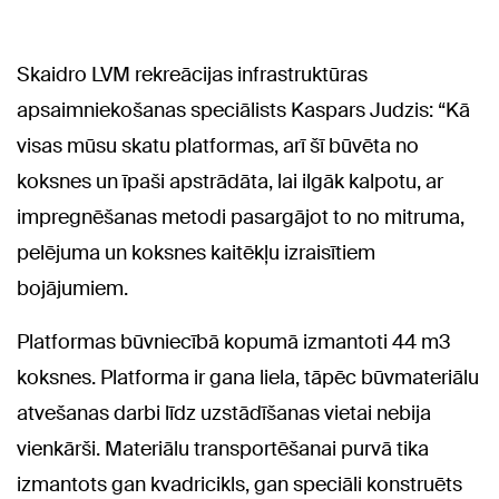
Skaidro LVM rekreācijas infrastruktūras
apsaimniekošanas speciālists Kaspars Judzis: “Kā
visas mūsu skatu platformas, arī šī būvēta no
koksnes un īpaši apstrādāta, lai ilgāk kalpotu, ar
impregnēšanas metodi pasargājot to no mitruma,
pelējuma un koksnes kaitēkļu izraisītiem
bojājumiem.
Platformas būvniecībā kopumā izmantoti 44 m3
koksnes. Platforma ir gana liela, tāpēc būvmateriālu
atvešanas darbi līdz uzstādīšanas vietai nebija
vienkārši. Materiālu transportēšanai purvā tika
izmantots gan kvadricikls, gan speciāli konstruēts