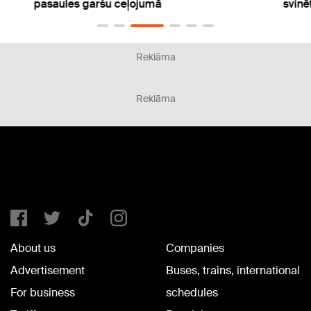
svinēta Imantdienu 50 gadu jubileja
zva
Reklāma
Reklāma
About us
Companies
Advertisement
Buses, trains, international
For business
schedules