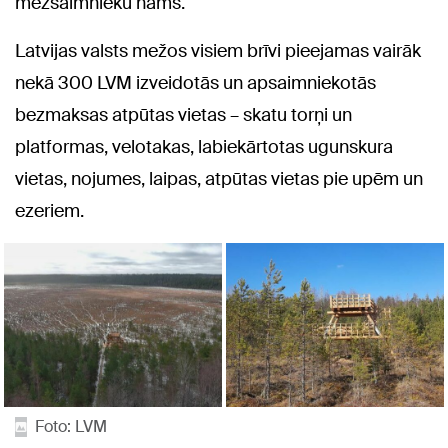
mežsaimnieku nams.
Latvijas valsts mežos visiem brīvi pieejamas vairāk
nekā 300 LVM izveidotās un apsaimniekotās
bezmaksas atpūtas vietas – skatu torņi un
platformas, velotakas, labiekārtotas ugunskura
vietas, nojumes, laipas, atpūtas vietas pie upēm un
ezeriem.
Foto: LVM