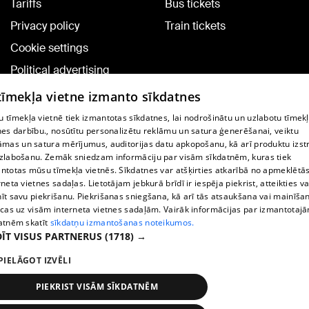
Tariffs
Bus tickets
Privacy policy
Train tickets
Cookie settings
Political advertising
Cookie policy
 tīmekļa vietne izmanto sīkdatnes
Commenting terms
 tīmekļa vietnē tiek izmantotas sīkdatnes, lai nodrošinātu un uzlabotu tīmek
nes darbību., nosūtītu personalizētu reklāmu un satura ģenerēšanai, veiktu
āmas un satura mērījumus, auditorijas datu apkopošanu, kā arī produktu izst
TV program
zlabošanu. Zemāk sniedzam informāciju par visām sīkdatnēm, kuras tiek
Contract rules
ntotas mūsu tīmekļa vietnēs. Sīkdatnes var atšķirties atkarībā no apmeklētā
rneta vietnes sadaļas. Lietotājam jebkurā brīdī ir iespēja piekrist, atteikties va
360 Ziņu kontakti
īt savu piekrišanu. Piekrišanas sniegšana, kā arī tās atsaukšana vai mainīša
ecas uz visām interneta vietnes sadaļām. Vairāk informācijas par izmantotaj
Helio Media
atnēm skatīt
sīkdatņu izmantošanas noteikumos.
ĪT VISUS PARTNERUS
(1718) →
Vortal assistance service: e-mail -
info@1188.lv
PIELĀGOT IZVĒLI
Copyright © 2004-2026 SIA HELIO MEDIA.
All rights reserved.
PIEKRIST VISĀM SĪKDATNĒM