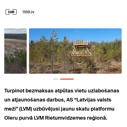
1188.lv
Turpinot bezmaksas atpūtas vietu uzlabošanas
un atjaunošanas darbus, AS “Latvijas valsts
meži” (LVM) uzbūvējusi jaunu skatu platformu
Oleru purvā LVM Rietumvidzemes reģionā.