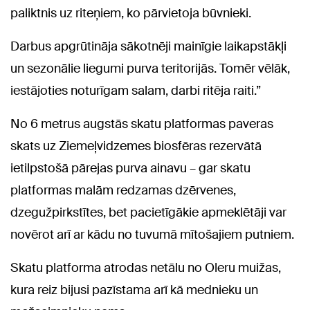
paliktnis uz riteņiem, ko pārvietoja būvnieki.
Darbus apgrūtināja sākotnēji mainīgie laikapstākļi
un sezonālie liegumi purva teritorijās. Tomēr vēlāk,
iestājoties noturīgam salam, darbi ritēja raiti.”
No 6 metrus augstās skatu platformas paveras
skats uz Ziemeļvidzemes biosfēras rezervātā
ietilpstošā pārejas purva ainavu – gar skatu
platformas malām redzamas dzērvenes,
dzegužpirkstītes, bet pacietīgākie apmeklētāji var
novērot arī ar kādu no tuvumā mītošajiem putniem.
Skatu platforma atrodas netālu no Oleru muižas,
kura reiz bijusi pazīstama arī kā mednieku un