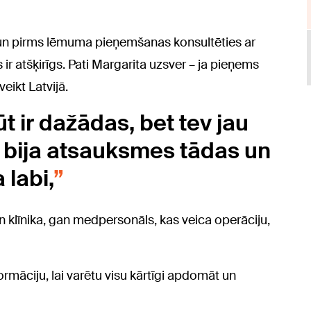
 un pirms lēmuma pieņemšanas konsultēties ar
 ir atšķirīgs. Pati Margarita uzsver – ja pieņems
eikt Latvijā.
 ir dažādas, bet tev jau
m bija atsauksmes tādas un
 labi,
gan klīnika, gan medpersonāls, kas veica operāciju,
rmāciju, lai varētu visu kārtīgi apdomāt un