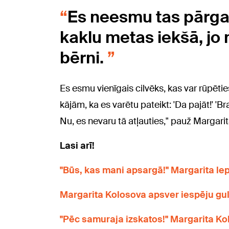
Es neesmu tas pārgal
kaklu metas iekšā, jo 
bērni.
Es esmu vienīgais cilvēks, kas var rūpēties
kājām, ka es varētu pateikt: 'Da pajāt!' 'B
Nu, es nevaru tā atļauties," pauž Margarit
Lasi arī!
"Būs, kas mani apsargā!" Margarita lep
Margarita Kolosova apsver iespēju gul
"Pēc samuraja izskatos!" Margarita Kol