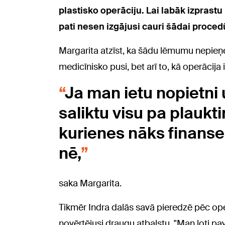
plastisko operāciju. Lai labāk izprastu
pati nesen izgājusi cauri šādai proced
Margarita atzīst, ka šādu lēmumu nepieņem
medicīnisko pusi, bet arī to, kā operācija
Ja man ietu nopietni
saliktu visu pa plaukti
kurienes nāks finanses,
nē,
saka Margarita.
Tikmēr Indra dalās savā pieredzē pēc oper
novērtējusi draugu atbalstu. "Man ļoti p