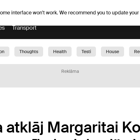
er forecast
Horoscopes
 some interface won't work. We recommend you to update your
es
Transport
ion
Thoughts
Health
Testi
House
Re
dren
Car
1188 play
Sport
Business
G
Reklāma
 atklāj Margaritai Ko