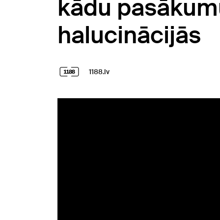
kādu pasākumu 
halucinācijās
1188.lv