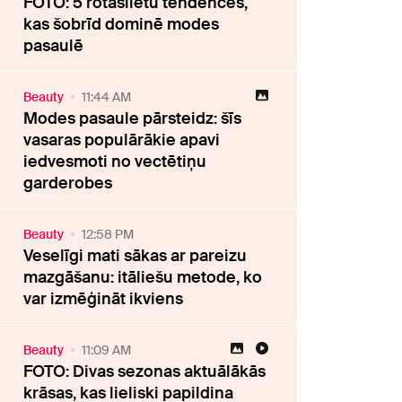
FOTO: 5 rotaslietu tendences,
kas šobrīd dominē modes
pasaulē
Beauty
11:44 AM
Modes pasaule pārsteidz: šīs
vasaras populārākie apavi
iedvesmoti no vectētiņu
garderobes
Beauty
12:58 PM
Veselīgi mati sākas ar pareizu
mazgāšanu: itāliešu metode, ko
var izmēģināt ikviens
Beauty
11:09 AM
FOTO: Divas sezonas aktuālākās
krāsas, kas lieliski papildina