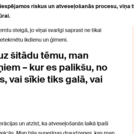
 iespējamos riskus un atveseļošanās procesu, viņa tie
ūrai.
tu steigā, jo viņai svarīgi saprast ne tikai
 ietekmētu ikdienu un ģimeni.
 uz šitādu tēmu, man
ņiem – kur es palikšu, no
 vai sīkie tiks galā, vai
ācijas un atzīst, ka atveseļošanās laikā īpaši
aveicās. Man bija superīgas draudzenes, kas man