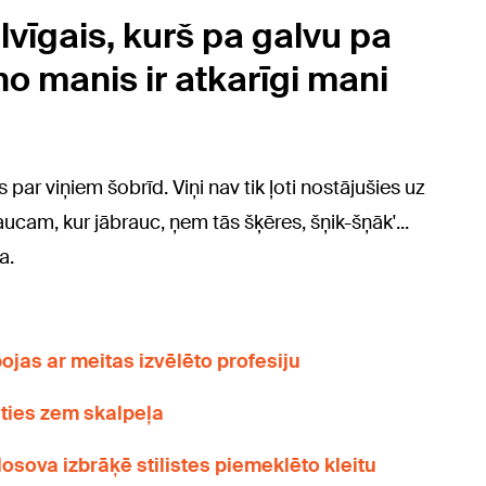
vīgais, kurš pa galvu pa
no manis ir atkarīgi mani
 par viņiem šobrīd. Viņi nav tik ļoti nostājušies uz
raucam, kur jābrauc, ņem tās šķēres, šņik-šņāk'...
a.
ojas ar meitas izvēlēto profesiju
ties zem skalpeļa
osova izbrāķē stilistes piemeklēto kleitu