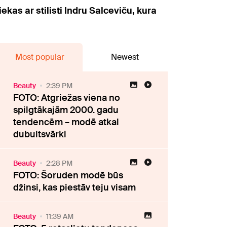
kas ar stilisti Indru Salceviču, kura
Most popular
Newest
Beauty
2:39 PM
FOTO: Atgriežas viena no
spilgtākajām 2000. gadu
tendencēm – modē atkal
dubultsvārki
Beauty
2:28 PM
FOTO: Šoruden modē būs
džinsi, kas piestāv teju visam
Beauty
11:39 AM