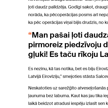
ļoti daudz palīdzēja. Godīgi sakot, draugi ir
norāda, ka pēcoperācijas posms arī nepa
ka pēc operācijas viņai bijis drudzis, no ku
Man pašai ļoti daudz
pirmoreiz piedzīvoju d
gļuki! Es taču rīkoju La
Es nezinu, kā tas notika, bet es biju Eirovī
Latvijā Eirovīziju," smejoties stāsta Salce
Neskatoties uz sarežģīto atveseļošanās p
ļaunuma bez labuma. Kaut kas jau tika iegūt
laikā beidzot atradusi iespēju izlasīt sen 