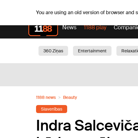
Weath
Th, 06.08.2026.
+24
°C
Aisma, Askolds
You are using an old version of browser and
News
1188 play
Compani
360 Ziņas
Entertainment
Relaxat
Current
Traffic
Beauty
Chil
1188 news
Beauty
Slavenības
Indra Salceviča