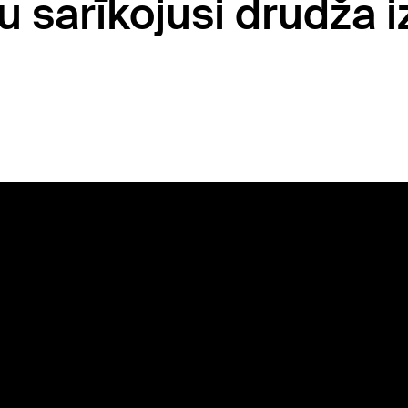
sarīkojusi drudža iz