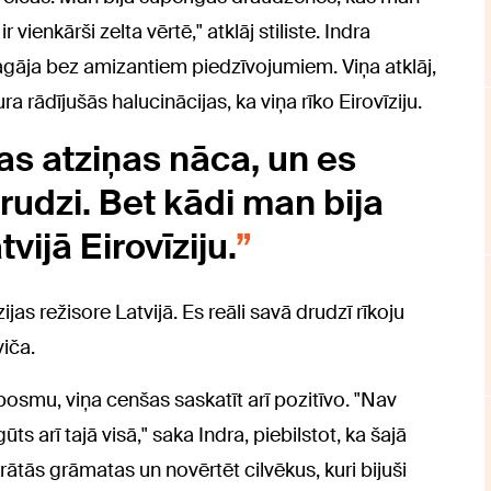
 vienkārši zelta vērtē," atklāj stiliste. Indra
gāja bez amizantiem piedzīvojumiem. Viņa atklāj,
ra rādījušās halucinācijas, ka viņa rīko Eirovīziju.
as atziņas nāca, un es
rudzi. Bet kādi man bija
tvijā Eirovīziju.
zijas režisore Latvijā. Es reāli savā drudzī rīkoju
viča.
osmu, viņa cenšas saskatīt arī pozitīvo. "Nav
s arī tajā visā," saka Indra, piebilstot, ka šajā
krātās grāmatas un novērtēt cilvēkus, kuri bijuši