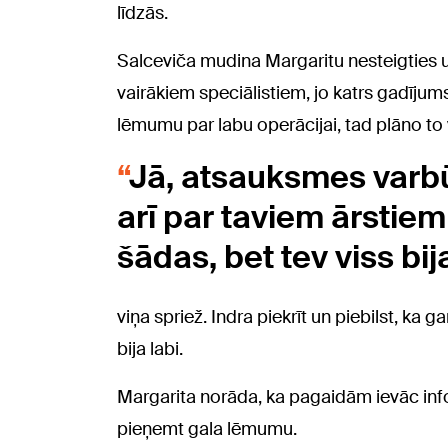
līdzās.
Salceviča mudina Margaritu nesteigties
vairākiem speciālistiem, jo katrs gadījums
lēmumu par labu operācijai, tad plāno to v
Jā, atsauksmes varbūt
arī par taviem ārstie
šādas, bet tev viss bija
viņa spriež. Indra piekrīt un piebilst, ka 
bija labi.
Margarita norāda, ka pagaidām ievāc info
pieņemt gala lēmumu.