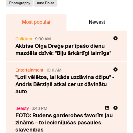
Photography
Aina Poisa
Most popular
Newest
Children
9:30 AM
Aktrise Olga Dreģe par īpašo dienu
mazdēla dzīvē: "Biju ārkārtīgi laimīga"
Entertainment
10:11 AM
"Ļoti vēlētos, lai kāds uzdāvina džipu" -
Andris Bērziņš atkal cer uz dāvinātu
auto
Beauty
3:43 PM
FOTO: Rudens garderobes favorīts jau
zināms – to iecienījušas pasaules
slavenības