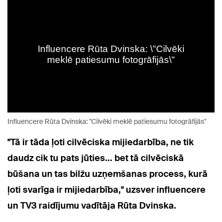
Influencere Rūta Dvinska: "Cilvēki meklē patiesumu fotogrāfijās"
"Tā ir tāda ļoti cilvēciska mijiedarbība, ne tik
daudz cik tu pats jūties... bet tā cilvēciskā
būšana un tas bilžu uzņemšanas process, kurā
ļoti svarīga ir mijiedarbība," uzsver influencere
un TV3 raidījumu vadītāja Rūta Dvinska.