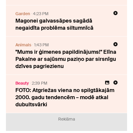
Garden
4:23 PM
Magonei galvassāpes sagādā
negaidīta problēma siltumnīcā
Animals
1:43 PM
"Mums ir ģimenes papildinājums!" Elīna
Pakalne ar sajūsmu paziņo par sirsnīgu
dzīves pagriezienu
Beauty
2:39 PM
FOTO: Atgriežas viena no spilgtākajām
2000. gadu tendencēm – modē atkal
dubultsvārki
Reklāma