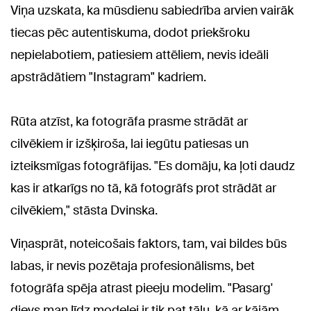
Viņa uzskata, ka mūsdienu sabiedrība arvien vairāk
tiecas pēc autentiskuma, dodot priekšroku
nepielabotiem, patiesiem attēliem, nevis ideāli
apstrādātiem "Instagram" kadriem.
Rūta atzīst, ka fotogrāfa prasme strādāt ar
cilvēkiem ir izšķiroša, lai iegūtu patiesas un
izteiksmīgas fotogrāfijas. "Es domāju, ka ļoti daudz
kas ir atkarīgs no tā, kā fotogrāfs prot strādāt ar
cilvēkiem," stāsta Dvinska.
Viņasprāt, noteicošais faktors, tam, vai bildes būs
labas, ir nevis pozētaja profesionālisms, bet
fotogrāfa spēja atrast pieeju modelim. "Pasarg'
dievs man līdz modelei ir tik pat tālu, kā ar kājām