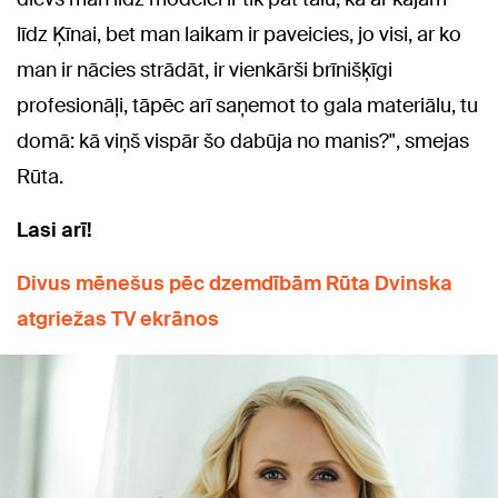
līdz Ķīnai, bet man laikam ir paveicies, jo visi, ar ko
man ir nācies strādāt, ir vienkārši brīnišķīgi
profesionāļi, tāpēc arī saņemot to gala materiālu, tu
domā: kā viņš vispār šo dabūja no manis?", smejas
Rūta.
Lasi arī!
Divus mēnešus pēc dzemdībām Rūta Dvinska
atgriežas TV ekrānos