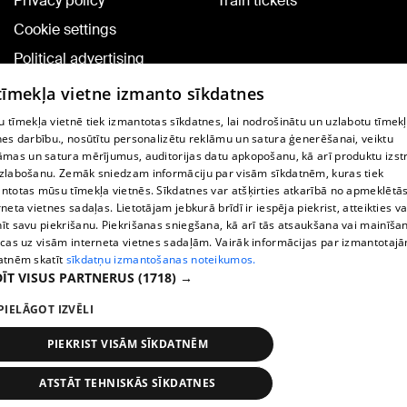
Privacy policy
Train tickets
Cookie settings
Political advertising
Cookie policy
 tīmekļa vietne izmanto sīkdatnes
Commenting terms
 tīmekļa vietnē tiek izmantotas sīkdatnes, lai nodrošinātu un uzlabotu tīmek
nes darbību., nosūtītu personalizētu reklāmu un satura ģenerēšanai, veiktu
āmas un satura mērījumus, auditorijas datu apkopošanu, kā arī produktu izst
TV program
zlabošanu. Zemāk sniedzam informāciju par visām sīkdatnēm, kuras tiek
Contract rules
ntotas mūsu tīmekļa vietnēs. Sīkdatnes var atšķirties atkarībā no apmeklētā
rneta vietnes sadaļas. Lietotājam jebkurā brīdī ir iespēja piekrist, atteikties va
360 Ziņu kontakti
īt savu piekrišanu. Piekrišanas sniegšana, kā arī tās atsaukšana vai mainīša
ecas uz visām interneta vietnes sadaļām. Vairāk informācijas par izmantotaj
Helio Media
atnēm skatīt
sīkdatņu izmantošanas noteikumos.
ĪT VISUS PARTNERUS
(1718) →
Vortal assistance service: e-mail -
info@1188.lv
PIELĀGOT IZVĒLI
Copyright © 2004-2026 SIA HELIO MEDIA.
All rights reserved.
PIEKRIST VISĀM SĪKDATNĒM
ATSTĀT TEHNISKĀS SĪKDATNES
News
Search
1188 play
Transport
More