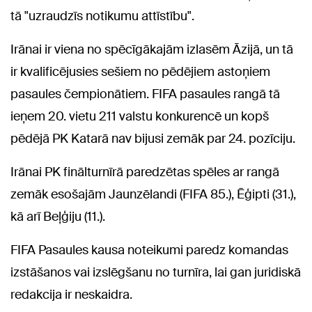
tā "uzraudzīs notikumu attīstību".
Irānai ir viena no spēcīgākajām izlasēm Āzijā, un tā
ir kvalificējusies sešiem no pēdējiem astoņiem
pasaules čempionātiem. FIFA pasaules rangā tā
ieņem 20. vietu 211 valstu konkurencē un kopš
pēdējā PK Katarā nav bijusi zemāk par 24. pozīciju.
Irānai PK finālturnīrā paredzētas spēles ar rangā
zemāk esošajām Jaunzēlandi (FIFA 85.), Ēģipti (31.),
kā arī Beļģiju (11.).
FIFA Pasaules kausa noteikumi paredz komandas
izstāšanos vai izslēgšanu no turnīra, lai gan juridiskā
redakcija ir neskaidra.