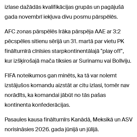
izlase dažādās kvalifikācijas grupās un pagājušā
gada novembrī iekļuva divu posmu pārspēlēs.
AFC zonas pārspēlēs Irāka pārspēja AAE ar 3:2
pēcspēles sitienu sērijā un 31. martā par vietu PK
finālturnīrā cīnīsies starpkontinentālajā "play off",
kur izšķirošajā mača tiksies ar Surinamu vai Bolīviju.
FIFA noteikumos gan minēts, ka tā var nolemt
izstājušos komandu aizstāt ar citu izlasi, tomēr nav
norādīts, ka komandai jābūt no tās pašas
kontinenta konfederācijas.
Pasaules kausa finālturnīrs Kanādā, Meksikā un ASV
norisināsies 2026. gada jūnijā un jūlijā.