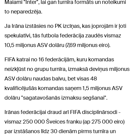
Maiami "Inter", lai gan turnīra formāts un noteikumi
to neparedzēja.
Ja Irāna izstāsies no PK izcīņas, kas joprojām ir ļoti
spekulatīvi, tās futbola federācija zaudēs vismaz
10,5 miljonus ASV dolāru (7,69 miljonus eiro).
FIFA katrai no 16 federācijām, kuru komandas
neizkļūst no grupu turnīra, izmaksā deviņus miljonus
ASV dolāru naudas balvu, bet visas 48
kvalificējušās komandas saņem 1,5 miljonus ASV
dolāru "sagatavošanās izmaksu segšanai".
Irānas federācijai draud arī FIFA disciplinārsodi -
vismaz 250 000 Šveices franku (ap 275 000 eiro)
par izstāšanos līdz 30 dienām pirms turnīra un