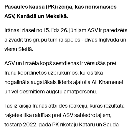
Pasaules kausa (PK) izcīņā, kas norisināsies
ASV, Kanādā un Meksikā.
Irānas izlasei no 15. līdz 26. jūnijam ASV ir paredzēts
aizvadīt trīs grupu turnīra spēles - divas Inglvudā un
vienu Sietlā.
ASV un Izraēla kopš sestdienas ir vērsušās pret
Irānu koordinētos uzbrukumos, kuros tika
nogalināts augstākais līderis ajatolla Ali Khamenei
un vēl desmitiem augstu amatpersonu.
Tas izraisīja Irānas atbildes reakciju, kuras rezultātā
raķetes tika raidītas pret ASV sabiedrotajiem,
tostarp 2022. gada PK rīkotāju Kataru un Saūda