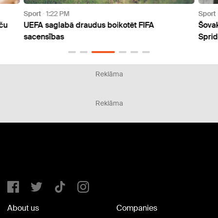
Sport
1:22 PM
Sport
aču
UEFA saglabā draudus boikotēt FIFA
Šovak
sacensības
Spri
Reklāma
Reklāma
About us
Companies