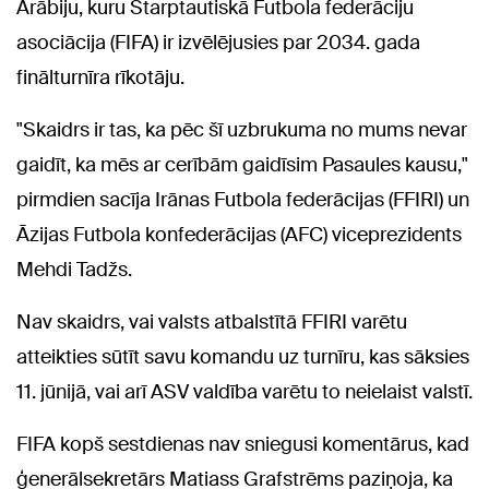
Arābiju, kuru Starptautiskā Futbola federāciju
asociācija (FIFA) ir izvēlējusies par 2034. gada
finālturnīra rīkotāju.
"Skaidrs ir tas, ka pēc šī uzbrukuma no mums nevar
gaidīt, ka mēs ar cerībām gaidīsim Pasaules kausu,"
pirmdien sacīja Irānas Futbola federācijas (FFIRI) un
Āzijas Futbola konfederācijas (AFC) viceprezidents
Mehdi Tadžs.
Nav skaidrs, vai valsts atbalstītā FFIRI varētu
atteikties sūtīt savu komandu uz turnīru, kas sāksies
11. jūnijā, vai arī ASV valdība varētu to neielaist valstī.
FIFA kopš sestdienas nav sniegusi komentārus, kad
ģenerālsekretārs Matiass Grafstrēms paziņoja, ka