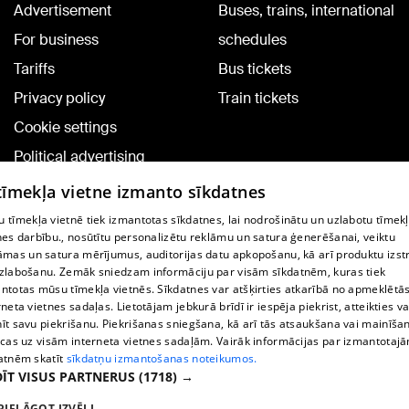
Advertisement
Buses, trains, international
For business
schedules
Tariffs
Bus tickets
Privacy policy
Train tickets
Cookie settings
Political advertising
Cookie policy
 tīmekļa vietne izmanto sīkdatnes
Commenting terms
 tīmekļa vietnē tiek izmantotas sīkdatnes, lai nodrošinātu un uzlabotu tīmek
nes darbību., nosūtītu personalizētu reklāmu un satura ģenerēšanai, veiktu
āmas un satura mērījumus, auditorijas datu apkopošanu, kā arī produktu izst
TV program
zlabošanu. Zemāk sniedzam informāciju par visām sīkdatnēm, kuras tiek
Contract rules
ntotas mūsu tīmekļa vietnēs. Sīkdatnes var atšķirties atkarībā no apmeklētā
rneta vietnes sadaļas. Lietotājam jebkurā brīdī ir iespēja piekrist, atteikties va
360 Ziņu kontakti
īt savu piekrišanu. Piekrišanas sniegšana, kā arī tās atsaukšana vai mainīša
ecas uz visām interneta vietnes sadaļām. Vairāk informācijas par izmantotaj
Helio Media
atnēm skatīt
sīkdatņu izmantošanas noteikumos.
ĪT VISUS PARTNERUS
(1718) →
Vortal assistance service: e-mail -
info@1188.lv
PIELĀGOT IZVĒLI