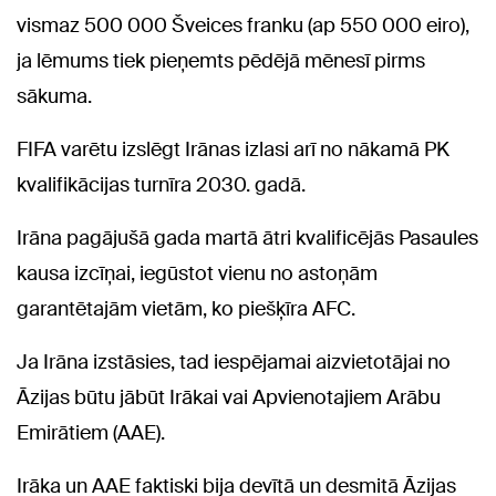
vismaz 500 000 Šveices franku (ap 550 000 eiro),
ja lēmums tiek pieņemts pēdējā mēnesī pirms
sākuma.
FIFA varētu izslēgt Irānas izlasi arī no nākamā PK
kvalifikācijas turnīra 2030. gadā.
Irāna pagājušā gada martā ātri kvalificējās Pasaules
kausa izcīņai, iegūstot vienu no astoņām
garantētajām vietām, ko piešķīra AFC.
Ja Irāna izstāsies, tad iespējamai aizvietotājai no
Āzijas būtu jābūt Irākai vai Apvienotajiem Arābu
Emirātiem (AAE).
Irāka un AAE faktiski bija devītā un desmitā Āzijas