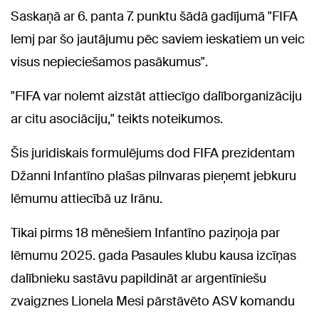
Saskaņā ar 6. panta 7. punktu šādā gadījumā "FIFA
lemj par šo jautājumu pēc saviem ieskatiem un veic
visus nepieciešamos pasākumus".
"FIFA var nolemt aizstāt attiecīgo dalīborganizāciju
ar citu asociāciju," teikts noteikumos.
Šis juridiskais formulējums dod FIFA prezidentam
Džanni Infantīno plašas pilnvaras pieņemt jebkuru
lēmumu attiecībā uz Irānu.
Tikai pirms 18 mēnešiem Infantīno paziņoja par
lēmumu 2025. gada Pasaules klubu kausa izcīņas
dalībnieku sastāvu papildināt ar argentīniešu
zvaigznes Lionela Mesi pārstāvēto ASV komandu