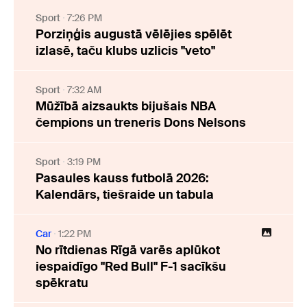
Sport
7:26 PM
Porziņģis augustā vēlējies spēlēt
izlasē, taču klubs uzlicis "veto"
Sport
7:32 AM
Mūžībā aizsaukts bijušais NBA
čempions un treneris Dons Nelsons
Sport
3:19 PM
Pasaules kauss futbolā 2026:
Kalendārs, tiešraide un tabula
Car
1:22 PM
No rītdienas Rīgā varēs aplūkot
iespaidīgo "Red Bull" F-1 sacīkšu
spēkratu