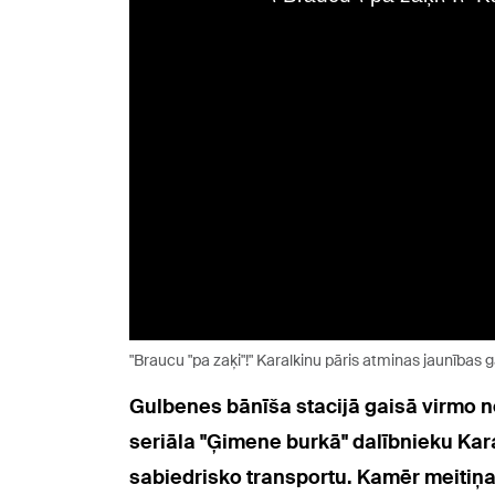
"Braucu "pa zaķi"!" Karalkinu pāris atminas jaunības
Gulbenes bānīša stacijā gaisā virmo n
seriāla "Ģimene burkā" dalībnieku Ka
sabiedrisko transportu. Kamēr meitiņa