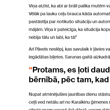
Viņa atzīst, ka abi ar brāli palika mutēm va
Vēlāk pa lauku ceļu brauca kāda automašīn
pastāstīja par notikušo situāciju un aut
mājām. Viņa ir pateicīga, ka situācija kopu
nebija tālu un labi, ka tā!"
Arī Pāvels neslēpj, kas savulaik ir ļāvies
iegādātas biļetes. Sarunas gaitā aizkadr
Protams, es ļoti daud
bērnībā, pēc tam, kad j
Nupat atminējušies jaunības dienu stāstus
ceļš ved netālu arī no Karalkinu ģimenes 