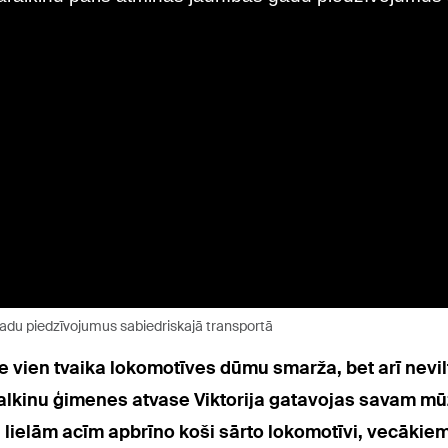
 gadu piedzīvojumus sabiedriskajā transportā
e vien tvaika lokomotīves dūmu smarža, bet arī nevi
ralkinu ģimenes atvase Viktorija gatavojas savam m
 lielām acīm apbrīno koši sārto lokomotīvi, vecākie