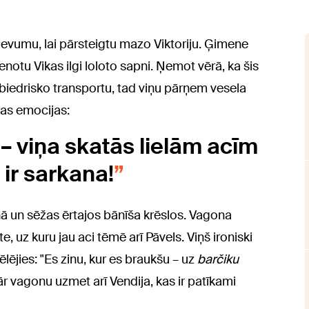
devumu, lai pārsteigtu mazo Viktoriju. Ģimene
enotu Vikas ilgi loloto sapni. Ņemot vērā, ka šis
abiedrisko transportu, tad viņu pārņem vesela
jas emocijas:
– viņa skatās lielām acīm
 ir sarkana!
ā un sēžas ērtajos bānīša krēslos. Vagona
te, uz kuru jau aci tēmē arī Pāvels. Viņš ironiski
ēlējies: "Es zinu, kur es braukšu – uz
barčiku
r vagonu uzmet arī Vendija, kas ir patīkami