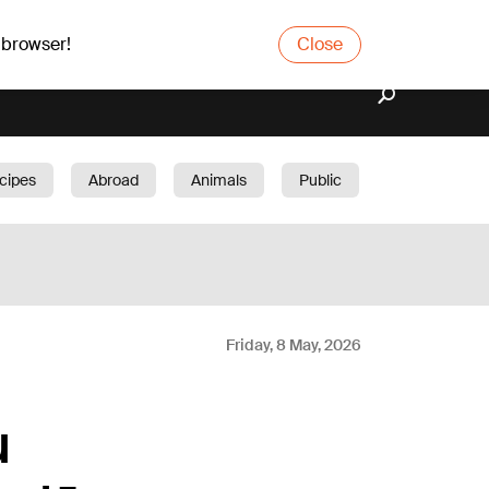
 browser!
Close
cipes
Abroad
Animals
Public
arden
Friday, 8 May, 2026
u