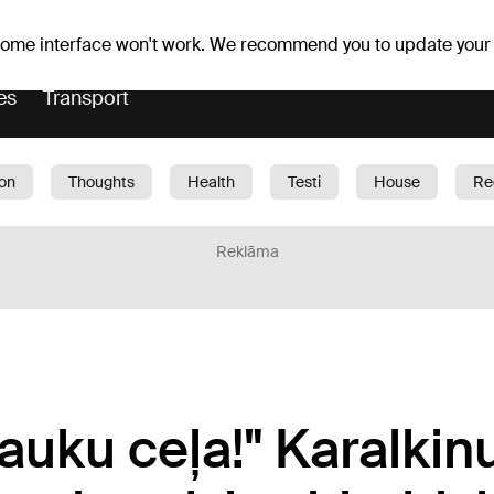
er forecast
Horoscopes
 some interface won't work. We recommend you to update your
es
Transport
ion
Thoughts
Health
Testi
House
Re
dren
Car
1188 play
Sport
Business
G
Reklāma
lauku ceļa!" Karalkin