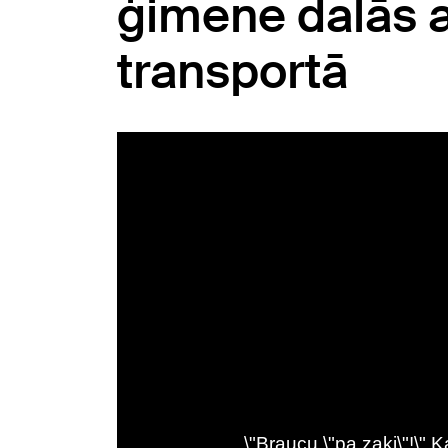
ģimene dalās a
transportā