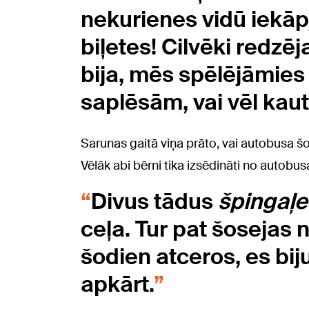
nekurienes vidū iekā
biļetes! Cilvēki redzēj
bija, mēs spēlējāmies
saplēsām, vai vēl kaut
Sarunas gaitā viņa prāto, vai autobusa šof
Vēlāk abi bērni tika izsēdināti no autobusa
Divus tādus
špingaļe
ceļa. Tur pat šosejas n
šodien atceros, es bij
apkārt.