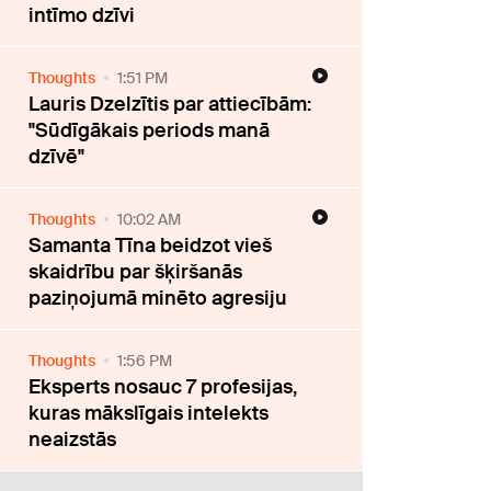
intīmo dzīvi
Thoughts
1:51 PM
Lauris Dzelzītis par attiecībām:
"Sūdīgākais periods manā
dzīvē"
Thoughts
10:02 AM
Samanta Tīna beidzot vieš
skaidrību par šķiršanās
paziņojumā minēto agresiju
Thoughts
1:56 PM
Eksperts nosauc 7 profesijas,
kuras mākslīgais intelekts
neaizstās