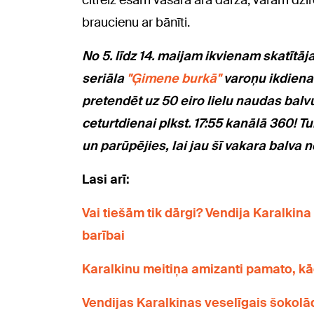
citreiz esam vasarā ārā dārzā, varam dzir
braucienu ar bānīti.
No 5. līdz 14. maijam ikvienam skatītājam
seriāla
"Ģimene burkā"
varoņu ikdienas
pretendēt uz 50 eiro lielu naudas balv
ceturtdienai plkst. 17:55 kanālā 360! T
un parūpējies, lai jau šī vakara balva 
Lasi arī:
Vai tiešām tik dārgi? Vendija Karalkin
barībai
Karalkinu meitiņa amizanti pamato, kādē
Vendijas Karalkinas veselīgais šokolāde