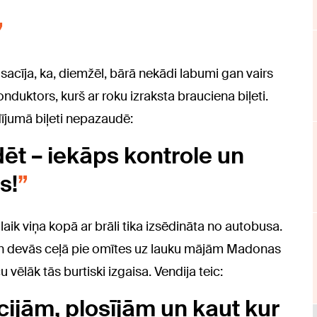
sacīja, ka, diemžēl, bārā nekādi labumi gan vairs
onduktors, kurš ar roku izraksta brauciena biļeti.
dījumā biļeti nepazaudē:
ēt – iekāps kontrole un
s!
ik viņa kopā ar brāli tika izsēdināta no autobusa.
un devās ceļā pie omītes uz lauku mājām Madonas
 vēlāk tās burtiski izgaisa. Vendija teic:
ocijām, plosījām un kaut kur