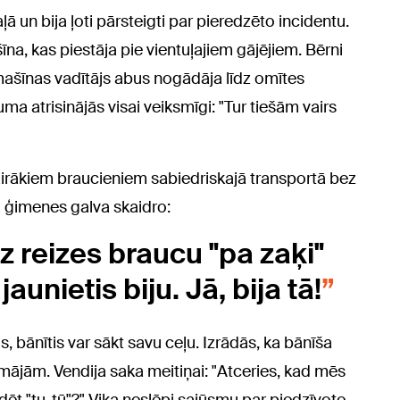
ļā un bija ļoti pārsteigti par pieredzēto incidentu.
a, kas piestāja pie vientuļajiem gājējiem. Bērni
omašīnas vadītājs abus nogādāja līdz omītes
ma atrisinājās visai veiksmīgi: "Tur tiešām vairs
 vairākiem braucieniem sabiedriskajā transportā bez
ā ģimenes galva skaidro:
z reizes braucu "pa zaķi"
aunietis biju. Jā, bija tā!
, bānītis var sākt savu ceļu. Izrādās, ka bānīša
mājām. Vendija saka meitiņai: "Atceries, kad mēs