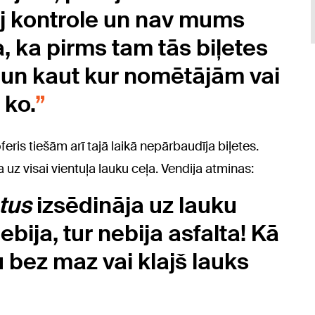
pj kontrole un nav mums
a, ka pirms tam tās biļetes
 un kaut kur nomētājām vai
 ko.
eris tiešām arī tajā laikā nepārbaudīja biļetes.
 uz visai vientuļa lauku ceļa. Vendija atminas:
tus
izsēdināja uz lauku
ebija, tur nebija asfalta! Kā
u bez maz vai klajš lauks