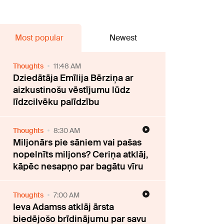
Most popular
Newest
Thoughts
11:48 AM
Dziedātāja Emīlija Bērziņa ar
aizkustinošu vēstījumu lūdz
līdzcilvēku palīdzību
Thoughts
8:30 AM
Miljonārs pie sāniem vai pašas
nopelnīts miljons? Ceriņa atklāj,
kāpēc nesapņo par bagātu vīru
Thoughts
7:00 AM
Ieva Adamss atklāj ārsta
biedējošo brīdinājumu par savu