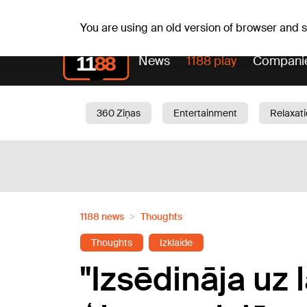
Weath
Th, 06.08.2026.
+24
°C
Aisma, Askolds
You are using an old version of browser and
News
1188 play
Compani
360 Ziņas
Entertainment
Relaxat
Current
Traffic
Beauty
Chil
1188 news
Thoughts
Thoughts
Izklaide
"Izsēdināja uz 