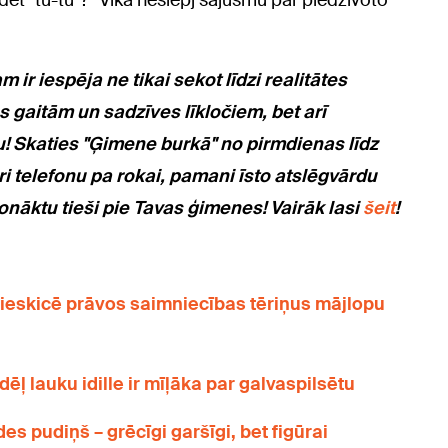
dēt "tu-tū"?" Vika neslēpj sajūsmu par piedzīvoto
 ir iespēja ne tikai sekot līdzi realitātes
 gaitām un sadzīves līkločiem, bet arī
u! Skaties "Ģimene burkā" no pirmdienas līdz
uri telefonu pa rokai, pamani īsto atslēgvārdu
nonāktu tieši pie Tavas ģimenes! Vairāk lasi
šeit
!
a ieskicē prāvos saimniecības tēriņus mājlopu
ļ lauku idille ir mīļāka par galvaspilsētu
s pudiņš – grēcīgi garšīgi, bet figūrai