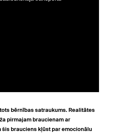
ltots bērnības satraukums. Realitātes
ūža pirmajam braucienam ar
m šis brauciens kļūst par emocionālu