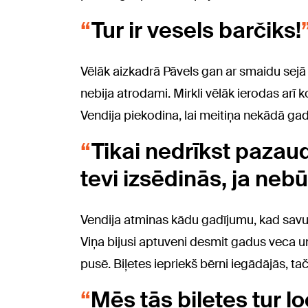
Tur ir vesels barčiks!
Vēlāk aizkadrā Pāvels gan ar smaidu sejā 
nebija atrodami. Mirkli vēlāk ierodas arī k
Vendija piekodina, lai meitiņa nekādā ga
Tikai nedrīkst pazaud
tevi izsēdinās, ja nebū
Vendija atminas kādu gadījumu, kad savula
Viņa bijusi aptuveni desmit gadus veca 
pusē. Biļetes iepriekš bērni iegādājās, taču
Mēs tās biļetes tur l